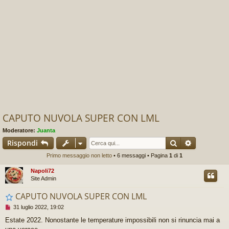
CAPUTO NUVOLA SUPER CON LML
Moderatore:
Juanta
Cerca
Ricerca av
Rispondi
Primo messaggio non letto
• 6 messaggi • Pagina
1
di
1
Napoli72
Site Admin
CAPUTO NUVOLA SUPER CON LML
M
31 luglio 2022, 19:02
e
Estate 2022. Nonostante le temperature impossibili non si rinuncia mai a
s