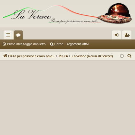
oll
or
og
sc
Primo messaggio non letto
Cerca
Argomenti attivi
eg
u
in
riv
C
Pizza per passione enon solo...
PIZZA
La Verace (a cura di Sauzer)
a
m
iti
e
r
m
c
en
a
ti
R
ap
idi