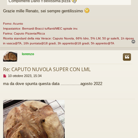
a
Complimenti Dario !! bellissima pizza
g
g
Grazie mille Renato, sei sempre gentilissimo
i
o
Forno: Acunto
d
a
Impastatrice: Bernardi Bracci tuffanti/MEC spirale inv.
l
Farina: Caputo Pizzeria/Ricca
e
Ricetta standard della mia Verace: Caputo Nuvola, 66% Idro, 5% LM, 50 gr sale/lt, 1h riposo
g
in vasca@TA, 16h puntata@18 gradi, 3h appretto@18 gradi, 5h appretto@TA
g
e
lorenzo
r
e
Re: CAPUTO NUVOLA SUPER CON LML
M
10 ottobre 2023, 15:34
e
ma da dove spunta questa data ................agosto 2022
s
s
a
g
g
i
o
d
a
l
e
g