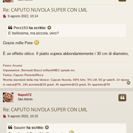
g
g
Re: CAPUTO NUVOLA SUPER CON LML
e
r
M
9 agosto 2022, 10:14
e
e
s
Pere153
ha scritto:
s
E' bellissima, ma piccola, vero?
a
g
Grazie mille Pere
g
i
o
È un effetto ottico. Il piatto supera abbondantemente i 30 cm di diametro,
d
a
l
Forno: Acunto
e
Impastatrice: Bernardi Bracci tuffanti/MEC spirale inv.
g
Farina: Caputo Pizzeria/Ricca
g
Ricetta standard della mia Verace: Caputo Nuvola, 66% Idro, 5% LM, 50 gr sale/lt, 1h riposo
e
in vasca@TA, 16h puntata@18 gradi, 3h appretto@18 gradi, 5h appretto@TA
r
e
Napoli72
Site Admin
Re: CAPUTO NUVOLA SUPER CON LML
M
9 agosto 2022, 10:15
e
s
Sauzer
ha scritto:
s