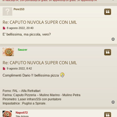
in vasca@TA, 16h puntata@18 gradi, 3h appretto@18 gradi, 5h appretto@TA
Pere153
Re: CAPUTO NUVOLA SUPER CON LML
M
8 agosto 2022, 20:40
e
E' bellissima, ma piccola, vero?
s
s
a
g
Sauzer
g
i
o
Re: CAPUTO NUVOLA SUPER CON LML
d
a
M
9 agosto 2022, 8:42
l
e
e
Complimenti Dario !! bellissima pizza
s
g
s
g
a
e
g
r
Forno: FAL – Alfa Refrattari
g
e
Farina: Caputo Pizzeria – Mulino Marino - Mulino Petra
i
Pirometro: Laser infraroSSi con puntatore
o
Impastatrice : Puglisi a Spirale.
d
a
l
Napoli72
e
Site Admin