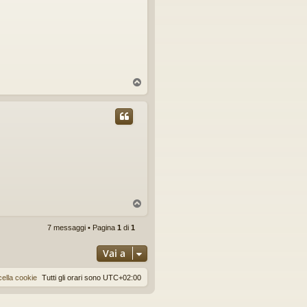
T
o
p
T
o
p
7 messaggi • Pagina
1
di
1
Vai a
ella cookie
Tutti gli orari sono
UTC+02:00