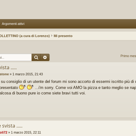
Argomenti attivi
OLLETTINO (a cura di Lorenzo)
Mi presento
Cerca
Ricerca avanzata
Primo mes
sta .....
stone
»
1 marzo 2015, 21:43
lo su consiglio di un utente del forum mi sono accorto di essermi iscritto più d
presentato
...i'm sorry. Come voi AMO la pizza e tanto meglio se napo
alcosa di buono pure io come siete bravi tutti voi.
svista .....
oli72
»
1 marzo 2015, 22:11