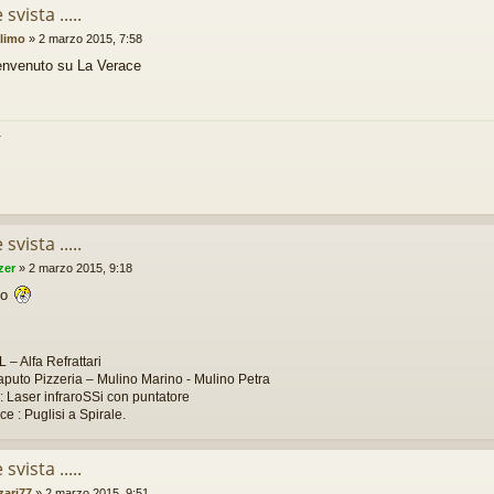
svista .....
limo
»
2 marzo 2015, 7:58
envenuto su La Verace
a
svista .....
zer
»
2 marzo 2015, 9:18
to
 – Alfa Refrattari
aputo Pizzeria – Mulino Marino - Mulino Petra
: Laser infraroSSi con puntatore
ce : Puglisi a Spirale.
svista .....
zari77
»
2 marzo 2015, 9:51