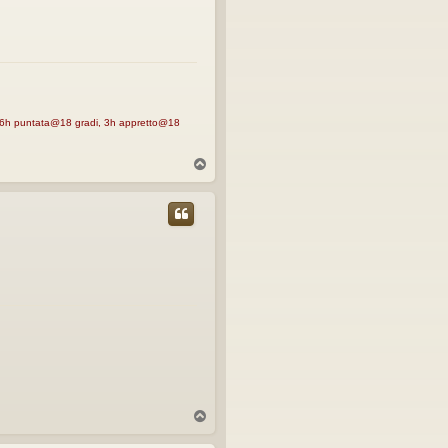
, 16h puntata@18 gradi, 3h appretto@18
T
o
p
T
o
p