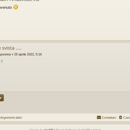
nvenuto
svista .....
kpoema
»
25 aprile 2022, 5:16
 !
gomenti attivi
Contattaci
Canc
Creato da
phpBB
® Forum Software © phpBB Limited