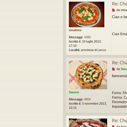
e
Re: Che 
r
M
da
ema
e
e
Ciao e b
s
s
a
emalimo
g
Ciao Em
g
Messaggi:
4380
i
Iscritto il:
19 luglio 2013,
o
17:10
d
Località:
provincia di Lecco
a
l
e
Re: Che 
g
M
da
Sau
g
e
e
benvenu
s
r
s
e
a
g
Sauzer
Forno: FAL
g
Farina: C
i
Messaggi:
4806
Pirometro
o
Iscritto il:
3 novembre 2013,
Impastatri
d
10:15
a
l
Re: Che 
e
g
M
da
fpiz