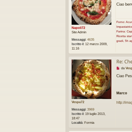
e
g
Ciao ben
s
e
s
r
a
e
g
Forno: Acu
g
Impastatric
i
Napoli72
Farina: Cap
o
Site Admin
d
Ricetta st
Messaggi:
4635
a
gradi, 5h 
Iscritto il:
12 marzo 2009,
l
11:16
e
g
g
Re: Che 
e
r
M
da
Ves
e
e
Ciao Pes
s
s
a
g
Marco
g
i
Vespa72
http://im
o
d
Messaggi:
3969
a
Iscritto il:
19 luglio 2013,
l
18:47
e
Località:
Formia
g
g