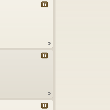
T
o
p
T
o
p