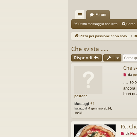
Forum
oll
Primo messaggio non letto
Cerca
eg
Pizza per passione enon solo...
B
a
Che svista .....
m
Rispondi
en
Che svi
ti
M
da
pe
R
e
.... so
s
ap
ancora 
s
a
fuori qu
pestone
idi
g
g
Messaggi:
64
i
Iscritto il:
4 gennaio 2014,
o
19:31
d
a
l
Re: Che 
e
M
da
Nap
g