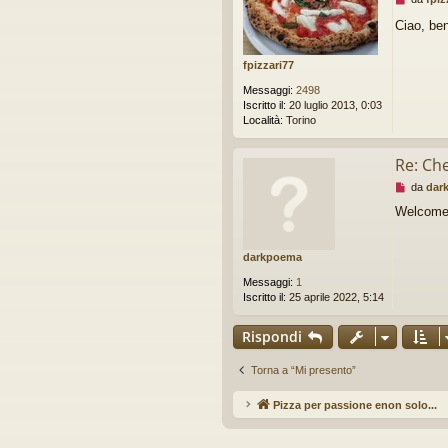
g
e
e
Ciao, be
s
r
s
e
a
fpizzari77
g
g
Messaggi:
2498
i
Iscritto il:
20 luglio 2013, 0:03
o
Località:
Torino
d
a
Re: Che 
l
e
M
da
dar
g
e
g
Welcome
s
e
s
r
a
e
darkpoema
g
g
Messaggi:
1
i
Iscritto il:
25 aprile 2022, 5:14
o
d
Rispondi
a
l
e
Torna a “Mi presento”
g
g
Pizza per passione enon solo...
Ar
e
r
e