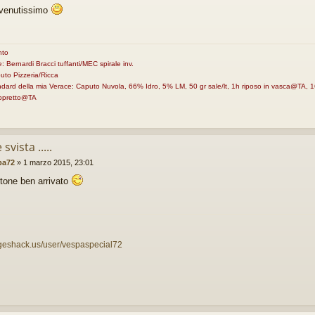
venutissimo
nto
e: Bernardi Bracci tuffanti/MEC spirale inv.
uto Pizzeria/Ricca
andard della mia Verace: Caputo Nuvola, 66% Idro, 5% LM, 50 gr sale/lt, 1h riposo in vasca@TA
appretto@TA
svista .....
pa72
»
1 marzo 2015, 23:01
tone ben arrivato
ageshack.us/user/vespaspecial72