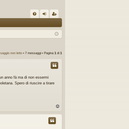
C
FA
og
sc
Q
in
riv
iti
saggio non letto
• 7 messaggi • Pagina
1
di
1
i un anno fà ma di non essermi
letana. Spero di riuscire a tirare
T
o
p