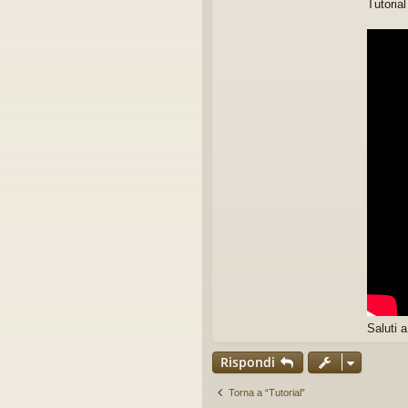
Tutoria
g
g
e
r
e
Saluti a
Rispondi
Torna a “Tutorial”