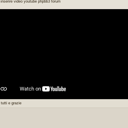
l inserire video youtube phpbb3 forum
 tutti e grazie