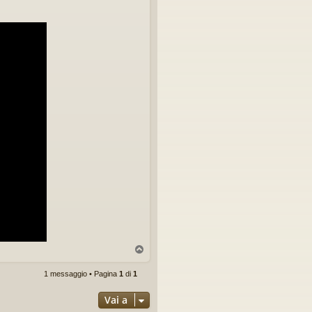
T
o
p
1 messaggio • Pagina
1
di
1
Vai a