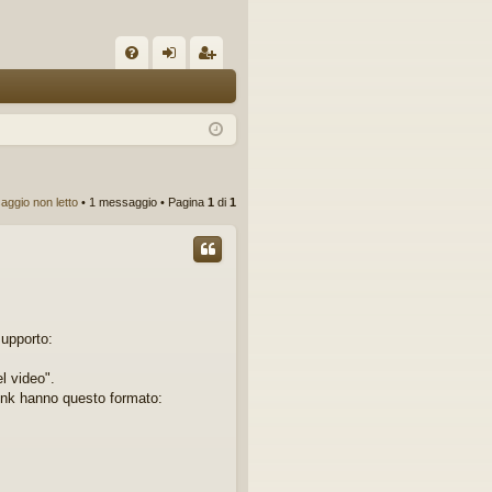
C
FA
og
sc
Q
in
riv
iti
ggio non letto
• 1 messaggio • Pagina
1
di
1
supporto:
l video".
 link hanno questo formato: