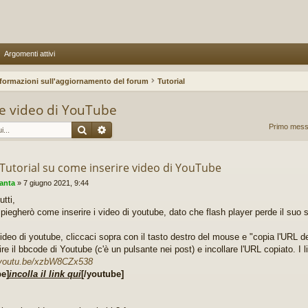
Argomenti attivi
nformazioni sull'aggiornamento del forum
Tutorial
re video di YouTube
Cerca
Ricerca avanzata
Primo messa
Tutorial su come inserire video di YouTube
anta
»
7 giugno 2021, 9:44
utti,
spiegherò come inserire i video di youtube, dato che flash player perde il suo 
video di youtube, cliccaci sopra con il tasto destro del mouse e "copia l'URL de
ire il bbcode di Youtube (c'è un pulsante nei post) e incollare l'URL copiato. I
/youtu.be/xzbW8CZx538
be]
incolla il link qui
[/youtube]