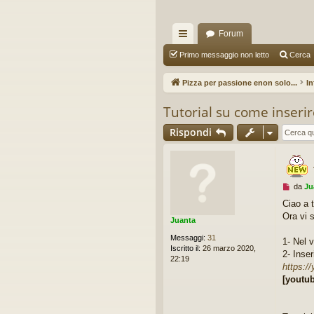
Forum
oll
Primo messaggio non letto
Cerca
eg
Pizza per passione enon solo...
I
a
Tutorial su come inseri
m
Rispondi
en
ti
R
M
da
Ju
e
ap
Ciao a t
s
Ora vi 
s
Juanta
idi
a
Messaggi:
31
g
1- Nel 
Iscritto il:
26 marzo 2020,
g
2- Inser
22:19
i
https:/
o
[youtu
d
a
l
e