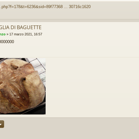
c.php?f=178&t=6236&sid=89f77368 ... 30716c1620
GLIA DI BAGUETTE
enzo
»
17 marzo 2021, 16:57
0000000