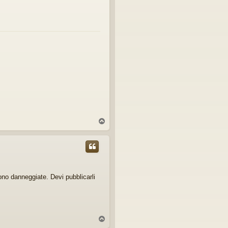
T
o
p
gono danneggiate. Devi pubblicarli
T
o