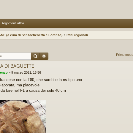
Argomenti attivi
NE (a cura di Senzaetichetta e Lorenzo)
Pani regionali
Cerca
Ricerca avanzata
Primo messa
A DI BAGUETTE
renzo
»
9 marzo 2021, 15:56
 francese con la T80, che sarebbe la ns tipo uno
 elaborata, ma piacevole
e da fare nell'F1 a causa dei solo 40 cm