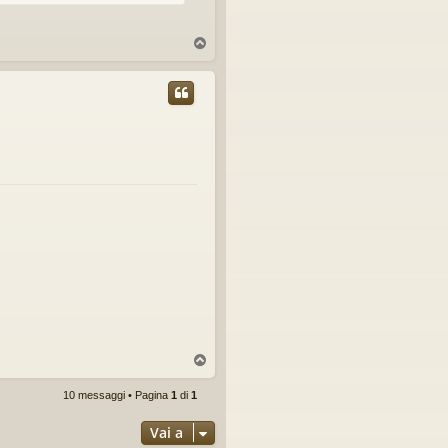
T
o
p
T
o
p
10 messaggi • Pagina
1
di
1
Vai a