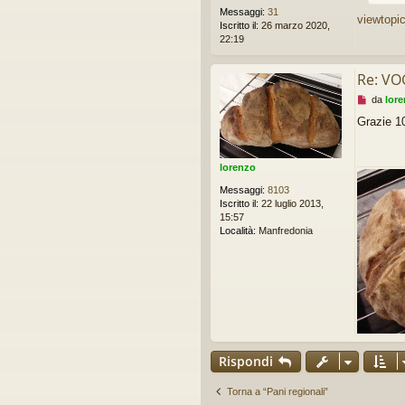
g
Messaggi:
31
viewtopi
i
Iscritto il:
26 marzo 2020,
o
22:19
d
a
l
Re: VO
e
M
da
lor
g
e
g
Grazie 1
s
e
s
r
a
e
g
lorenzo
g
Messaggi:
8103
i
Iscritto il:
22 luglio 2013,
o
15:57
d
Località:
Manfredonia
a
l
e
g
g
e
r
e
Rispondi
Torna a “Pani regionali”