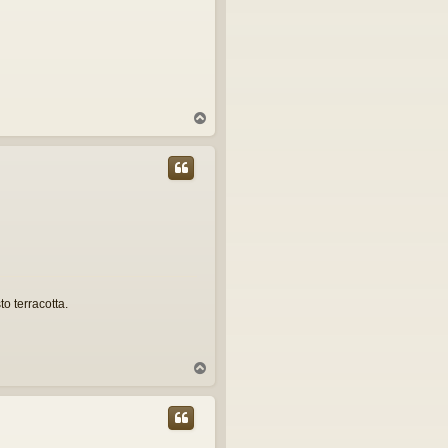
T
o
p
o terracotta.
T
o
p