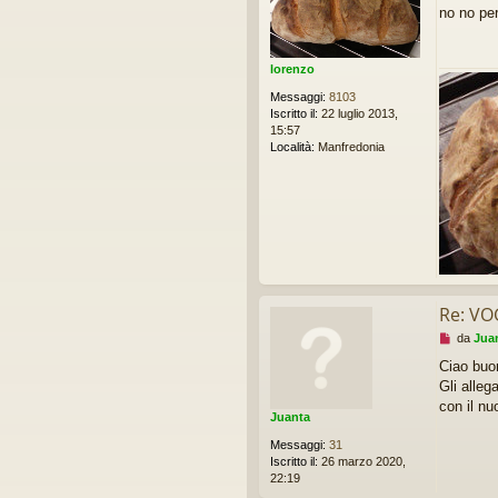
e
no no per
s
s
a
g
lorenzo
g
Messaggi:
8103
i
Iscritto il:
22 luglio 2013,
o
15:57
d
Località:
Manfredonia
a
l
e
g
g
e
r
e
Re: VO
M
da
Jua
e
Ciao buo
s
Gli alleg
s
a
con il nu
Juanta
g
g
Messaggi:
31
i
Iscritto il:
26 marzo 2020,
o
22:19
d