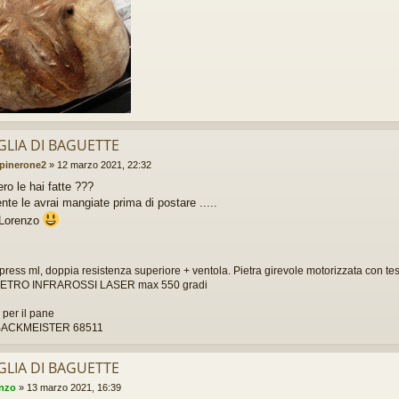
GLIA DI BAGUETTE
pinerone2
»
12 marzo 2021, 22:32
o le hai fatte ???
te le avrai mangiate prima di postare .....
 Lorenzo
press ml, doppia resistenza superiore + ventola. Pietra girevole motorizzata con test
TRO INFRAROSSI LASER max 550 gradi
per il pane
ACKMEISTER 68511
GLIA DI BAGUETTE
enzo
»
13 marzo 2021, 16:39