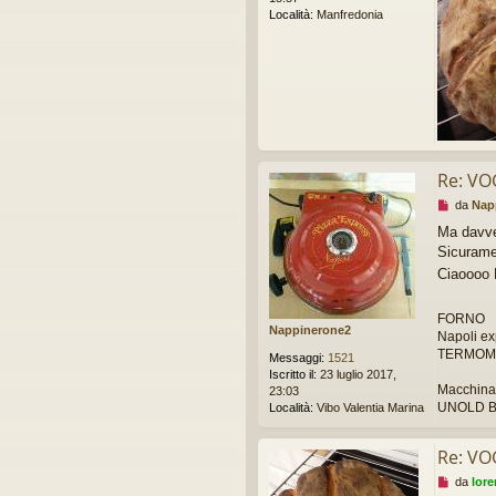
d
Località:
Manfredonia
a
l
e
g
g
e
r
e
Re: VO
M
da
Nap
e
Ma davver
s
Sicuramen
s
a
Ciaoooo
g
g
FORNO
i
Nappinerone2
Napoli ex
o
TERMOME
d
Messaggi:
1521
a
Iscritto il:
23 luglio 2017,
l
Macchina 
23:03
e
UNOLD B
Località:
Vibo Valentia Marina
g
g
Re: VO
e
r
M
da
lor
e