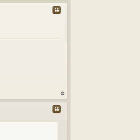
p
T
o
p