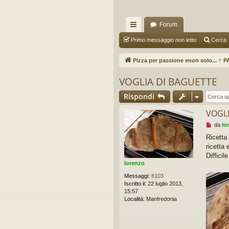
Forum
oll
Primo messaggio non letto
Cerca
eg
Pizza per passione enon solo...
PA
a
VOGLIA DI BAGUETTE
m
Rispondi
en
VOGLI
ti
M
da
lo
R
e
Ricetta
s
ricetta
ap
s
a
Difficil
idi
g
lorenzo
g
Messaggi:
8103
i
Iscritto il:
22 luglio 2013,
o
15:57
d
Località:
Manfredonia
a
l
e
g