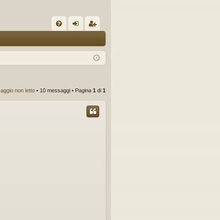
C
FA
og
sc
Q
in
riv
iti
ggio non letto
• 10 messaggi • Pagina
1
di
1