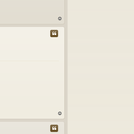
T
o
p
T
o
p