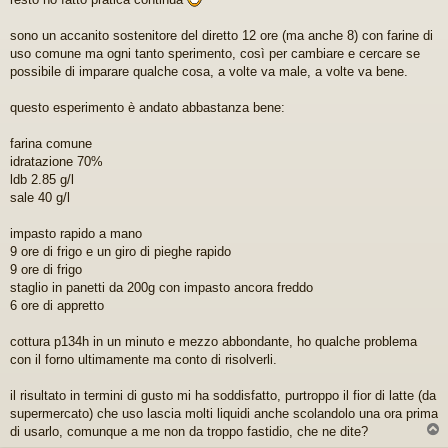
g
g
sono un accanito sostenitore del diretto 12 ore (ma anche 8) con farine di
i
uso comune ma ogni tanto sperimento, così per cambiare e cercare se
o
possibile di imparare qualche cosa, a volte va male, a volte va bene.
d
a
l
questo esperimento è andato abbastanza bene:
e
g
farina comune
g
idratazione 70%
e
r
ldb 2.85 g/l
e
sale 40 g/l
impasto rapido a mano
9 ore di frigo e un giro di pieghe rapido
9 ore di frigo
staglio in panetti da 200g con impasto ancora freddo
6 ore di appretto
cottura p134h in un minuto e mezzo abbondante, ho qualche problema
con il forno ultimamente ma conto di risolverli.
il risultato in termini di gusto mi ha soddisfatto, purtroppo il fior di latte (da
supermercato) che uso lascia molti liquidi anche scolandolo una ora prima
di usarlo, comunque a me non da troppo fastidio, che ne dite?