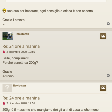
g
g
i
son qua per imparare, ogni consiglio o critica è ben accetta.
o
d
Grazie Lorenzo.
a
F
l
e
g
mastanto
g
e
r
Re: 24 ore a manina
e
M
2 dicembre 2020, 12:50
e
Belle, complimenti.
s
Perché panetti da 200g?
s
a
g
Grazie
g
Antonio
i
o
d
flavio-san
a
l
e
Re: 24 ore a manina
g
M
2 dicembre 2020, 14:51
g
e
e
200gr è il massimo che mangiamo (io) gli altri di casa anche meno.
s
r