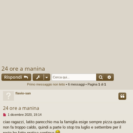
24 ore a manina
Cerca
Ricerca av
Rispondi
Primo messaggio non letto
• 6 messaggi • Pagina
1
di
1
flavio-san
24 ore a manina
M
1 dicembre 2020, 19:14
e
ciao ragazzi, latito parecchio ma la famiglia esige sempre pizza quando
s
non fa troppo caldo, quindi a parte lo stop tra luglio e settembre per il
s
a
resto ho fatto pratica continua