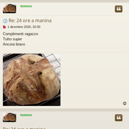
lorenzo
Re: 24 ore a manina
M
1 dicembre 2020, 20:30
e
Complimenti ragazzo
s
Tutto super
s
a
Ancora bravo
g
g
i
o
d
a
l
e
g
g
e
r
e
lorenzo