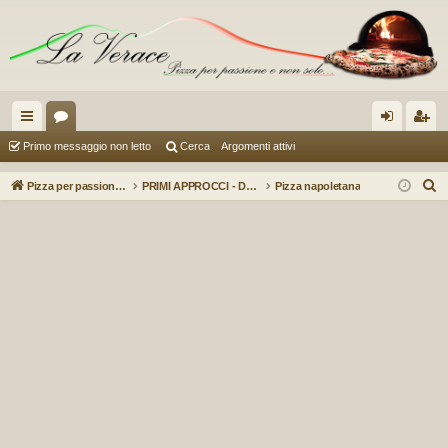
oll
or
og
sc
Primo messaggio non letto
Cerca
Argomenti attivi
eg
u
in
riv
C
Pizza per passione enon solo...
PRIMI APPROCCI - Dalla teoria alla pratica per chi e' solo agli inizi.....
Pizza napoletana
a
m
iti
e
r
m
c
en
a
ti
R
ap
idi