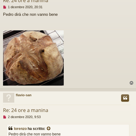
Re: 24 ore a manina
M
1 dicembre 2020, 20:31
e
Pedro dirà che non vanno bene
s
s
a
g
g
i
o
d
a
l
e
g
g
e
r
e
flavio-san
Re: 24 ore a manina
M
2 dicembre 2020, 9:53
e
s
lorenzo
ha scritto:
s
Pedro dirà che non vanno bene
a