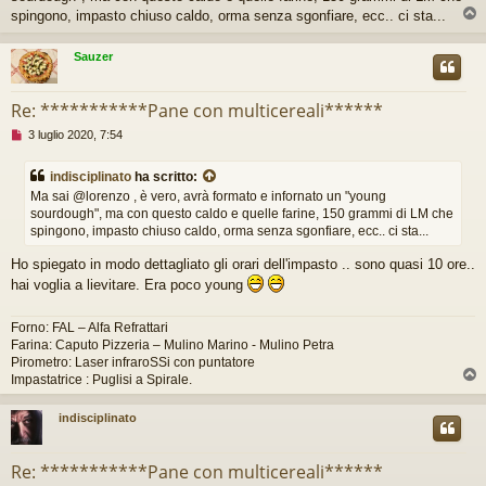
a
spingono, impasto chiuso caldo, orma senza sgonfiare, ecc.. ci sta...
g
g
Sauzer
i
o
d
Re: ***********Pane con multicereali******
a
l
M
3 luglio 2020, 7:54
e
e
g
s
indisciplinato
ha scritto:
g
s
e
Ma sai @lorenzo , è vero, avrà formato e infornato un "young
a
r
sourdough", ma con questo caldo e quelle farine, 150 grammi di LM che
g
e
spingono, impasto chiuso caldo, orma senza sgonfiare, ecc.. ci sta...
g
i
Ho spiegato in modo dettagliato gli orari dell'impasto .. sono quasi 10 ore..
o
d
hai voglia a lievitare. Era poco young
a
l
Forno: FAL – Alfa Refrattari
e
Farina: Caputo Pizzeria – Mulino Marino - Mulino Petra
g
g
Pirometro: Laser infraroSSi con puntatore
e
Impastatrice : Puglisi a Spirale.
r
e
indisciplinato
Re: ***********Pane con multicereali******