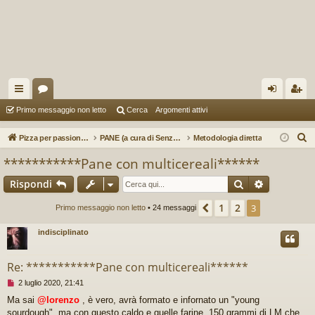
oll
or
og
sc
Primo messaggio non letto
Cerca
Argomenti attivi
eg
u
in
riv
C
Pizza per passione enon solo...
PANE (a cura di Senzaetichetta e Lorenzo)
Metodologia diretta
a
m
iti
e
***********Pane con multicereali******
r
m
Cerca
Ricerca av
Rispondi
c
en
a
1
2
Precedente
3
Primo messaggio non letto
• 24 messaggi
ti
indisciplinato
R
ap
Re: ***********Pane con multicereali******
idi
M
2 luglio 2020, 21:41
e
Ma sai
@lorenzo
, è vero, avrà formato e infornato un "young
s
sourdough", ma con questo caldo e quelle farine, 150 grammi di LM che
s