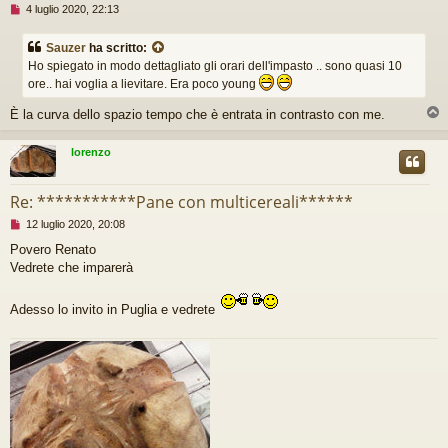
M
4 luglio 2020, 22:13
e
s
Sauzer
ha scritto:
s
Ho spiegato in modo dettagliato gli orari dell'impasto .. sono quasi 10
a
g
ore.. hai voglia a lievitare. Era poco young
g
i
È la curva dello spazio tempo che è entrata in contrasto con me.
o
d
lorenzo
a
l
e
Re: ***********Pane con multicereali******
g
g
M
12 luglio 2020, 20:08
e
e
Povero Renato
r
s
e
Vedrete che imparerà
s
a
g
Adesso lo invito in Puglia e vedrete
g
i
o
d
a
l
e
g
g