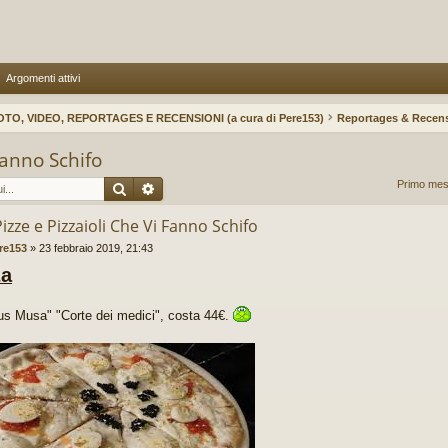
Argomenti attivi
OTO, VIDEO, REPORTAGES E RECENSIONI (a cura di Pere153)
Reportages & Recens
Fanno Schifo
Cerca
Ricerca avanzata
Primo mes
Pizze e Pizzaioli Che Vi Fanno Schifo
re153
»
23 febbraio 2019, 21:43
za
us Musa" "Corte dei medici", costa 44€.