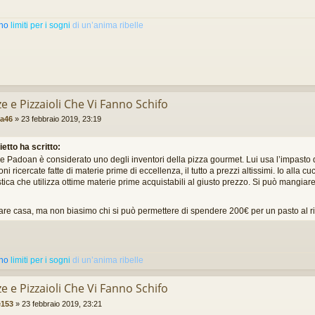
ono
limiti per i sogni
di un’anima ribelle
ze e Pizzaioli Che Vi Fanno Schifo
ia46
»
23 febbraio 2019, 23:19
ietto ha scritto:
 Padoan è considerato uno degli inventori della pizza gourmet. Lui usa l’impasto d
ni ricercate fatte di materie prime di eccellenza, il tutto a prezzi altissimi. Io alla cu
stica che utilizza ottime materie prime acquistabili al giusto prezzo. Si può mangi
are casa, ma non biasimo chi si può permettere di spendere 200€ per un pasto al r
ono
limiti per i sogni
di un’anima ribelle
ze e Pizzaioli Che Vi Fanno Schifo
e153
»
23 febbraio 2019, 23:21