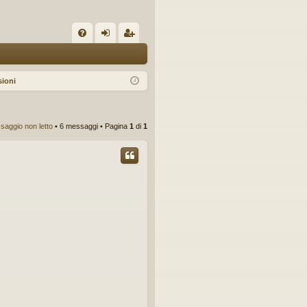
C
FA
og
sc
Q
in
riv
ioni
iti
saggio non letto
• 6 messaggi • Pagina
1
di
1