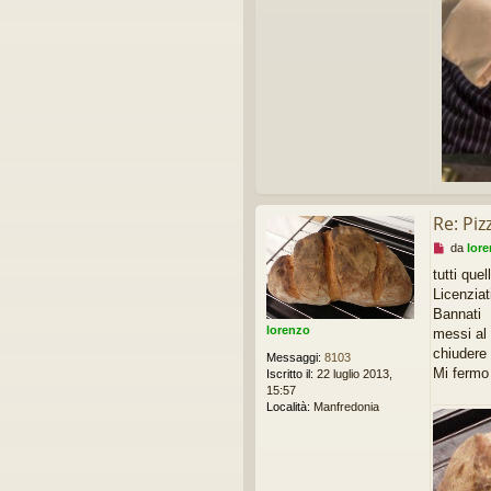
Re: Piz
M
da
lor
e
tutti que
s
Licenziat
s
a
Bannati
g
lorenzo
messi al
g
chiudere 
Messaggi:
8103
i
Mi fermo
Iscritto il:
22 luglio 2013,
o
15:57
d
Località:
Manfredonia
a
l
e
g
g