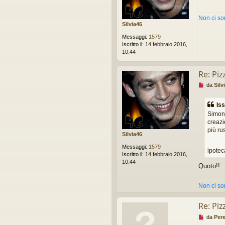
a
g
Non ci s
g
Silvia46
i
o
Messaggi:
1579
d
Iscritto il:
14 febbraio 2016,
a
10:44
l
e
Re: Piz
g
g
M
da
Silv
e
e
r
s
e
Iss
s
Simone
a
creazio
g
più ru
g
Silvia46
i
o
Messaggi:
1579
ipotec
d
Iscritto il:
14 febbraio 2016,
a
10:44
Quoto!!
l
e
g
Non ci s
g
e
Re: Piz
r
e
M
da
Per
e