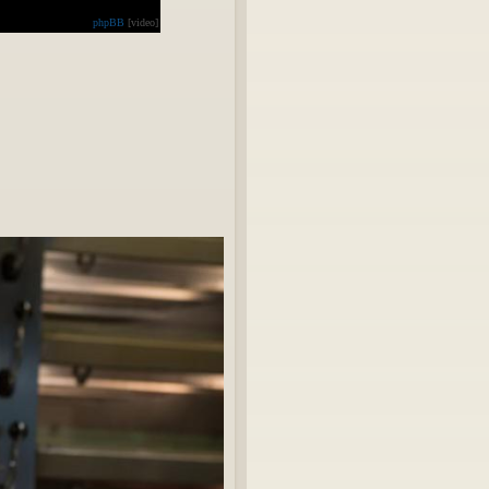
phpBB
[video]