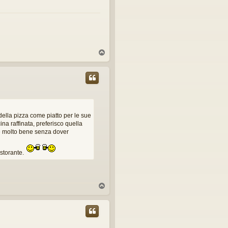
T
o
p
ella pizza come piatto per le sue
cina raffinata, preferisco quella
are molto bene senza dover
istorante.
T
o
p