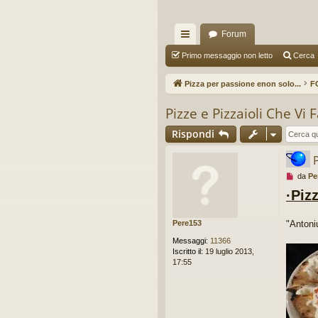
Forum
oll
Primo messaggio non letto
Cerca
eg
Pizza per passione enon solo...
F
a
Pizze e Pizzaioli Che Vi 
m
Rispondi
en
ti
M
da
Pe
R
e
·Piz
s
ap
s
a
Pere153
"Antoni
idi
g
g
Messaggi:
11366
i
Iscritto il:
19 luglio 2013,
o
17:55
d
a
l
e
g