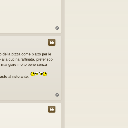
T
o
p
 della pizza come piatto per le
o alla cucina raffinata, preferisco
può mangiare molto bene senza
sto al ristorante.
T
o
p