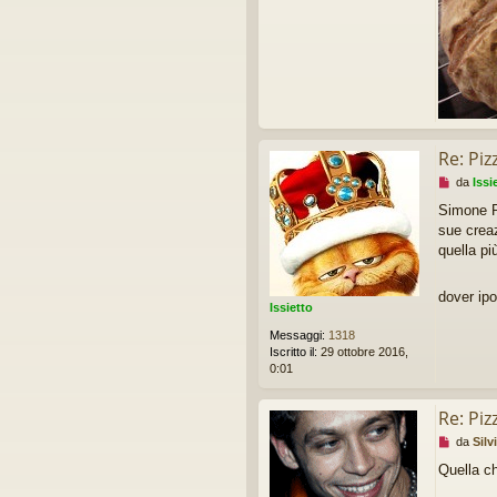
e
r
e
Re: Piz
M
da
Issi
e
Simone Pa
s
sue creaz
s
a
quella pi
g
g
dover ipo
i
Issietto
o
d
Messaggi:
1318
a
Iscritto il:
29 ottobre 2016,
l
0:01
e
g
Re: Piz
g
e
M
da
Silv
r
e
e
Quella ch
s
s