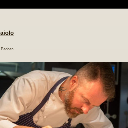
zaiolo
 Padoan