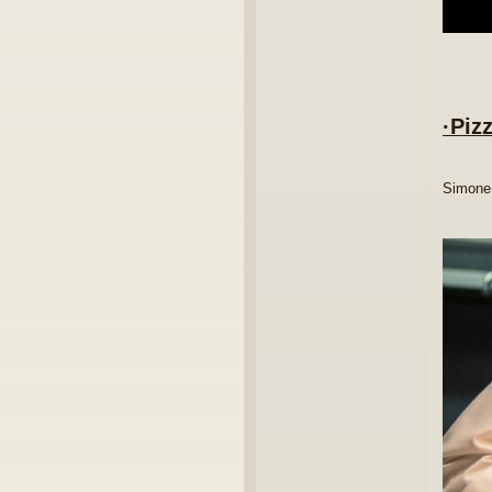
·Piz
Simone