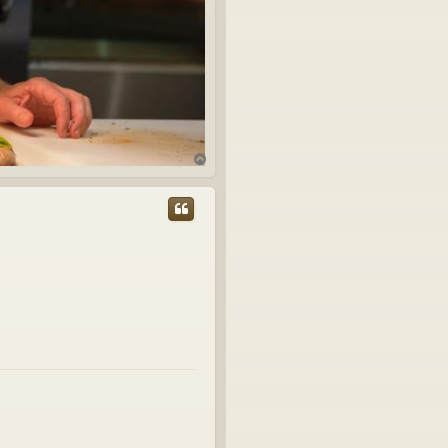
T
o
p