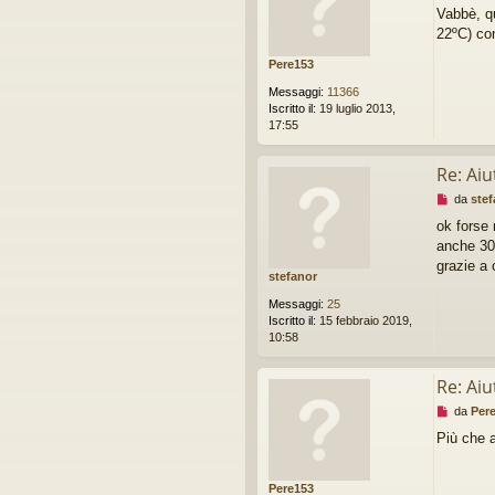
e
g
Vabbè, q
s
e
22ºC) co
s
r
a
e
Pere153
g
g
Messaggi:
11366
i
Iscritto il:
19 luglio 2013,
o
17:55
d
a
l
Re: Aiu
e
M
da
stef
g
e
g
ok forse 
s
e
anche 30 
s
r
a
grazie a 
e
stefanor
g
g
Messaggi:
25
i
Iscritto il:
15 febbraio 2019,
o
10:58
d
a
l
Re: Aiu
e
M
da
Per
g
e
g
Più che a
s
e
s
r
a
e
Pere153
g