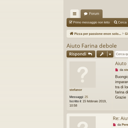
Forum
oll
Primo messaggio non letto
Cerca
eg
Pizza per passione enon solo...
G
a
Aiuto Farina debole
m
Rispondi
en
Aiuto
ti
M
da
st
R
e
Buongio
s
imparar
ap
s
a
tra di l
stefanor
idi
g
farina d
g
Messaggi:
25
Grazie
i
Iscritto il:
15 febbraio 2019,
o
10:58
d
a
l
Re: Aiu
e
M
da
Per
g