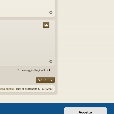
T
o
p
T
o
p
5 messaggi • Pagina
1
di
1
Vai a
ella cookie
Tutti gli orari sono
UTC+02:00
Accetto