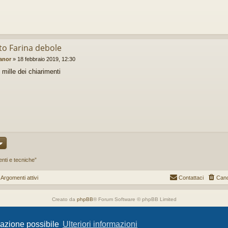
to Farina debole
anor
»
18 febbraio 2019, 12:30
 mille dei chiarimenti
nti e tecniche”
gomenti attivi
Contattaci
Canc
Creato da
phpBB
® Forum Software © phpBB Limited
Style da
Arty
- phpBB 3.3 da MrGaby
Traduzione Italiana
phpBB-Store.it
igazione possibile
Ulteriori informazioni
Privacy
|
Condizioni