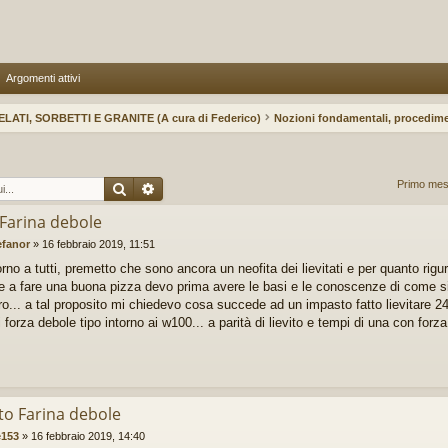
Argomenti attivi
ELATI, SORBETTI E GRANITE (A cura di Federico)
Nozioni fondamentali, procedime
Cerca
Ricerca avanzata
Primo mes
 Farina debole
efanor
»
16 febbraio 2019, 11:51
rno a tutti, premetto che sono ancora un neofita dei lievitati e per quanto rigu
e a fare una buona pizza devo prima avere le basi e le conoscenze di come si c
oro... a tal proposito mi chiedevo cosa succede ad un impasto fatto lievitare 2
i forza debole tipo intorno ai w100... a parità di lievito e tempi di una con fo
to Farina debole
e153
»
16 febbraio 2019, 14:40