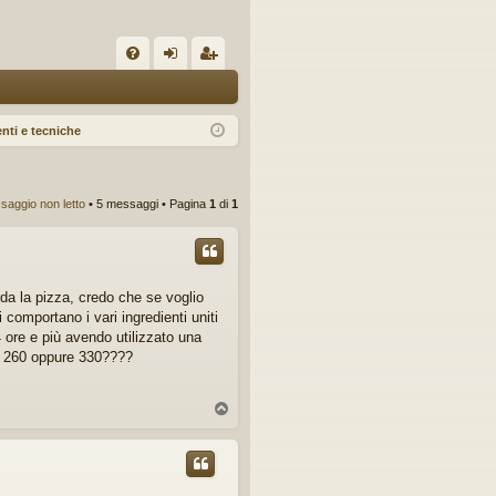
C
FA
og
sc
Q
in
riv
nti e tecniche
iti
saggio non letto
• 5 messaggi • Pagina
1
di
1
rda la pizza, credo che se voglio
omportano i vari ingredienti uniti
4 ore e più avendo utilizzato una
rza 260 oppure 330????
T
o
p