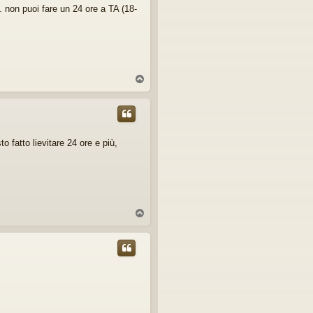
 non puoi fare un 24 ore a TA (18-
T
o
p
 fatto lievitare 24 ore e più,
T
o
p