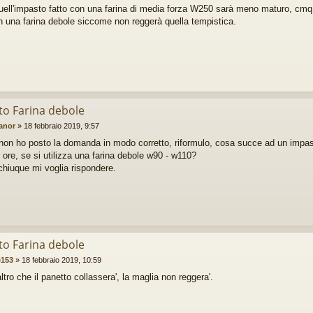
uell'impasto fatto con una farina di media forza W250 sarà meno maturo, cmq.
n una farina debole siccome non reggerà quella tempistica.
to Farina debole
anor
»
18 febbraio 2019, 9:57
non ho posto la domanda in modo corretto, riformulo, cosa succe ad un impasto
ore, se si utilizza una farina debole w90 - w110?
chiuque mi voglia rispondere.
to Farina debole
e153
»
18 febbraio 2019, 10:59
ltro che il panetto collassera', la maglia non reggera'.