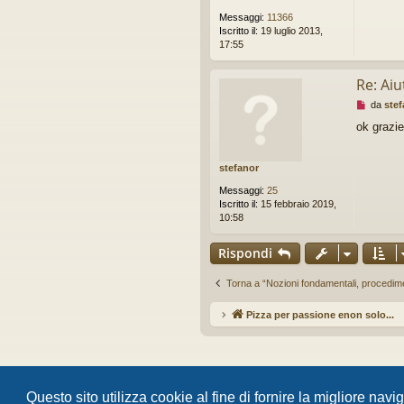
g
Messaggi:
11366
i
Iscritto il:
19 luglio 2013,
o
17:55
d
a
l
Re: Aiu
e
M
da
stef
g
e
g
ok grazie
s
e
s
r
a
e
stefanor
g
g
Messaggi:
25
i
Iscritto il:
15 febbraio 2019,
o
10:58
d
a
Rispondi
l
e
g
Torna a “Nozioni fondamentali, procedime
g
e
Pizza per passione enon solo...
Ar
r
e
Questo sito utilizza cookie al fine di fornire la migliore nav