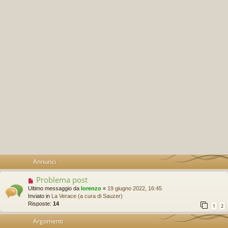
Annunci
Problema post
Ultimo messaggio da
lorenzo
«
19 giugno 2022, 16:45
Inviato in
La Verace (a cura di Sauzer)
Risposte:
14
1
2
Argomenti