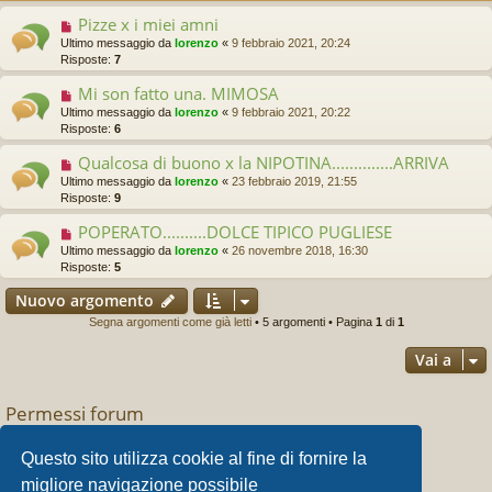
Pizze x i miei amni
Ultimo messaggio da
lorenzo
«
9 febbraio 2021, 20:24
Risposte:
7
Mi son fatto una. MIMOSA
Ultimo messaggio da
lorenzo
«
9 febbraio 2021, 20:22
Risposte:
6
Qualcosa di buono x la NIPOTINA..............ARRIVA
Ultimo messaggio da
lorenzo
«
23 febbraio 2019, 21:55
Risposte:
9
POPERATO..........DOLCE TIPICO PUGLIESE
Ultimo messaggio da
lorenzo
«
26 novembre 2018, 16:30
Risposte:
5
Nuovo argomento
Segna argomenti come già letti
• 5 argomenti • Pagina
1
di
1
Vai a
Permessi forum
Non puoi
aprire nuovi argomenti
Non puoi
rispondere negli argomenti
Questo sito utilizza cookie al fine di fornire la
Non puoi
modificare i tuoi messaggi
migliore navigazione possibile
Non puoi
cancellare i tuoi messaggi