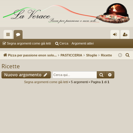
oll
or
og
sc
Segna argomenti come già letti
Cerca
Argomenti attivi
eg
u
in
riv
C
Pizza per passione enon solo...
PASTICCERIA
Sfoglie
Ricette
a
m
iti
e
Ricette
r
m
Cerca
Ricerca a
Nuovo argomento
c
en
a
Segna argomenti come già letti
• 5 argomenti • Pagina
1
di
1
ti
R
ap
idi