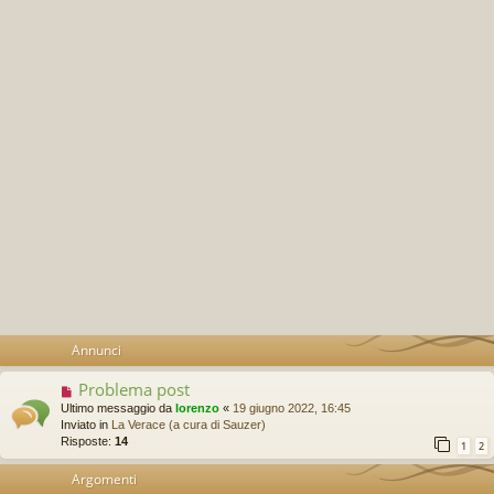
Annunci
Problema post
Ultimo messaggio da
lorenzo
«
19 giugno 2022, 16:45
Inviato in
La Verace (a cura di Sauzer)
Risposte:
14
1
2
Argomenti