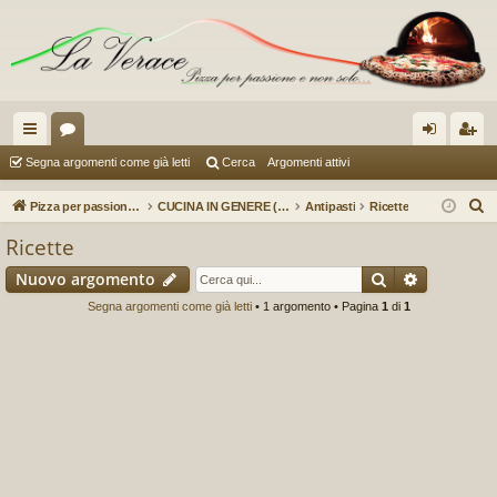
oll
or
og
sc
Segna argomenti come già letti
Cerca
Argomenti attivi
eg
u
in
riv
C
Pizza per passione enon solo...
CUCINA IN GENERE (a cura di Sauzer)
Antipasti
Ricette
a
m
iti
e
Ricette
r
m
Cerca
Ricerca a
Nuovo argomento
c
en
a
Segna argomenti come già letti
• 1 argomento • Pagina
1
di
1
ti
R
ap
idi