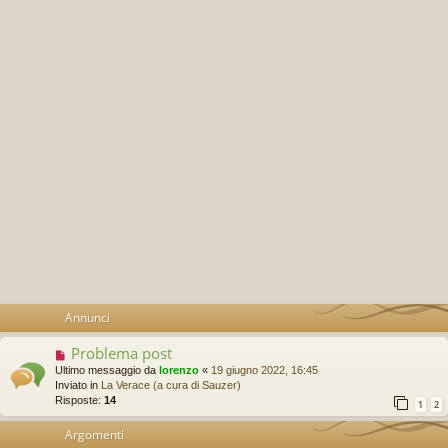
Annunci
Problema post
Ultimo messaggio da
lorenzo
«
19 giugno 2022, 16:45
Inviato in
La Verace (a cura di Sauzer)
Risposte:
14
1
2
Argomenti