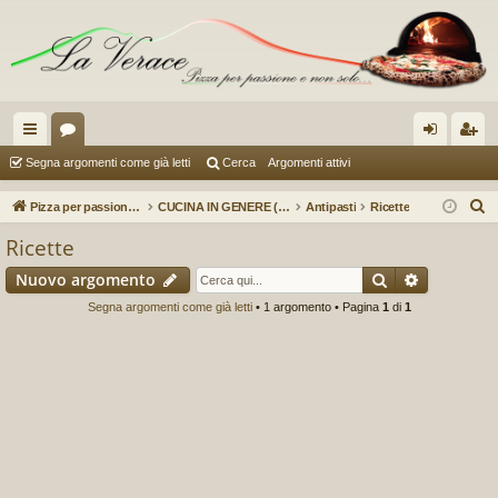
oll
or
og
sc
Segna argomenti come già letti
Cerca
Argomenti attivi
eg
u
in
riv
C
Pizza per passione enon solo...
CUCINA IN GENERE (a cura di Sauzer)
Antipasti
Ricette
a
m
iti
e
Ricette
r
m
Cerca
Ricerca a
Nuovo argomento
c
en
a
Segna argomenti come già letti
• 1 argomento • Pagina
1
di
1
ti
R
ap
idi