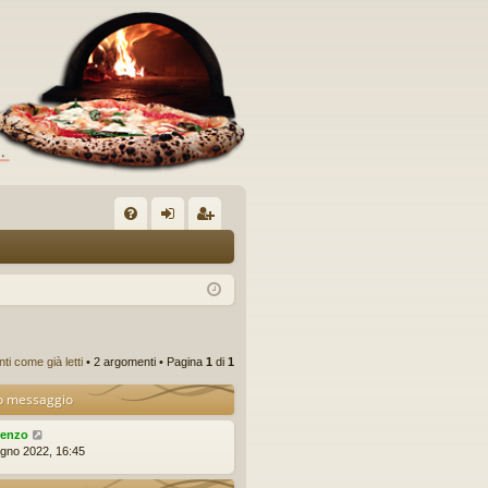
C
FA
og
sc
Q
in
riv
iti
i come già letti
• 2 argomenti • Pagina
1
di
1
o messaggio
renzo
ugno 2022, 16:45