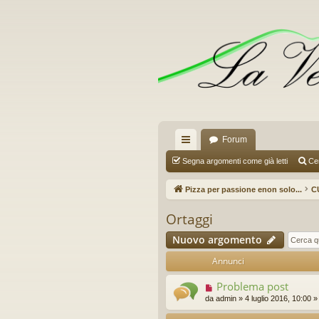
Forum
oll
Segna argomenti come già letti
Ce
eg
Pizza per passione enon solo...
C
a
Ortaggi
m
Nuovo argomento
en
Annunci
ti
Problema post
R
da
admin
»
4 luglio 2016, 10:00
»
ap