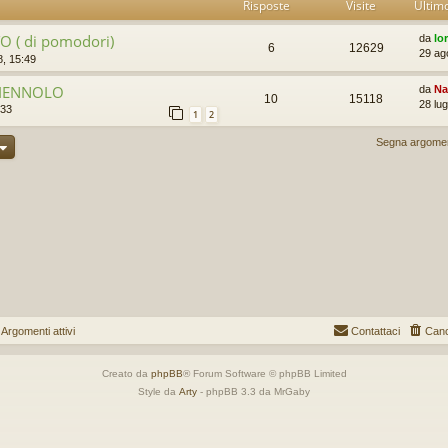
Risposte
Visite
Ultim
 ( di pomodori)
da
lo
6
12629
29 ag
, 15:49
PIENNOLO
da
Na
10
15118
28 lug
:33
1
2
Segna argoment
gomenti attivi
Contattaci
Canc
Creato da
phpBB
® Forum Software © phpBB Limited
Style da
Arty
- phpBB 3.3 da MrGaby