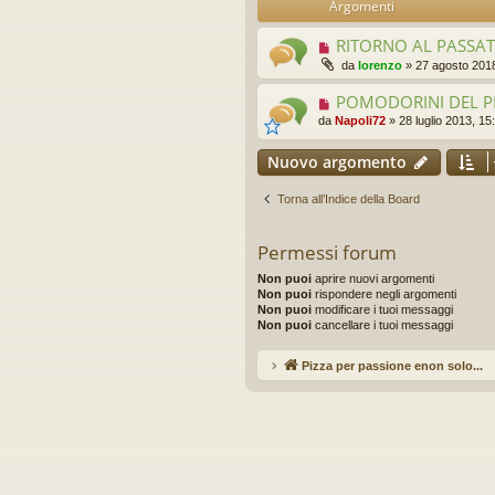
Argomenti
idi
RITORNO AL PASSATO
da
lorenzo
»
27 agosto 2018
POMODORINI DEL 
da
Napoli72
»
28 luglio 2013, 15
Nuovo argomento
Torna all’Indice della Board
Permessi forum
Non puoi
aprire nuovi argomenti
Non puoi
rispondere negli argomenti
Non puoi
modificare i tuoi messaggi
Non puoi
cancellare i tuoi messaggi
Pizza per passione enon solo...
Ar