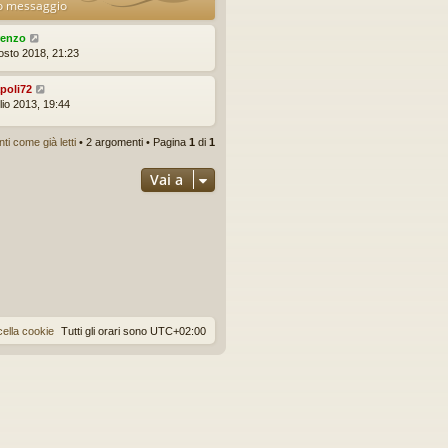
o messaggio
renzo
osto 2018, 21:23
poli72
lio 2013, 19:44
i come già letti
• 2 argomenti • Pagina
1
di
1
Vai a
ella cookie
Tutti gli orari sono
UTC+02:00