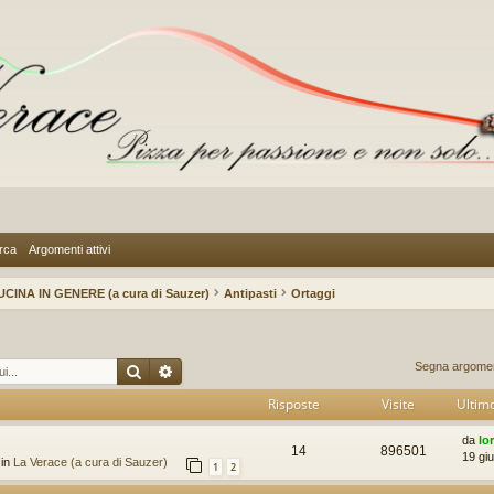
rca
Argomenti attivi
UCINA IN GENERE (a cura di Sauzer)
Antipasti
Ortaggi
Cerca
Ricerca avanzata
Segna argoment
Risposte
Visite
Ultim
da
lo
14
896501
19 gi
 in
La Verace (a cura di Sauzer)
1
2