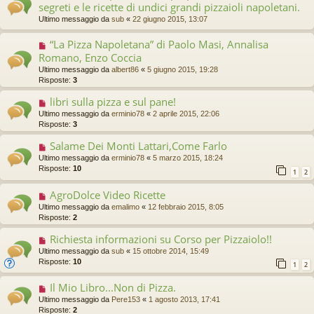
segreti e le ricette di undici grandi pizzaioli napoletani.
Ultimo messaggio da
sub
«
22 giugno 2015, 13:07
“La Pizza Napoletana” di Paolo Masi, Annalisa
Romano, Enzo Coccia
Ultimo messaggio da
albert86
«
5 giugno 2015, 19:28
Risposte:
3
libri sulla pizza e sul pane!
Ultimo messaggio da
erminio78
«
2 aprile 2015, 22:06
Risposte:
3
Salame Dei Monti Lattari,Come Farlo
Ultimo messaggio da
erminio78
«
5 marzo 2015, 18:24
Risposte:
10
1
2
AgroDolce Video Ricette
Ultimo messaggio da
emalimo
«
12 febbraio 2015, 8:05
Risposte:
2
Richiesta informazioni su Corso per Pizzaiolo!!
Ultimo messaggio da
sub
«
15 ottobre 2014, 15:49
Risposte:
10
1
2
Il Mio Libro...Non di Pizza.
Ultimo messaggio da
Pere153
«
1 agosto 2013, 17:41
Risposte:
2