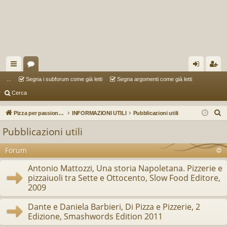
oll
or
og
sc
...
Segna i subforum come già letti
Segna argomenti come già letti
Cerca
eg
u
in
riv
a
m
iti
C
Pizza per passione enon solo...
INFORMAZIONI UTILI
Pubblicazioni utili
e
m
Pubblicazioni utili
r
en
c
Forum
ti
a
Antonio Mattozzi, Una storia Napoletana. Pizzerie e
R
pizzaiuoli tra Sette e Ottocento, Slow Food Editore,
2009
ap
idi
Dante e Daniela Barbieri, Di Pizza e Pizzerie, 2
Edizione, Smashwords Edition 2011