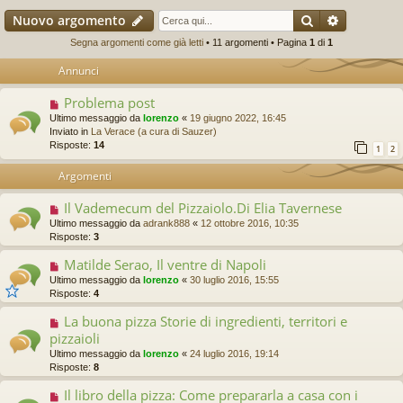
Cerca
Ricerca a
Nuovo argomento
Segna argomenti come già letti
• 11 argomenti • Pagina
1
di
1
Annunci
Problema post
Ultimo messaggio da
lorenzo
«
19 giugno 2022, 16:45
Inviato in
La Verace (a cura di Sauzer)
Risposte:
14
1
2
Argomenti
Il Vademecum del Pizzaiolo.Di Elia Tavernese
Ultimo messaggio da
adrank888
«
12 ottobre 2016, 10:35
Risposte:
3
Matilde Serao, Il ventre di Napoli
Ultimo messaggio da
lorenzo
«
30 luglio 2016, 15:55
Risposte:
4
La buona pizza Storie di ingredienti, territori e
pizzaioli
Ultimo messaggio da
lorenzo
«
24 luglio 2016, 19:14
Risposte:
8
Il libro della pizza: Come prepararla a casa con i