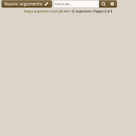
Cerca
Ricerca a
Nuovo argomento
Segna argomenti come già letti
• 11 argomenti • Pagina
1
di
1