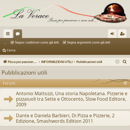
oll
or
og
sc
...
Segna i subforum come già letti
Segna argomenti come già letti
Cerca
eg
u
in
riv
a
m
iti
C
Pizza per passione enon solo...
INFORMAZIONI UTILI
Pubblicazioni utili
e
m
Pubblicazioni utili
r
en
c
Forum
ti
a
Antonio Mattozzi, Una storia Napoletana. Pizzerie e
R
pizzaiuoli tra Sette e Ottocento, Slow Food Editore,
2009
ap
idi
Dante e Daniela Barbieri, Di Pizza e Pizzerie, 2
Edizione, Smashwords Edition 2011