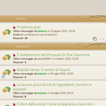
Annunci
Problema post
Ultimo messaggio da
lorenzo
«
19 giugno 2022, 16:45
Inviato in
La Verace (a cura di Sauzer)
Risposte:
14
1
2
Argomenti
Il Vademecum del Pizzaiolo.Di Elia Tavernese
Ultimo messaggio da
adrank888
«
12 ottobre 2016, 10:35
Risposte:
3
Matilde Serao, Il ventre di Napoli
Ultimo messaggio da
lorenzo
«
30 luglio 2016, 15:55
Risposte:
4
La buona pizza Storie di ingredienti, territori e
pizzaioli
Ultimo messaggio da
lorenzo
«
24 luglio 2016, 19:14
Risposte:
8
Il libro della pizza: Come prepararla a casa con i