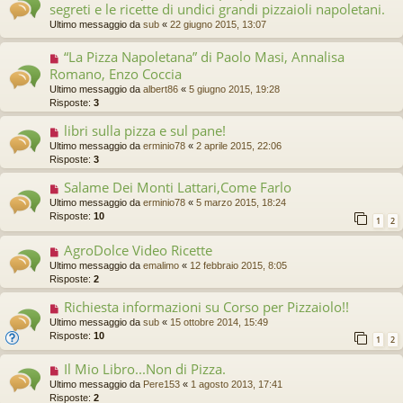
segreti e le ricette di undici grandi pizzaioli napoletani.
Ultimo messaggio da
sub
«
22 giugno 2015, 13:07
“La Pizza Napoletana” di Paolo Masi, Annalisa
Romano, Enzo Coccia
Ultimo messaggio da
albert86
«
5 giugno 2015, 19:28
Risposte:
3
libri sulla pizza e sul pane!
Ultimo messaggio da
erminio78
«
2 aprile 2015, 22:06
Risposte:
3
Salame Dei Monti Lattari,Come Farlo
Ultimo messaggio da
erminio78
«
5 marzo 2015, 18:24
Risposte:
10
1
2
AgroDolce Video Ricette
Ultimo messaggio da
emalimo
«
12 febbraio 2015, 8:05
Risposte:
2
Richiesta informazioni su Corso per Pizzaiolo!!
Ultimo messaggio da
sub
«
15 ottobre 2014, 15:49
Risposte:
10
1
2
Il Mio Libro...Non di Pizza.
Ultimo messaggio da
Pere153
«
1 agosto 2013, 17:41
Risposte:
2