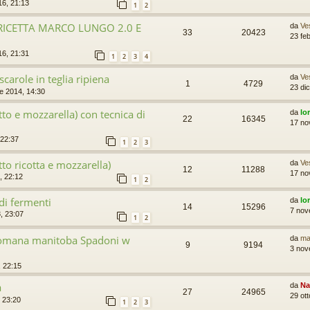
16, 21:13
1
2
RICETTA MARCO LUNGO 2.0 E
da
Ve
33
20423
23 fe
16, 21:31
1
2
3
4
scarole in teglia ripiena
da
Ve
1
4729
23 di
e 2014, 14:30
tto e mozzarella) con tecnica di
da
lo
22
16345
17 no
 22:37
1
2
3
tto ricotta e mozzarella)
da
Ve
12
11288
17 no
, 22:12
1
2
di fermenti
da
lo
14
15296
7 nov
, 23:07
1
2
romana manitoba Spadoni w
da
ma
9
9194
3 nov
, 22:15
a
da
Na
27
24965
29 ot
, 23:20
1
2
3