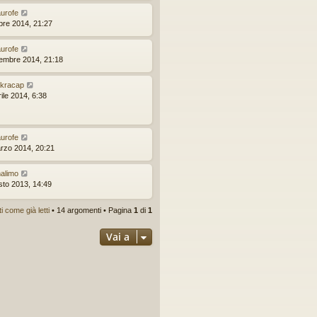
urofe
obre 2014, 21:27
urofe
tembre 2014, 21:18
kracap
ile 2014, 6:38
urofe
rzo 2014, 20:21
alimo
sto 2013, 14:49
 come già letti
• 14 argomenti • Pagina
1
di
1
Vai a