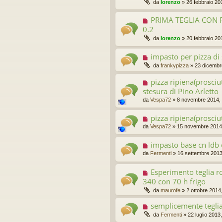
da
lorenzo
»
26 febbraio 20
PRIMA TEGLIA CON 
0.2
da
lorenzo
»
20 febbraio 20
impasto per pizza di 
da
frankypizza
»
23 dicembr
pizza ripiena(prosciu
stesura di Pino Arletto
da
Vespa72
»
8 novembre 2014,
pizza ripiena(prosciu
da
Vespa72
»
15 novembre 2014
impasto base cn ldb 
da
Fermenti
»
16 settembre 2013
Esperimento teglia 
340 con 70 h frigo
da
maurofe
»
2 ottobre 2014
semplicemente tegli
da
Fermenti
»
22 luglio 2013