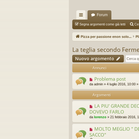
Forum
oll
Segna argomenti come già letti
Ce
eg
Pizza per passione enon solo...
P
a
La teglia secondo Ferme
m
Nuovo argomento
en
Annunci
ti
Problema post
R
da
admin
»
4 luglio 2016, 10:00
»
ap
Argomenti
idi
LA PIU' GRANDE DECI
DOVEVO FARLO
da
lorenzo
»
21 febbraio 2016, 
MOLTO MEGLIO " D
SACCO"