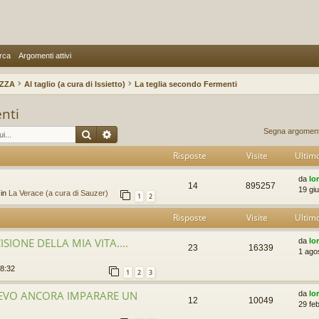
rca
Argomenti attivi
IZZA
Al taglio (a cura di Issietto)
La teglia secondo Fermenti
nti
Cerca
Ricerca avanzata
Segna argomenti
Risposte
Visite
Ultim
da
lo
14
895257
19 gi
 in
La Verace (a cura di Sauzer)
1
2
Risposte
Visite
Ultim
SIONE DELLA MIA VITA....
da
lo
23
16339
1 ago
18:32
1
2
3
EVO ANCORA IMPARARE UN
da
lo
12
10049
29 fe