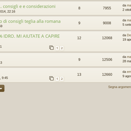
.. consigli e e considerazioni
da
ma
8
7955
2 ott
2014, 22:16
 di consigli teglia alla romana
da
ma
9
9008
5 set
59
 IDRO. MI AIUTATE A CAPIRE
da
De
12
12068
19 apr
21
1
2
da
ma
9
12506
28 ma
43
da
em
13
12660
9 ago
, 9:45
1
2
Segna argomenti