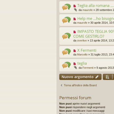
Teglia alla romana ...
da
maurofe
»
28 settembre 
Help me ...ho bisogno
da
maurofe
»
30 aprile 2014, 10:
IMPASTO TEGLIA 90%
COME GESTIRLO?
da
overlive
»
13 aprile 2014, 13:
X Fermenti
da
Marcello
»
31 luglio 2013, 23:
teglia
da
Fermenti
»
9 agosto 2013
Nuovo argomento
Torna all’Indice della Board
Permessi forum
Non puoi
aprire nuovi argomenti
Non puoi
rispondere negli argomenti
Non puoi
modificare i tuoi messaggi