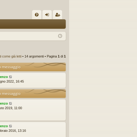
C
FA
og
sc
Q
in
riv
iti
 come già letti
• 14 argomenti • Pagina
1
di
1
o messaggio
renzo
ugno 2022, 16:45
o messaggio
renzo
sto 2019, 11:00
renzo
bbraio 2016, 13:16