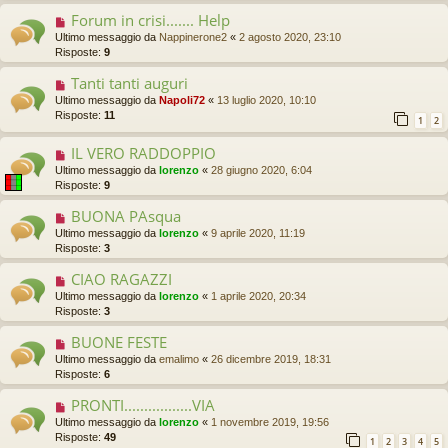
Forum in crisi....... Help
Ultimo messaggio da
Nappinerone2
«
2 agosto 2020, 23:10
Risposte:
9
Tanti tanti auguri
Ultimo messaggio da
Napoli72
«
13 luglio 2020, 10:10
Risposte:
11
1
2
IL VERO RADDOPPIO
Ultimo messaggio da
lorenzo
«
28 giugno 2020, 6:04
Risposte:
9
BUONA PAsqua
Ultimo messaggio da
lorenzo
«
9 aprile 2020, 11:19
Risposte:
3
CIAO RAGAZZI
Ultimo messaggio da
lorenzo
«
1 aprile 2020, 20:34
Risposte:
3
BUONE FESTE
Ultimo messaggio da
emalimo
«
26 dicembre 2019, 18:31
Risposte:
6
PRONTI.................VIA
Ultimo messaggio da
lorenzo
«
1 novembre 2019, 19:56
Risposte:
49
1
2
3
4
5