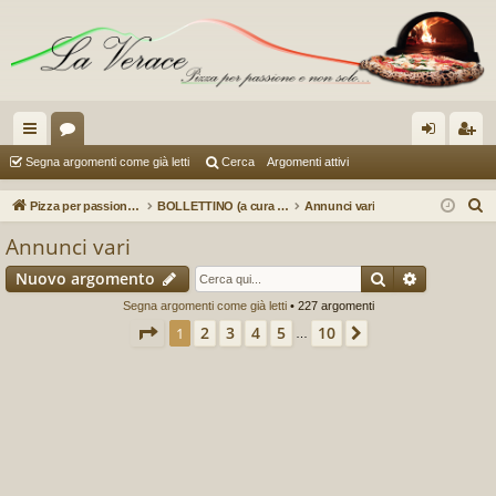
oll
or
og
sc
Segna argomenti come già letti
Cerca
Argomenti attivi
eg
u
in
riv
C
Pizza per passione enon solo...
BOLLETTINO (a cura di Lorenzo)
Annunci vari
a
m
iti
e
Annunci vari
r
m
Cerca
Ricerca a
Nuovo argomento
c
en
a
Segna argomenti come già letti
• 227 argomenti
ti
Pagina
1
di
10
2
3
4
5
10
1
Prossimo
…
R
ap
idi