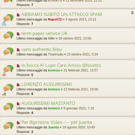
Ultimo messaggio da
erminio78
«
22 dicembre 2015, 22:01
Risposte:
7
ABBIAMO SUBITO UN ATTACCO SPAM
Ultimo messaggio da
Napoli72
«
3 agosto 2013, 13:12
Risposte:
7
term paper service UK
Ultimo messaggio da
Millie
«
18 ottobre 2021, 13:06
vans authentic bleu
Ultimo messaggio da
Tharimutlu
«
15 ottobre 2021, 5:19
In bocca Al Lupo Caro Amico @Issietto
Ultimo messaggio da
lorenzo
«
21 febbraio 2021, 13:57
Risposte:
5
LORENZO AUGURISSIMI
Ultimo messaggio da
lorenzo
«
12 febbraio 2021, 10:06
Risposte:
8
AUGURISSIMI MASTANTO
Ultimo messaggio da
lorenzo
«
9 gennaio 2021, 7:18
Risposte:
4
Per Ripristino Video ---- per Juanta
Ultimo messaggio da
Juanta
«
19 agosto 2020, 10:45
Risposte:
2