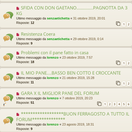
SFIDA CON DON GAETANO..............PAGNOTTA DA 3
KG
Ultimo messaggio da
senzaetichetta
«
31 ottobre 2019, 20:01
Risposte:
12
1
2
Resistenza Coera
Ultimo messaggio da
senzaetichetta
«
29 ottobre 2019, 0:14
Risposte:
9
Problemi con il pane fatto in casa
Ultimo messaggio da
lorenzo
«
23 ottobre 2019, 7:57
Risposte:
18
1
2
IL MIO PANE....BASSO BEN COTTO E CROCCANTE
Ultimo messaggio da
lorenzo
«
21 ottobre 2019, 15:28
Risposte:
11
1
2
GARA X IL MIGLIOR PANE DEL FORUM
Ultimo messaggio da
lorenzo
«
7 ottobre 2019, 20:23
Risposte:
51
1
2
3
4
5
6
******************BUON FERRAGOSTO A TUTTO IL
FORUM**************
Ultimo messaggio da
lorenzo
«
23 agosto 2019, 18:31
Risposte:
9