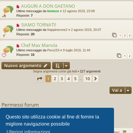
AUGURI A DON GAETANO
Ultimo messaggio da
lorenzo
«
12 agosto 2019, 23:08
Risposte:
7
SIAMO TORNATI!
Ultimo messaggio da
Nappinerone2
«
2 agosto 2019, 20:07
Risposte:
20
1
2
3
Chef Max Mariola
Ultimo messaggio da
Pere153
«
9 luglio 2019, 11:44
Risposte:
15
1
2
Nuovo argomento
Segna argomenti come già letti
• 227 argomenti
Pagina
1
di
10
2
3
4
5
10
1
Prossimo
…
Vai a
Permessi forum
Non puoi
aprire nuovi argomenti
Non puoi
rispondere negli argomenti
Questo sito utilizza cookie al fine di fornire la
Non puoi
modificare i tuoi messaggi
migliore navigazione possibile
Non puoi
cancellare i tuoi messaggi
Ulteriori informazioni
Pizza per passione enon solo...
Argomenti attivi
Contattaci