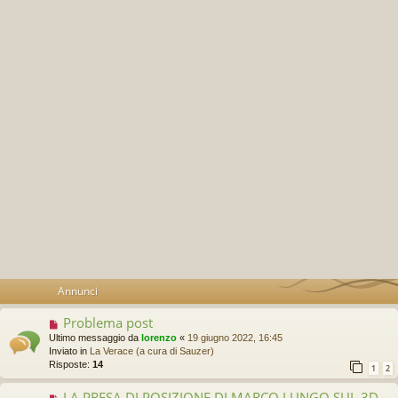
Annunci
Problema post
Ultimo messaggio da
lorenzo
«
19 giugno 2022, 16:45
Inviato in
La Verace (a cura di Sauzer)
Risposte:
14
1
2
LA PRESA DI POSIZIONE DI MARCO LUNGO SUL 3D