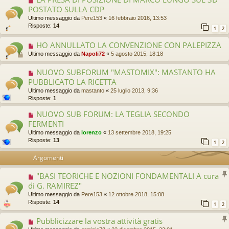
POSTATO SULLA CDP
Ultimo messaggio da
Pere153
«
16 febbraio 2016, 13:53
Risposte:
14
1
2
HO ANNULLATO LA CONVENZIONE CON PALEPIZZA
Ultimo messaggio da
Napoli72
«
5 agosto 2015, 18:18
NUOVO SUBFORUM "MASTOMIX": MASTANTO HA
PUBBLICATO LA RICETTA
Ultimo messaggio da
mastanto
«
25 luglio 2013, 9:36
Risposte:
1
NUOVO SUB FORUM: LA TEGLIA SECONDO
FERMENTI
Ultimo messaggio da
lorenzo
«
13 settembre 2018, 19:25
Risposte:
13
1
2
Argomenti
"BASI TEORICHE E NOZIONI FONDAMENTALI A cura
di G. RAMIREZ"
Ultimo messaggio da
Pere153
«
12 ottobre 2018, 15:08
Risposte:
14
1
2
Pubblicizzare la vostra attività gratis