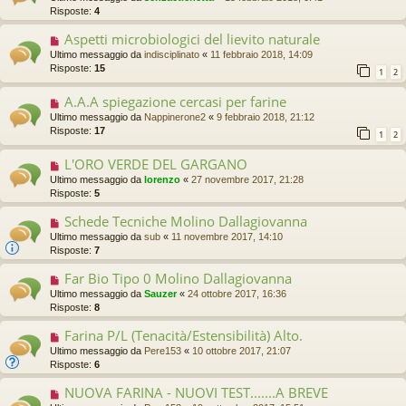
Risposte:
4
Aspetti microbiologici del lievito naturale
Ultimo messaggio da
indisciplinato
«
11 febbraio 2018, 14:09
Risposte:
15
1
2
A.A.A spiegazione cercasi per farine
Ultimo messaggio da
Nappinerone2
«
9 febbraio 2018, 21:12
Risposte:
17
1
2
L'ORO VERDE DEL GARGANO
Ultimo messaggio da
lorenzo
«
27 novembre 2017, 21:28
Risposte:
5
Schede Tecniche Molino Dallagiovanna
Ultimo messaggio da
sub
«
11 novembre 2017, 14:10
Risposte:
7
Far Bio Tipo 0 Molino Dallagiovanna
Ultimo messaggio da
Sauzer
«
24 ottobre 2017, 16:36
Risposte:
8
Farina P/L (Tenacità/Estensibilità) Alto.
Ultimo messaggio da
Pere153
«
10 ottobre 2017, 21:07
Risposte:
6
NUOVA FARINA - NUOVI TEST.......A BREVE