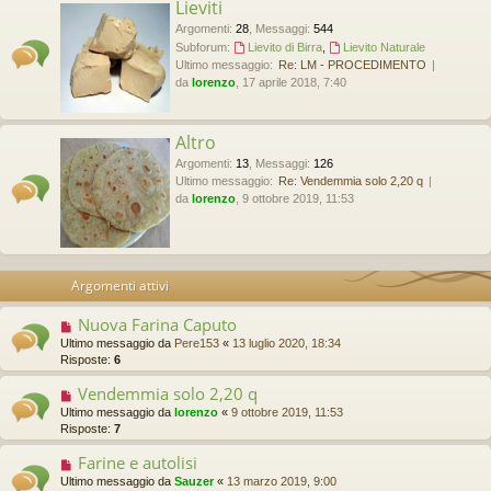
Lieviti
Argomenti
:
28
,
Messaggi
:
544
Subforum:
Lievito di Birra
,
Lievito Naturale
Ultimo messaggio:
Re: LM - PROCEDIMENTO
da
lorenzo
, 17 aprile 2018, 7:40
Altro
Argomenti
:
13
,
Messaggi
:
126
Ultimo messaggio:
Re: Vendemmia solo 2,20 q
da
lorenzo
, 9 ottobre 2019, 11:53
Argomenti attivi
Nuova Farina Caputo
Ultimo messaggio da
Pere153
«
13 luglio 2020, 18:34
Risposte:
6
Vendemmia solo 2,20 q
Ultimo messaggio da
lorenzo
«
9 ottobre 2019, 11:53
Risposte:
7
Farine e autolisi
Ultimo messaggio da
Sauzer
«
13 marzo 2019, 9:00