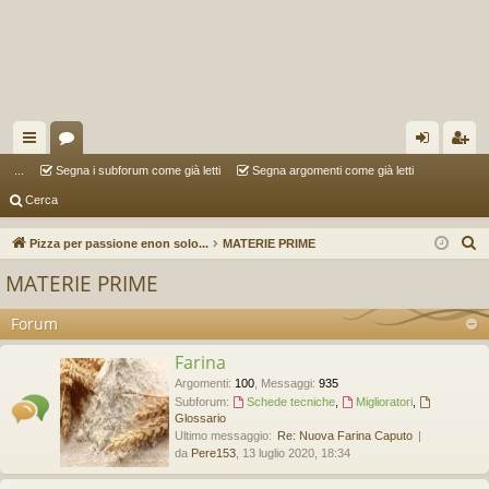
oll
or
og
sc
...
Segna i subforum come già letti
Segna argomenti come già letti
Cerca
eg
u
in
riv
a
m
iti
C
Pizza per passione enon solo...
MATERIE PRIME
e
m
MATERIE PRIME
r
en
c
Forum
ti
a
Farina
R
Argomenti
:
100
,
Messaggi
:
935
ap
Subforum:
Schede tecniche
,
Miglioratori
,
Glossario
idi
Ultimo messaggio:
Re: Nuova Farina Caputo
da
Pere153
, 13 luglio 2020, 18:34