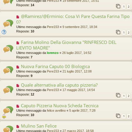
Ultimo messaggio da
Pere153
«
19 settembre 2017, 15:51
Risposte:
14
1
2
@Ramirez/@Erminio: Cosa Vi Pare Questa Farina Tipo
0?
Ultimo messaggio da
Pere153
«
9 settembre 2017, 18:34
Risposte:
10
1
2
Farina Molino Della Giovanna "RINFRESCO DEL
LIEVITO MADRE"
Ultimo messaggio da
lorenzo
«
26 luglio 2017, 14:52
Risposte:
7
Nuova Farina Caputo 00 Biologica
Ultimo messaggio da
Pere153
«
21 luglio 2017, 12:08
Risposte:
9
Quale alternativa alla caputo pizzeria?
Ultimo messaggio da
Pere153
«
17 maggio 2017, 14:54
Risposte:
12
1
2
Caputo Pizzeria Nuova Scheda Tecnica
Ultimo messaggio da
felice avellino
«
5 aprile 2017, 7:28
Risposte:
10
1
2
Mulino San Felice
Ultimo messaggio da
Pere153
«
27 marzo 2017, 18:58