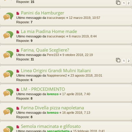
Risposte:
15
1
2
Panini da Hamburger
Ultimo messaggio da
tracucinaepc
«
12 marzo 2019, 10:57
Risposte:
7
La mia Piadina Home made
Ultimo messaggio da
tracucinaepc
«
6 marzo 2019, 8:44
Risposte:
9
Farina, Quale Scegliere?
Ultimo messaggio da
Pere153
«
9 ottobre 2018, 22:19
Risposte:
11
1
2
Linea Origini Grandi Mulini Italiani
Ultimo messaggio da
Nappinerone2
«
23 agosto 2018, 20:01
Risposte:
6
LM - PROCEDIMENTO
Ultimo messaggio da
lorenzo
«
17 aprile 2018, 7:40
Risposte:
8
Farina Divella pizza napoletana
Ultimo messaggio da
lorenzo
«
16 aprile 2018, 7:13
Risposte:
8
Semola rimacinata e glifosato
Ultimo messaggio da
senzaetichetta
«
15 febbraio 2018, 0:41