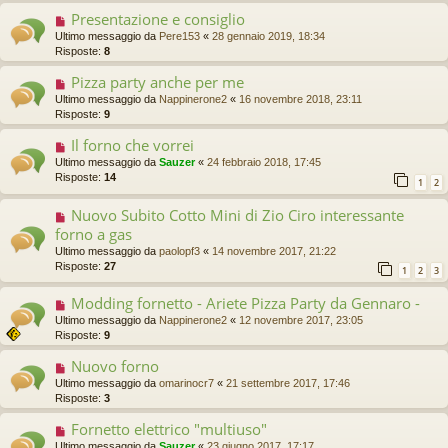
Presentazione e consiglio
Ultimo messaggio da
Pere153
«
28 gennaio 2019, 18:34
Risposte:
8
Pizza party anche per me
Ultimo messaggio da
Nappinerone2
«
16 novembre 2018, 23:11
Risposte:
9
Il forno che vorrei
Ultimo messaggio da
Sauzer
«
24 febbraio 2018, 17:45
Risposte:
14
1
2
Nuovo Subito Cotto Mini di Zio Ciro interessante
forno a gas
Ultimo messaggio da
paolopf3
«
14 novembre 2017, 21:22
Risposte:
27
1
2
3
Modding fornetto - Ariete Pizza Party da Gennaro -
Ultimo messaggio da
Nappinerone2
«
12 novembre 2017, 23:05
Risposte:
9
Nuovo forno
Ultimo messaggio da
omarinocr7
«
21 settembre 2017, 17:46
Risposte:
3
Fornetto elettrico "multiuso"
Ultimo messaggio da
Sauzer
«
23 giugno 2017, 17:17