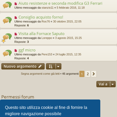
Aiuto resistenze e seconda modifica G3 Ferrari
Ultimo messaggio da
stanzio11
«
5 febbraio 2016, 11:18
Consiglio acquisto forno!
Ultimo messaggio da
Ros76
«
30 ottobre 2015, 22:05
Risposte:
6
Visita alla Fornace Saputo
Ultimo messaggio da
Loreppo
«
3 agosto 2015, 15:25
Risposte:
3
ggf micro
Ultimo messaggio da
Pere153
«
24 luglio 2015, 12:35
Risposte:
4
Nuovo argomento
2
1
Prossimo
Segna argomenti come già letti
• 46 argomenti
Vai a
Permessi forum
Non puoi
aprire nuovi argomenti
Non puoi
rispondere negli argomenti
Questo sito utilizza cookie al fine di fornire la
Non puoi
modificare i tuoi messaggi
migliore navigazione possibile
Non puoi
cancellare i tuoi messaggi