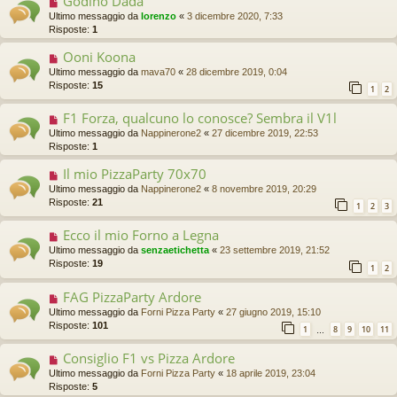
Godino Dada
Ultimo messaggio da
lorenzo
«
3 dicembre 2020, 7:33
Risposte:
1
Ooni Koona
Ultimo messaggio da
mava70
«
28 dicembre 2019, 0:04
Risposte:
15
1
2
F1 Forza, qualcuno lo conosce? Sembra il V1l
Ultimo messaggio da
Nappinerone2
«
27 dicembre 2019, 22:53
Risposte:
1
Il mio PizzaParty 70x70
Ultimo messaggio da
Nappinerone2
«
8 novembre 2019, 20:29
Risposte:
21
1
2
3
Ecco il mio Forno a Legna
Ultimo messaggio da
senzaetichetta
«
23 settembre 2019, 21:52
Risposte:
19
1
2
FAG PizzaParty Ardore
Ultimo messaggio da
Forni Pizza Party
«
27 giugno 2019, 15:10
Risposte:
101
1
8
9
10
11
…
Consiglio F1 vs Pizza Ardore
Ultimo messaggio da
Forni Pizza Party
«
18 aprile 2019, 23:04
Risposte:
5