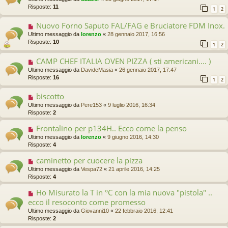
Risposte:
11
1
2
Nuovo Forno Saputo FAL/FAG e Bruciatore FDM Inox.
Ultimo messaggio da
lorenzo
«
28 gennaio 2017, 16:56
Risposte:
10
1
2
CAMP CHEF ITALIA OVEN PIZZA ( sti americani.... )
Ultimo messaggio da
DavideMasia
«
26 gennaio 2017, 17:47
Risposte:
16
1
2
biscotto
Ultimo messaggio da
Pere153
«
9 luglio 2016, 16:34
Risposte:
2
Frontalino per p134H.. Ecco come la penso
Ultimo messaggio da
lorenzo
«
9 giugno 2016, 14:30
Risposte:
4
caminetto per cuocere la pizza
Ultimo messaggio da
Vespa72
«
21 aprile 2016, 14:25
Risposte:
4
Ho Misurato la T in °C con la mia nuova "pistola" ..
ecco il resoconto come promesso
Ultimo messaggio da
Giovanni10
«
22 febbraio 2016, 12:41
Risposte:
2