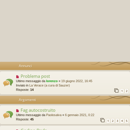
Annunci
Problema post
Ultimo messaggio da
lorenzo
«
19 giugno 2022, 16:45
Inviato in
La Verace (a cura di Sauzer)
Risposte:
14
1
2
Argomenti
Fag autocostruito
Ultimo messaggio da
Paolosalva
«
6 gennaio 2021, 0:22
Risposte:
45
1
2
3
4
5