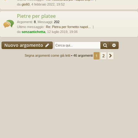
da
gio60
, 4 febbraio 2022, 19:52
Pietre per platee
Argomenti
:
8
,
Messaggi
:
202
Ultimo messaggio:
Re: Pietra per fornetto napol…
da
senzaetichetta
, 12 luglio 2019, 19:06
Cerca
Ricerca a
Nuovo argomento
2
1
Prossimo
Segna argomenti come già letti
• 46 argomenti