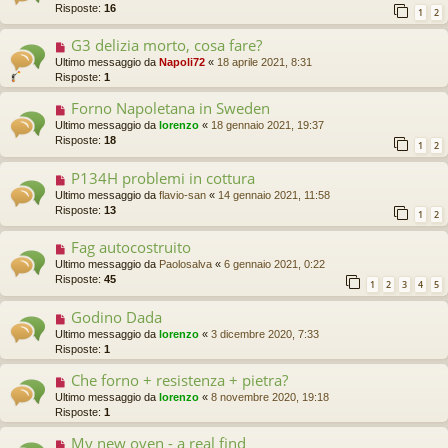
Risposte:
16
1
2
G3 delizia morto, cosa fare?
Ultimo messaggio da
Napoli72
«
18 aprile 2021, 8:31
Risposte:
1
Forno Napoletana in Sweden
Ultimo messaggio da
lorenzo
«
18 gennaio 2021, 19:37
Risposte:
18
1
2
P134H problemi in cottura
Ultimo messaggio da
flavio-san
«
14 gennaio 2021, 11:58
Risposte:
13
1
2
Fag autocostruito
Ultimo messaggio da
Paolosalva
«
6 gennaio 2021, 0:22
Risposte:
45
1
2
3
4
5
Godino Dada
Ultimo messaggio da
lorenzo
«
3 dicembre 2020, 7:33
Risposte:
1
Che forno + resistenza + pietra?
Ultimo messaggio da
lorenzo
«
8 novembre 2020, 19:18
Risposte:
1
My new oven - a real find