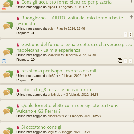
Consigli acquisto forno elettrico per pizzeria
Ultimo messaggio da
cipali
«
17 agosto 2019, 12:14
Buongiorno.....AIUTO! Volta del mio forno a botte
lesionata
Ultimo messaggio da
sub
«
7 aprile 2016, 21:46
Risposte:
11
1
2
Gestione del forno a legna e cottura della verace pizza
napoletana - La mia esperienza
Ultimo messaggio da
Marcello
«
8 febbraio 2022, 14:30
Risposte:
10
1
2
resistenza per Napoli express e simili
Ultimo messaggio da
gio60
«
4 febbraio 2022, 19:52
Risposte:
2
Info cielo g3 ferrari e nuovo forno
Ultimo messaggio da
snip3rpizz
«
3 febbraio 2022, 14:58
Quale fornetto elettrico mi consigliate tra Ikohs
Vulcano e G3 Ferrari?
Ultimo messaggio da
alicecam89
«
31 maggio 2021, 18:58
Si accettano consigli
Ultimo messaggio da
Migli
«
25 maggio 2021, 13:27