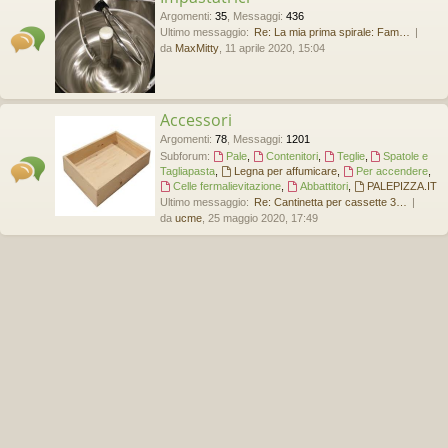
Argomenti
:
35
,
Messaggi
:
436
Ultimo messaggio:
Re: La mia prima spirale: Fam…
da
MaxMitty
, 11 aprile 2020, 15:04
Accessori
Argomenti
:
78
,
Messaggi
:
1201
Subforum:
Pale
,
Contenitori
,
Teglie
,
Spatole e
Tagliapasta
,
Legna per affumicare
,
Per accendere
,
Celle fermalievitazione
,
Abbattitori
,
PALEPIZZA.IT
Ultimo messaggio:
Re: Cantinetta per cassette 3…
da
ucme
, 25 maggio 2020, 17:49