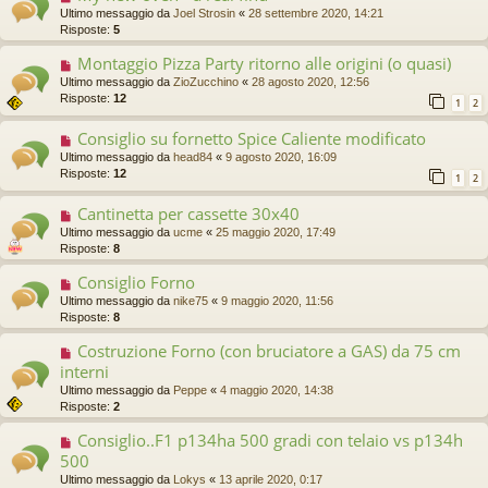
Ultimo messaggio da
Joel Strosin
«
28 settembre 2020, 14:21
Risposte:
5
Montaggio Pizza Party ritorno alle origini (o quasi)
Ultimo messaggio da
ZioZucchino
«
28 agosto 2020, 12:56
Risposte:
12
1
2
Consiglio su fornetto Spice Caliente modificato
Ultimo messaggio da
head84
«
9 agosto 2020, 16:09
Risposte:
12
1
2
Cantinetta per cassette 30x40
Ultimo messaggio da
ucme
«
25 maggio 2020, 17:49
Risposte:
8
Consiglio Forno
Ultimo messaggio da
nike75
«
9 maggio 2020, 11:56
Risposte:
8
Costruzione Forno (con bruciatore a GAS) da 75 cm
interni
Ultimo messaggio da
Peppe
«
4 maggio 2020, 14:38
Risposte:
2
Consiglio..F1 p134ha 500 gradi con telaio vs p134h
500
Ultimo messaggio da
Lokys
«
13 aprile 2020, 0:17