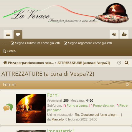
oll
or
og
sc
...
Segna i subforum come già letti
Segna argomenti come già letti
Cerca
eg
u
in
riv
a
m
iti
C
Pizza per passione enon solo...
ATTREZZATURE (a cura di Vespa72)
e
m
ATTREZZATURE (a cura di Vespa72)
r
en
c
Forum
ti
a
Forni
R
Argomenti
:
286
,
Messaggi
:
4460
ap
Subforum:
Forno a Legna
,
Forno elettrico
,
Pietre
per platee
idi
Ultimo messaggio:
Re: Gestione del forno a legn…
da
Marcello
, 8 febbraio 2022, 14:30
Impastatrici