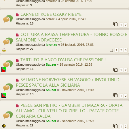
Ultimo messaggio da
emalimo
«
23 ottobre 2016, 17:29
Risposte:
3
CARNE DI KOBE OZAKY RIBEYE
Ultimo messaggio da
petrox
«
4 aprile 2016, 19:49
Risposte:
16
1
2
COTTURA A BASSA TEMPERATURA - TONNO ROSSO E
SALMONE NORVEGESE
Ultimo messaggio da
lorenzo
«
16 febbraio 2016, 17:03
Risposte:
27
1
2
3
TARTUFO BIANCO D'ALBA CHE PASSIONE !
Ultimo messaggio da
Sauzer
«
18 gennaio 2016, 12:28
Risposte:
16
1
2
SALMONE NORVEGESE SELVAGGIO / INVOLTINI DI
PESCE SPATOLA ALLA SICILIANA
Ultimo messaggio da
Sauzer
«
9 novembre 2015, 17:40
Risposte:
10
1
2
PESCE SAN PIETRO - GAMBERI DI MAZARA - ORATA
ALL'AMO - CULATELLO DI ZIBELLO - PATATE COTTE
CON ARIA CALDA
Ultimo messaggio da
Sauzer
«
2 settembre 2015, 13:59
Risposte:
11
1
2