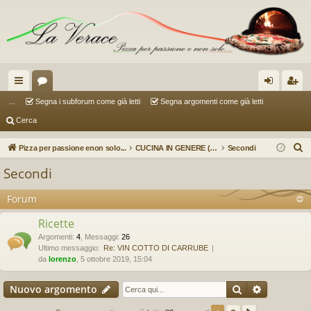
oll
or
og
sc
...
Segna i subforum come già letti
Segna argomenti come già letti
Cerca
eg
u
in
riv
a
m
iti
C
Pizza per passione enon solo...
CUCINA IN GENERE (a cura di Sauzer)
Secondi
e
m
Secondi
r
en
c
Forum
ti
a
Ricette
R
Argomenti
:
4
,
Messaggi
:
26
ap
Ultimo messaggio:
Re: VIN COTTO DI CARRUBE
da
lorenzo
, 5 ottobre 2019, 15:04
idi
Cerca
Ricerca a
Nuovo argomento