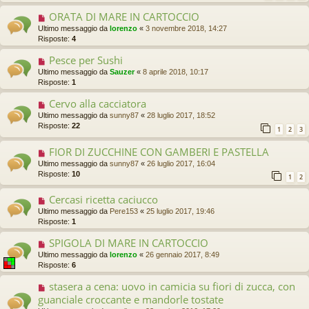
ORATA DI MARE IN CARTOCCIO
Ultimo messaggio da
lorenzo
«
3 novembre 2018, 14:27
Risposte:
4
Pesce per Sushi
Ultimo messaggio da
Sauzer
«
8 aprile 2018, 10:17
Risposte:
1
Cervo alla cacciatora
Ultimo messaggio da
sunny87
«
28 luglio 2017, 18:52
Risposte:
22
1
2
3
FIOR DI ZUCCHINE CON GAMBERI E PASTELLA
Ultimo messaggio da
sunny87
«
26 luglio 2017, 16:04
Risposte:
10
1
2
Cercasi ricetta caciucco
Ultimo messaggio da
Pere153
«
25 luglio 2017, 19:46
Risposte:
1
SPIGOLA DI MARE IN CARTOCCIO
Ultimo messaggio da
lorenzo
«
26 gennaio 2017, 8:49
Risposte:
6
stasera a cena: uovo in camicia su fiori di zucca, con
guanciale croccante e mandorle tostate