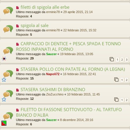
filetti di spigola alle erbe
Ultimo messaggio da
erminio78
«
29 aprile 2015, 21:14
Risposte:
4
spigola al sale
Ultimo messaggio da
erminio78
«
22 febbraio 2015, 15:32
Risposte:
5
CARPACCIO DI DENTICE + PESCA SPADA E TONNO
ROSSO INPANATI AL FORNO
Ultimo messaggio da
Sauzer
«
19 febbraio 2015, 13:05
Risposte:
29
1
2
3
STASERA POLLO CON PATATE AL FORNO (A LEGNA)
Ultimo messaggio da
Napoli72
«
16 febbraio 2015, 22:41
Risposte:
15
1
2
STASERA SASHIMI DI BRANZINO
Ultimo messaggio da
ZioZucchino
«
10 febbraio 2015, 11:45
Risposte:
12
1
2
FILETTO DI FASSONE SOTTOVUOTO - AL TARTUFO
BIANCO D'ALBA
Ultimo messaggio da
Sauzer
«
8 dicembre 2014, 20:16
Risposte:
6