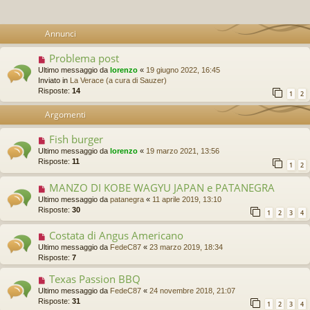
Annunci
Problema post
Ultimo messaggio da
lorenzo
«
19 giugno 2022, 16:45
Inviato in
La Verace (a cura di Sauzer)
Risposte:
14
1
2
Argomenti
Fish burger
Ultimo messaggio da
lorenzo
«
19 marzo 2021, 13:56
Risposte:
11
1
2
MANZO DI KOBE WAGYU JAPAN e PATANEGRA
Ultimo messaggio da
patanegra
«
11 aprile 2019, 13:10
Risposte:
30
1
2
3
4
Costata di Angus Americano
Ultimo messaggio da
FedeC87
«
23 marzo 2019, 18:34
Risposte:
7
Texas Passion BBQ
Ultimo messaggio da
FedeC87
«
24 novembre 2018, 21:07
Risposte:
31
1
2
3
4