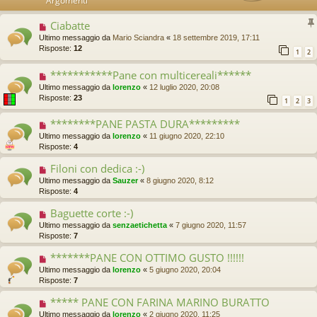
Argomenti
Ciabatte
Ultimo messaggio da
Mario Sciandra
«
18 settembre 2019, 17:11
Risposte:
12
1
2
***********Pane con multicereali******
Ultimo messaggio da
lorenzo
«
12 luglio 2020, 20:08
Risposte:
23
1
2
3
********PANE PASTA DURA*********
Ultimo messaggio da
lorenzo
«
11 giugno 2020, 22:10
Risposte:
4
Filoni con dedica :-)
Ultimo messaggio da
Sauzer
«
8 giugno 2020, 8:12
Risposte:
4
Baguette corte :-)
Ultimo messaggio da
senzaetichetta
«
7 giugno 2020, 11:57
Risposte:
7
*******PANE CON OTTIMO GUSTO !!!!!!
Ultimo messaggio da
lorenzo
«
5 giugno 2020, 20:04
Risposte:
7
***** PANE CON FARINA MARINO BURATTO
Ultimo messaggio da
lorenzo
«
2 giugno 2020, 11:25