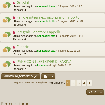
Grissini
Ultimo messaggio da
senzaetichetta
«
25 agosto 2019, 16:34
Risposte:
4
Farro e integrale... incontrano il riporto...
Ultimo messaggio da
senzaetichetta
«
11 agosto 2019, 21:01
Risposte:
6
Integrale Senatore Cappelli
Ultimo messaggio da
senzaetichetta
«
10 agosto 2019, 14:01
Risposte:
6
Filoncini
Ultimo messaggio da
senzaetichetta
«
8 luglio 2019, 21:28
Risposte:
2
PANE CON I LEFT OVER DI FARINA
Ultimo messaggio da
lorenzo
«
4 luglio 2019, 12:28
Risposte:
7
Nuovo argomento
2
3
4
1
Prossi
Segna argomenti come già letti
• 93 argomenti
Vai a
Permessi forum