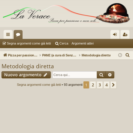
oll
or
og
sc
Segna argomenti come già letti
Cerca
Argomenti attivi
eg
u
in
riv
C
Pizza per passione enon solo...
PANE (a cura di Senzaetichetta e Lorenzo)
Metodologia diretta
a
m
iti
e
Metodologia diretta
r
m
Cerca
Ricerca a
Nuovo argomento
c
en
a
2
3
4
1
Prossi
Segna argomenti come già letti
• 93 argomenti
ti
R
ap
idi