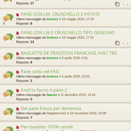
Risposte:
17
1
2
PANE CON LM ,CRUSCHELLO E PATATE
Ultimo messaggio da
lorenzo
«
18 maggio 2020, 17:33
Risposte:
6
PANE CON LM E CRUSCHELLO TIPO GENZANO
Ultimo messaggio da
lorenzo
«
18 maggio 2020, 17:31
Risposte:
13
1
2
BAGUETTE DE TRADITION FRANCAISE AVEC T80
Ultimo messaggio da
lorenzo
«
8 aprile 2020, 9:31
Risposte:
8
Pane cotto nel FAG
Ultimo messaggio da
lorenzo
«
6 aprile 2020, 15:02
Risposte:
2
Anch'io faccio il pane ;)
Ultimo messaggio da
Sauzer
«
11 dicembre 2019, 14:44
Risposte:
5
Del pane fresco per domenica
Ultimo messaggio da
Nappinerone2
«
18 novembre 2019, 20:08
Risposte:
7
Pan bauletto 100% cereali