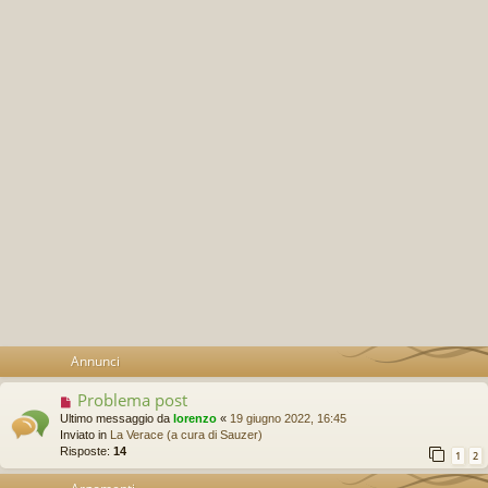
Annunci
Problema post
Ultimo messaggio da
lorenzo
«
19 giugno 2022, 16:45
Inviato in
La Verace (a cura di Sauzer)
Risposte:
14
1
2