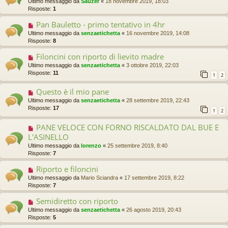
Ultimo messaggio da
Sauzer
«
18 novembre 2019, 18:03
Risposte:
1
Pan Bauletto - primo tentativo in 4hr
Ultimo messaggio da
senzaetichetta
«
16 novembre 2019, 14:08
Risposte:
8
Filoncini con riporto di lievito madre
Ultimo messaggio da
senzaetichetta
«
3 ottobre 2019, 22:03
Risposte:
11
1
2
Questo è il mio pane
Ultimo messaggio da
senzaetichetta
«
28 settembre 2019, 22:43
Risposte:
17
1
2
PANE VELOCE CON FORNO RISCALDATO DAL BUE E
L'ASINELLO
Ultimo messaggio da
lorenzo
«
25 settembre 2019, 8:40
Risposte:
7
Riporto e filoncini
Ultimo messaggio da
Mario Sciandra
«
17 settembre 2019, 8:22
Risposte:
7
Semidiretto con riporto
Ultimo messaggio da
senzaetichetta
«
26 agosto 2019, 20:43
Risposte:
5