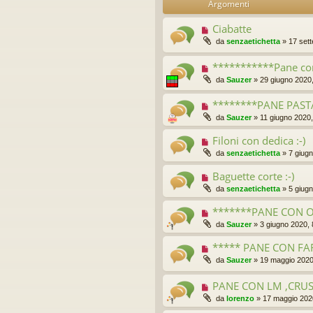
Argomenti
idi
Ciabatte
da
senzaetichetta
»
17 set
***********Pane con
da
Sauzer
»
29 giugno 2020
********PANE PAST
da
Sauzer
»
11 giugno 2020,
Filoni con dedica :-)
da
senzaetichetta
»
7 giug
Baguette corte :-)
da
senzaetichetta
»
5 giug
*******PANE CON OT
da
Sauzer
»
3 giugno 2020, 
***** PANE CON F
da
Sauzer
»
19 maggio 2020
PANE CON LM ,CRUS
da
lorenzo
»
17 maggio 202