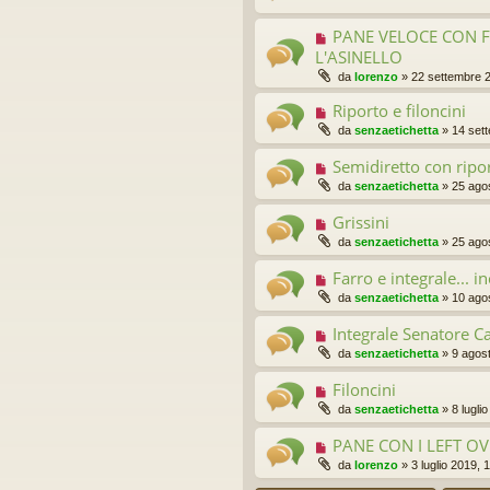
PANE VELOCE CON 
L'ASINELLO
da
lorenzo
»
22 settembre 
Riporto e filoncini
da
senzaetichetta
»
14 set
Semidiretto con ripo
da
senzaetichetta
»
25 ago
Grissini
da
senzaetichetta
»
25 ago
Farro e integrale... in
da
senzaetichetta
»
10 ago
Integrale Senatore Ca
da
senzaetichetta
»
9 agos
Filoncini
da
senzaetichetta
»
8 lugli
PANE CON I LEFT OV
da
lorenzo
»
3 luglio 2019, 