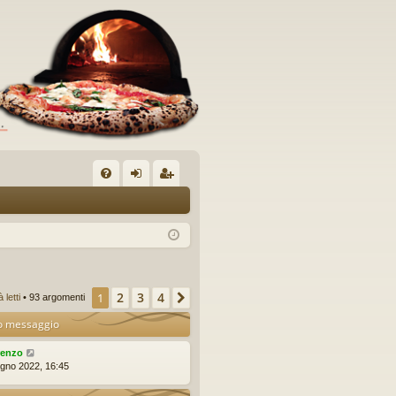
C
FA
og
sc
Q
in
riv
iti
2
3
4
1
Prossimo
letti
• 93 argomenti
o messaggio
renzo
ugno 2022, 16:45