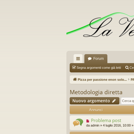
Forum
oll
Segna argomenti come già letti
Ce
eg
Pizza per passione enon solo...
PA
a
Metodologia diretta
m
Nuovo argomento
en
Annunci
ti
Problema post
R
da
admin
»
4 luglio 2016, 10:00
»
ap