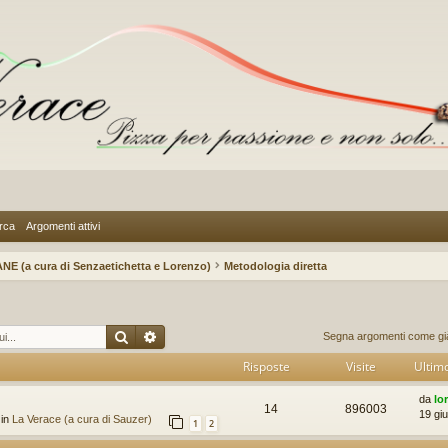
rca
Argomenti attivi
NE (a cura di Senzaetichetta e Lorenzo)
Metodologia diretta
Cerca
Ricerca avanzata
Segna argomenti come già 
Risposte
Visite
Ultim
da
lo
14
896003
19 gi
 in
La Verace (a cura di Sauzer)
1
2