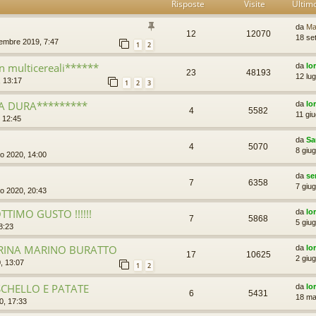
Risposte
Visite
Ultim
da
Ma
12
12070
18 se
tembre 2019, 7:47
1
2
 multicereali******
da
lo
23
48193
12 lug
, 13:17
1
2
3
A DURA*********
da
lo
4
5582
11 gi
 12:45
da
Sa
4
5070
8 giu
no 2020, 14:00
da
se
7
6358
7 giu
no 2020, 20:43
TIMO GUSTO !!!!!!
da
lo
7
5868
5 giu
8:23
ARINA MARINO BURATTO
da
lo
17
10625
2 giu
, 13:07
1
2
CHELLO E PATATE
da
lo
6
5431
18 ma
0, 17:33