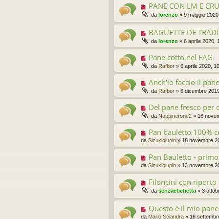
PANE CON LM E CR
da
lorenzo
»
9 maggio 2020
BAGUETTE DE TRADI
da
lorenzo
»
6 aprile 2020, 
Pane cotto nel FAG
da
Rafbor
»
6 aprile 2020, 1
Anch'io faccio il pane
da
Rafbor
»
6 dicembre 2019
Del pane fresco per
da
Nappinerone2
»
16 novem
Pan bauletto 100% ce
da
Sizukiolupin
»
18 novembre 20
Pan Bauletto - primo 
da
Sizukiolupin
»
13 novembre 20
Filoncini con riporto
da
senzaetichetta
»
3 ottob
Questo è il mio pane
da
Mario Sciandra
»
18 settembr