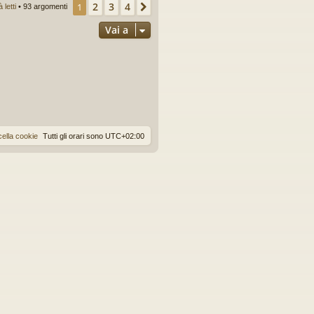
2
3
4
1
Prossimo
letti
• 93 argomenti
Vai a
ella cookie
Tutti gli orari sono
UTC+02:00