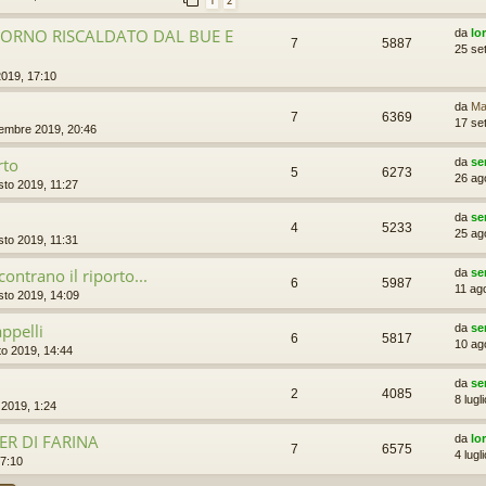
1
2
FORNO RISCALDATO DAL BUE E
da
lo
7
5887
25 se
2019, 17:10
da
Ma
7
6369
17 se
tembre 2019, 20:46
rto
da
se
5
6273
26 ag
sto 2019, 11:27
da
se
4
5233
25 ag
sto 2019, 11:31
contrano il riporto...
da
se
6
5987
11 ag
sto 2019, 14:09
ppelli
da
se
6
5817
10 ag
to 2019, 14:44
da
se
2
4085
8 lugl
o 2019, 1:24
ER DI FARINA
da
lo
7
6575
4 lugl
17:10