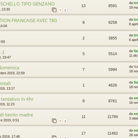
USCHELLO TIPO GENZANO
da
lo
13
8591
18 ma
, 13:30
1
2
TION FRANCAISE AVEC T80
da
lo
8
6258
8 apri
16:04
da
lo
2
3855
6 apri
0:50
 ;)
da
Sa
5
5514
11 di
, 19:47
 domenica
da
Na
7
5994
18 no
bre 2019, 22:59
reali
da
Sa
1
4626
18 no
19, 13:17
tentativo in 4hr
da
se
8
8761
16 no
19, 11:23
 di lievito madre
da
se
11
11784
3 ott
re 2019, 0:51
1
2
da
se
17
11462
28 se
e 2019, 17:48