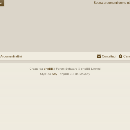
Segna argomenti come già 
gomenti attivi
Contattaci
Canc
Creato da
phpBB
® Forum Software © phpBB Limited
Style da
Arty
- phpBB 3.3 da MrGaby