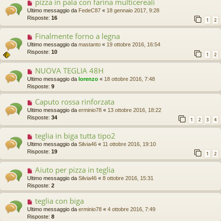
pizza in pala con farina multicereali
Ultimo messaggio da
FedeC87
«
18 gennaio 2017, 9:28
Risposte:
16
1
2
Finalmente forno a legna
Ultimo messaggio da
mastanto
«
19 ottobre 2016, 16:54
Risposte:
10
1
2
NUOVA TEGLIA 48H
Ultimo messaggio da
lorenzo
«
18 ottobre 2016, 7:48
Risposte:
9
Caputo rossa rinforzata
Ultimo messaggio da
erminio78
«
13 ottobre 2016, 18:22
Risposte:
34
1
2
3
4
teglia in biga tutta tipo2
Ultimo messaggio da
Silvia46
«
11 ottobre 2016, 19:10
Risposte:
19
1
2
Aiuto per pizza in teglia
Ultimo messaggio da
Silvia46
«
8 ottobre 2016, 15:31
Risposte:
2
teglia con biga
Ultimo messaggio da
erminio78
«
4 ottobre 2016, 7:49
Risposte:
8