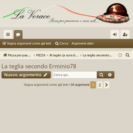
oll
or
og
sc
Segna argomenti come già letti
Cerca
Argomenti attivi
eg
u
in
riv
C
Pizza per passione enon solo...
PIZZA
Al taglio (a cura di Issietto)
La teglia secondo Erminio78
a
m
iti
e
La teglia secondo Erminio78
r
m
Cerca
Ricerca a
Nuovo argomento
c
en
a
2
1
Prossimo
Segna argomenti come già letti
• 34 argomenti
ti
R
ap
idi