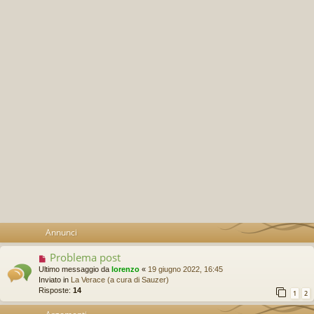
Annunci
Problema post
Ultimo messaggio da
lorenzo
«
19 giugno 2022, 16:45
Inviato in
La Verace (a cura di Sauzer)
Risposte:
14
1
2