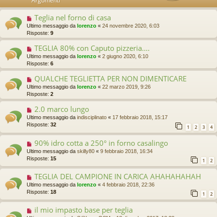
Argomenti
Teglia nel forno di casa
Ultimo messaggio da
lorenzo
«
24 novembre 2020, 6:03
Risposte:
9
TEGLIA 80% con Caputo pizzeria....
Ultimo messaggio da
lorenzo
«
2 giugno 2020, 6:10
Risposte:
6
QUALCHE TEGLIETTA PER NON DIMENTICARE
Ultimo messaggio da
lorenzo
«
22 marzo 2019, 9:26
Risposte:
2
2.0 marco lungo
Ultimo messaggio da
indisciplinato
«
17 febbraio 2018, 15:17
Risposte:
32
1
2
3
4
90% idro cotta a 250° in forno casalingo
Ultimo messaggio da
skilly80
«
9 febbraio 2018, 16:34
Risposte:
15
1
2
TEGLIA DEL CAMPIONE IN CARICA AHAHAHAHAH
Ultimo messaggio da
lorenzo
«
4 febbraio 2018, 22:36
Risposte:
18
1
2
il mio impasto base per teglia