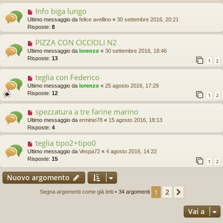
Info biga lungo
Ultimo messaggio da
felice avellino
«
30 settembre 2016, 20:21
Risposte:
8
PIZZA CON CICCIOLI N2
Ultimo messaggio da
lorenzo
«
30 settembre 2016, 18:46
Risposte:
13
1
2
teglia con Federico
Ultimo messaggio da
lorenzo
«
25 agosto 2016, 17:29
Risposte:
12
1
2
spezzatura a tre farine marino
Ultimo messaggio da
erminio78
«
15 agosto 2016, 18:13
Risposte:
4
teglia tipo2+tipo0
Ultimo messaggio da
Vespa72
«
4 agosto 2016, 14:22
Risposte:
15
1
2
Nuovo argomento
2
1
Prossimo
Segna argomenti come già letti
• 34 argomenti
Vai a