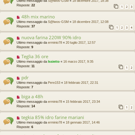
Ultimo messaggio da
S@lwos-GSM
«
18 dicembre 2017, 18:38
Risposte:
22
1
2
3
48h mix marino
Ultimo messaggio da
S@lwos-GSM
«
18 dicembre 2017, 12:08
Risposte:
37
1
2
3
4
nuova farina 220W 90% idro
Ultimo messaggio da
erminio78
«
20 luglio 2017, 12:57
Risposte:
9
Teglia 36 ore
Ultimo messaggio da
Issietto
«
16 marzo 2017, 9:35
Risposte:
11
1
2
pdr
Ultimo messaggio da
Pere153
«
18 febbraio 2017, 22:31
Risposte:
7
biga a 48h
Ultimo messaggio da
erminio78
«
15 febbraio 2017, 23:34
Risposte:
14
1
2
tegkia 85% idro farine mariani
Ultimo messaggio da
erminio78
«
18 gennaio 2017, 14:46
Risposte:
6