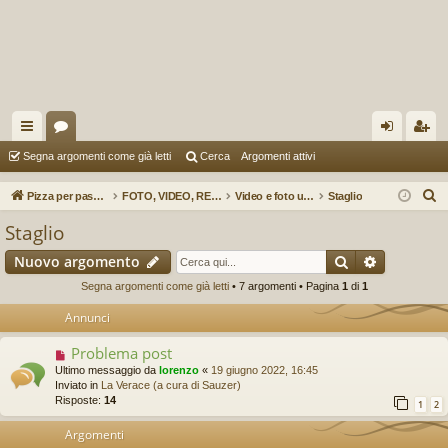
oll
or
og
sc
Segna argomenti come già letti
Cerca
Argomenti attivi
eg
u
in
riv
C
Pizza per passione enon solo...
FOTO, VIDEO, REPORTAGES E RECENSIONI (a cura di Pere153)
Video e foto utili (selezione a cura di Pere153)
Staglio
a
m
iti
e
Staglio
r
m
Cerca
Ricerca a
Nuovo argomento
c
en
a
Segna argomenti come già letti
• 7 argomenti • Pagina
1
di
1
ti
Annunci
R
Problema post
ap
Ultimo messaggio da
lorenzo
«
19 giugno 2022, 16:45
Inviato in
La Verace (a cura di Sauzer)
idi
Risposte:
14
1
2
Argomenti