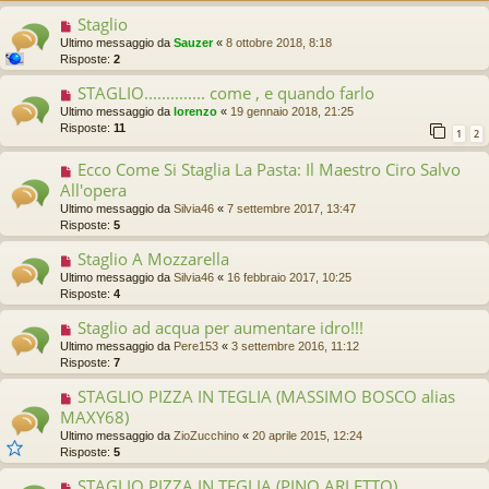
Staglio
Ultimo messaggio da
Sauzer
«
8 ottobre 2018, 8:18
Risposte:
2
STAGLIO.............. come , e quando farlo
Ultimo messaggio da
lorenzo
«
19 gennaio 2018, 21:25
Risposte:
11
1
2
Ecco Come Si Staglia La Pasta: Il Maestro Ciro Salvo
All'opera
Ultimo messaggio da
Silvia46
«
7 settembre 2017, 13:47
Risposte:
5
Staglio A Mozzarella
Ultimo messaggio da
Silvia46
«
16 febbraio 2017, 10:25
Risposte:
4
Staglio ad acqua per aumentare idro!!!
Ultimo messaggio da
Pere153
«
3 settembre 2016, 11:12
Risposte:
7
STAGLIO PIZZA IN TEGLIA (MASSIMO BOSCO alias
MAXY68)
Ultimo messaggio da
ZioZucchino
«
20 aprile 2015, 12:24
Risposte:
5
STAGLIO PIZZA IN TEGLIA (PINO ARLETTO)