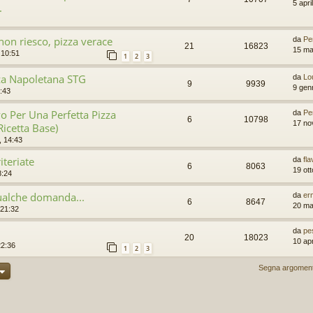
5 apri
.
non riesco, pizza verace
da
Pe
21
16823
15 ma
 10:51
1
2
3
za Napoletana STG
da
Lo
9
9939
9 gen
:43
lvo Per Una Perfetta Pizza
da
Pe
6
10798
17 no
icetta Base)
 14:43
iteriate
da
fl
6
8063
19 ot
8:24
ualche domanda...
da
er
6
8647
20 ma
 21:32
da
pe
20
18023
10 apr
22:36
1
2
3
Segna argomenti