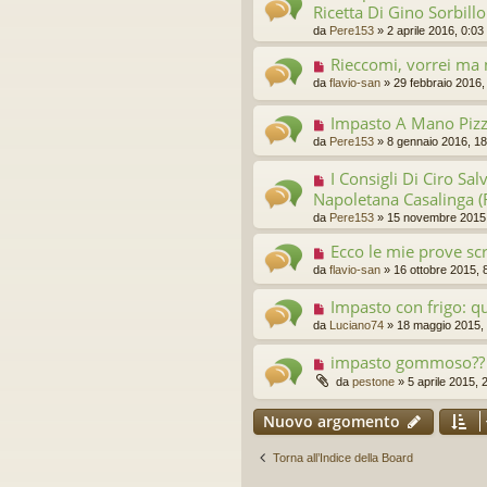
Ricetta Di Gino Sorbillo
da
Pere153
»
2 aprile 2016, 0:03
Rieccomi, vorrei ma 
da
flavio-san
»
29 febbraio 2016,
Impasto A Mano Piz
da
Pere153
»
8 gennaio 2016, 18
I Consigli Di Ciro Sa
Napoletana Casalinga (R
da
Pere153
»
15 novembre 2015,
Ecco le mie prove scr
da
flavio-san
»
16 ottobre 2015, 
Impasto con frigo: q
da
Luciano74
»
18 maggio 2015,
impasto gommoso??
da
pestone
»
5 aprile 2015, 
Nuovo argomento
Torna all’Indice della Board