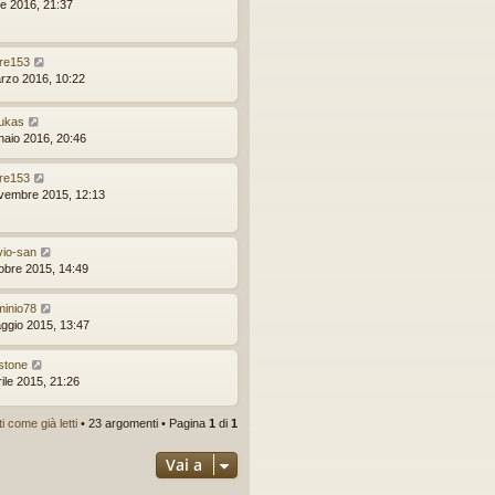
le 2016, 21:37
re153
rzo 2016, 10:22
ukas
naio 2016, 20:46
re153
vembre 2015, 12:13
avio-san
tobre 2015, 14:49
minio78
ggio 2015, 13:47
stone
ile 2015, 21:26
 come già letti
• 23 argomenti • Pagina
1
di
1
Vai a