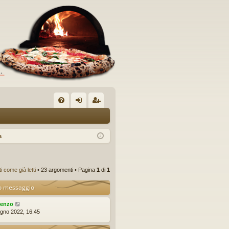
C
FA
og
sc
Q
in
riv
a
iti
 come già letti
• 23 argomenti • Pagina
1
di
1
o messaggio
renzo
ugno 2022, 16:45