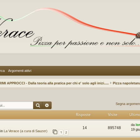
rca
Argomenti attivi
IMI APPROCCI - Dalla teoria alla pratica per chi e' solo agli inizi.....
Pizza napoletan
Cerca
Ricerca avanzata
Segna argomenti
Risposte
Visite
Ultim
da
lo
14
895748
19 gi
 in
La Verace (a cura di Sauzer)
1
2