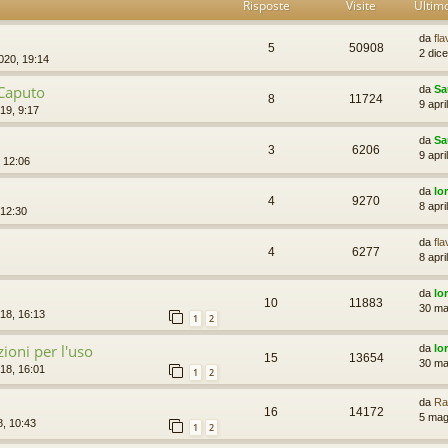
Risposte
Visite
Ultim
da
fl
5
50908
2 dic
020, 19:14
 Caputo
da
Sa
8
11724
9 apri
19, 9:17
da
Sa
3
6206
9 apri
, 12:06
da
lo
4
9270
8 apri
 12:30
da
fl
4
6277
8 apri
da
lo
10
11883
30 ma
18, 16:13
1
2
zioni per l'uso
da
lo
15
13654
30 ma
18, 16:01
1
2
da
Ra
16
14172
5 mag
8, 10:43
1
2