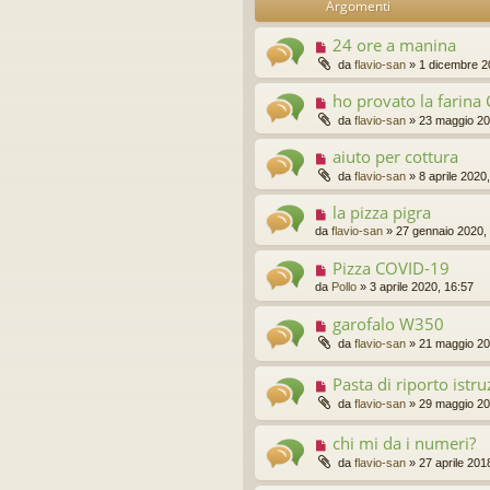
Argomenti
idi
24 ore a manina
da
flavio-san
»
1 dicembre 2
ho provato la farina
da
flavio-san
»
23 maggio 20
aiuto per cottura
da
flavio-san
»
8 aprile 2020
la pizza pigra
da
flavio-san
»
27 gennaio 2020,
Pizza COVID-19
da
Pollo
»
3 aprile 2020, 16:57
garofalo W350
da
flavio-san
»
21 maggio 20
Pasta di riporto istru
da
flavio-san
»
29 maggio 20
chi mi da i numeri?
da
flavio-san
»
27 aprile 201