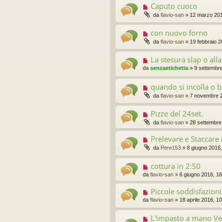
Caputo cuoco
da
flavio-san
»
12 marzo 201
con nuovo forno
da
flavio-san
»
19 febbraio 2
La stesura slap o al
da
senzaetichetta
»
9 settembr
quando si incolla o 
da
flavio-san
»
7 novembre 2
Pizze del 24set.
da
flavio-san
»
28 settembre
Prelevare e Staccare 
da
Pere153
»
8 giugno 2016,
cottura in 2:50
da
flavio-san
»
6 giugno 2016, 16
Piccole soddisfazioni,
da
flavio-san
»
18 aprile 2016, 1
L'impasto a mano Ve