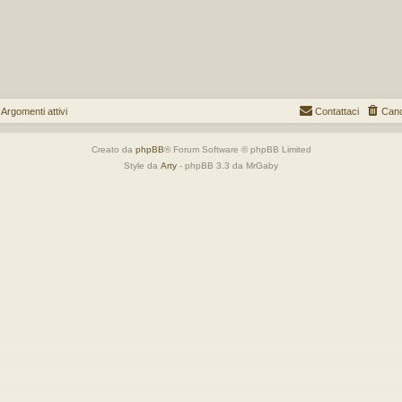
gomenti attivi
Contattaci
Canc
Creato da
phpBB
® Forum Software © phpBB Limited
Style da
Arty
- phpBB 3.3 da MrGaby