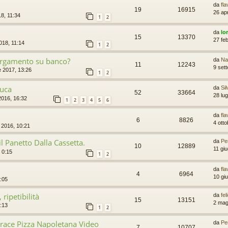
da
fl
19
16915
26 apr
8, 11:34
1
2
da
lo
15
13370
27 fe
018, 11:14
1
2
largamento su banco?
da
Na
11
12243
9 set
e 2017, 13:26
1
2
buca
da
Sil
52
33664
28 lug
016, 16:32
1
2
3
4
5
6
da
fl
6
8826
4 ott
 2016, 10:21
il Panetto Dalla Cassetta.
da
Pe
10
12889
11 gi
 0:15
1
2
da
fl
4
6964
10 gi
:05
 ripetibilità
da
fel
15
13151
2 mag
0:13
1
2
race Pizza Napoletana Video
da
Pe
7
10707