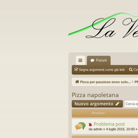
Forum
oll
Segna argomenti come già letti
Ce
eg
Pizza per passione enon solo...
PR
a
Pizza napoletana
m
Nuovo argomento
en
Annunci
ti
Problema post
R
da
admin
»
4 luglio 2016, 10:00
»
ap