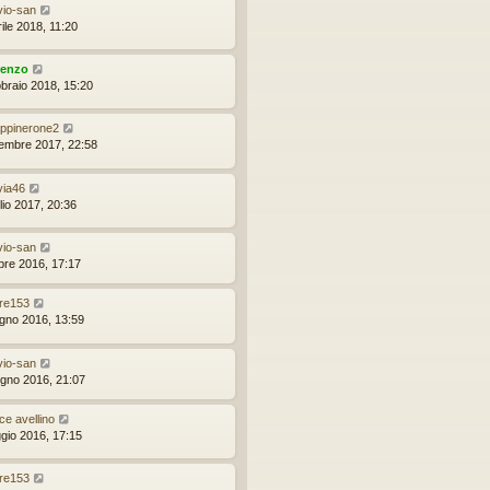
avio-san
ile 2018, 11:20
renzo
bbraio 2018, 15:20
ppinerone2
tembre 2017, 22:58
via46
lio 2017, 20:36
avio-san
obre 2016, 17:17
re153
ugno 2016, 13:59
avio-san
ugno 2016, 21:07
ice avellino
gio 2016, 17:15
re153