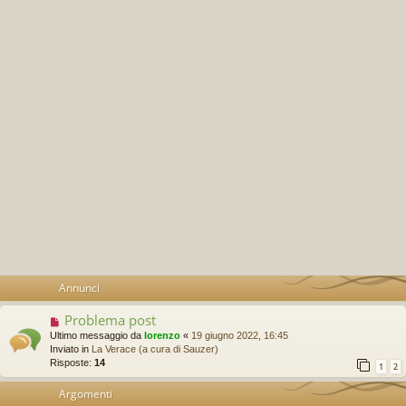
Annunci
Problema post
Ultimo messaggio da
lorenzo
«
19 giugno 2022, 16:45
Inviato in
La Verace (a cura di Sauzer)
Risposte:
14
1
2
Argomenti