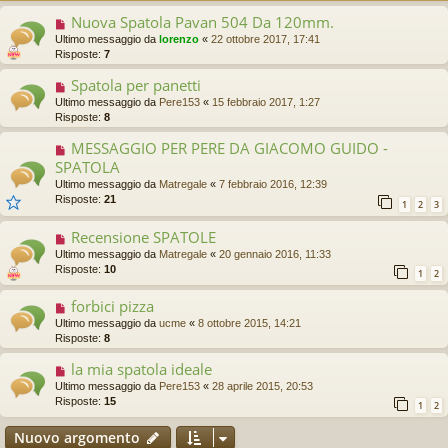
Nuova Spatola Pavan 504 Da 120mm.
Ultimo messaggio da
lorenzo
«
22 ottobre 2017, 17:41
Risposte:
7
Spatola per panetti
Ultimo messaggio da
Pere153
«
15 febbraio 2017, 1:27
Risposte:
8
MESSAGGIO PER PERE DA GIACOMO GUIDO -
SPATOLA
Ultimo messaggio da
Matregale
«
7 febbraio 2016, 12:39
Risposte:
21
1
2
3
Recensione SPATOLE
Ultimo messaggio da
Matregale
«
20 gennaio 2016, 11:33
Risposte:
10
1
2
forbici pizza
Ultimo messaggio da
ucme
«
8 ottobre 2015, 14:21
Risposte:
8
la mia spatola ideale
Ultimo messaggio da
Pere153
«
28 aprile 2015, 20:53
Risposte:
15
1
2
Nuovo argomento