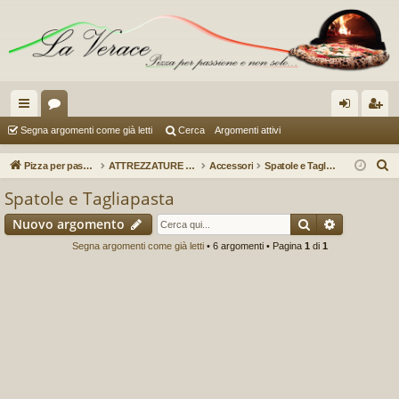
oll
or
og
sc
Segna argomenti come già letti
Cerca
Argomenti attivi
eg
u
in
riv
C
Pizza per passione enon solo...
ATTREZZATURE (a cura di Vespa72)
Accessori
Spatole e Tagliapasta
a
m
iti
e
Spatole e Tagliapasta
r
m
Cerca
Ricerca a
Nuovo argomento
c
en
a
Segna argomenti come già letti
• 6 argomenti • Pagina
1
di
1
ti
R
ap
idi