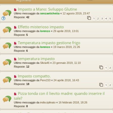
Argomenti
Impasto a Mano: Sviluppo Glutine
Ultimo messaggio da
senzaetichetta
«
12 agosto 2019, 23:47
Risposte:
42
1
2
3
4
5
Effetto misterioso impasto
Ultimo messaggio da
lorenzo
«
29 aprile 2019, 13:01
Risposte:
5
Temperatura impasto gestione frigo
Ultimo messaggio da
lorenzo
«
19 marzo 2019, 21:26
Risposte:
6
temperatura impasto
Ultimo messaggio da
Silvia46
«
23 gennaio 2019, 11:10
Risposte:
12
1
2
Impasto compatto.
Ultimo messaggio da
Pere153
«
24 aprile 2018, 16:43
Risposte:
18
1
2
Pizza tonda con il lievito madre: quando inserire il
sale?
Ultimo messaggio da
indisciplinato
«
16 febbraio 2018, 18:26
Risposte:
8