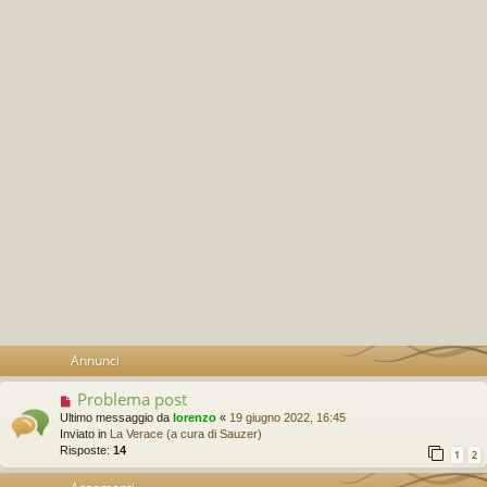
Annunci
Problema post
Ultimo messaggio da
lorenzo
«
19 giugno 2022, 16:45
Inviato in
La Verace (a cura di Sauzer)
Risposte:
14
1
2