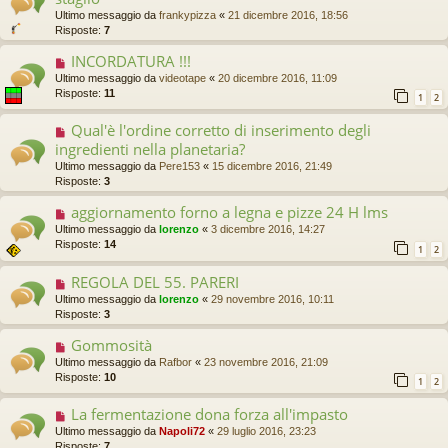
Ultimo messaggio da
frankypizza
«
21 dicembre 2016, 18:56
Risposte:
7
INCORDATURA !!!
Ultimo messaggio da
videotape
«
20 dicembre 2016, 11:09
Risposte:
11
1
2
Qual'è l'ordine corretto di inserimento degli
ingredienti nella planetaria?
Ultimo messaggio da
Pere153
«
15 dicembre 2016, 21:49
Risposte:
3
aggiornamento forno a legna e pizze 24 H lms
Ultimo messaggio da
lorenzo
«
3 dicembre 2016, 14:27
Risposte:
14
1
2
REGOLA DEL 55. PARERI
Ultimo messaggio da
lorenzo
«
29 novembre 2016, 10:11
Risposte:
3
Gommosità
Ultimo messaggio da
Rafbor
«
23 novembre 2016, 21:09
Risposte:
10
1
2
La fermentazione dona forza all'impasto
Ultimo messaggio da
Napoli72
«
29 luglio 2016, 23:23
Risposte:
7