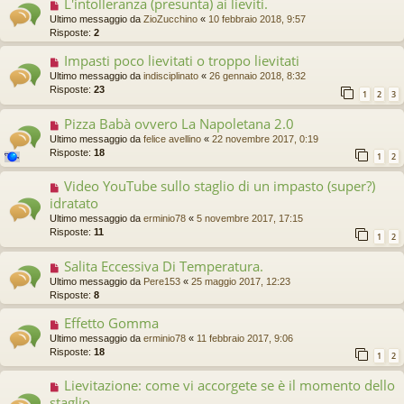
L'intolleranza (presunta) ai lieviti.
Ultimo messaggio da
ZioZucchino
«
10 febbraio 2018, 9:57
Risposte:
2
Impasti poco lievitati o troppo lievitati
Ultimo messaggio da
indisciplinato
«
26 gennaio 2018, 8:32
Risposte:
23
1
2
3
Pizza Babà ovvero La Napoletana 2.0
Ultimo messaggio da
felice avellino
«
22 novembre 2017, 0:19
Risposte:
18
1
2
Video YouTube sullo staglio di un impasto (super?)
idratato
Ultimo messaggio da
erminio78
«
5 novembre 2017, 17:15
Risposte:
11
1
2
Salita Eccessiva Di Temperatura.
Ultimo messaggio da
Pere153
«
25 maggio 2017, 12:23
Risposte:
8
Effetto Gomma
Ultimo messaggio da
erminio78
«
11 febbraio 2017, 9:06
Risposte:
18
1
2
Lievitazione: come vi accorgete se è il momento dello
staglio