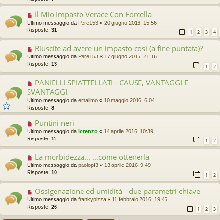
Il Mio Impasto Verace Con Forcella
Ultimo messaggio da
Pere153
«
20 giugno 2016, 15:56
Risposte:
31
1
2
3
4
Riuscite ad avere un impasto così (a fine puntata)?
Ultimo messaggio da
Pere153
«
17 giugno 2016, 21:16
Risposte:
13
1
2
PANIELLI SPIATTELLATI - CAUSE, VANTAGGI E
SVANTAGGI
Ultimo messaggio da
emalimo
«
10 maggio 2016, 6:04
Risposte:
8
Puntini neri
Ultimo messaggio da
lorenzo
«
14 aprile 2016, 10:39
Risposte:
11
1
2
La morbidezza... ...come ottenerla
Ultimo messaggio da
paolopf3
«
13 aprile 2016, 9:49
Risposte:
10
1
2
Ossigenazione ed umidità - due parametri chiave
Ultimo messaggio da
frankypizza
«
11 febbraio 2016, 19:46
Risposte:
26
1
2
3