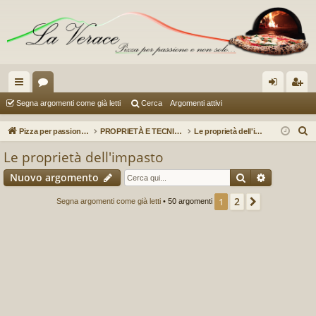
oll
or
og
sc
Segna argomenti come già letti
Cerca
Argomenti attivi
eg
u
in
riv
C
Pizza per passione enon solo...
PROPRIETÀ E TECNICHE D'IMPASTO
Le proprietà dell'impasto
a
m
iti
e
Le proprietà dell'impasto
r
m
Cerca
Ricerca a
Nuovo argomento
c
en
a
2
1
Prossimo
Segna argomenti come già letti
• 50 argomenti
ti
R
ap
idi