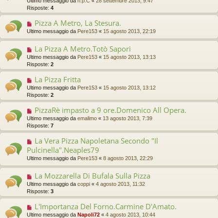
Ultimo messaggio da
n.p.C
«
28 settembre 2013, 9:47
Risposte:
4
Pizza A Metro, La Stesura.
Ultimo messaggio da
Pere153
«
15 agosto 2013, 22:19
La Pizza A Metro.Totò Sapori
Ultimo messaggio da
Pere153
«
15 agosto 2013, 13:13
Risposte:
2
La Pizza Fritta
Ultimo messaggio da
Pere153
«
15 agosto 2013, 13:12
Risposte:
2
PizzaRè impasto a 9 ore.Domenico All Opera.
Ultimo messaggio da
emalimo
«
13 agosto 2013, 7:39
Risposte:
7
La Vera Pizza Napoletana Secondo "Il
Pulcinella".Neaples79
Ultimo messaggio da
Pere153
«
8 agosto 2013, 22:29
La Mozzarella Di Bufala Sulla Pizza
Ultimo messaggio da
coppi
«
4 agosto 2013, 11:32
Risposte:
3
L'Importanza Del Forno.Carmine D'Amato.
Ultimo messaggio da
Napoli72
«
4 agosto 2013, 10:44