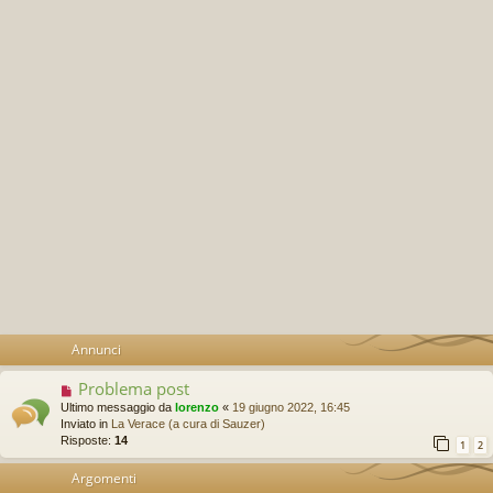
Annunci
Problema post
Ultimo messaggio da
lorenzo
«
19 giugno 2022, 16:45
Inviato in
La Verace (a cura di Sauzer)
Risposte:
14
1
2
Argomenti