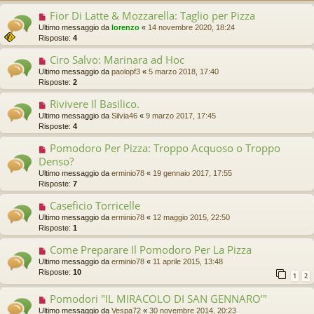
Fior Di Latte & Mozzarella: Taglio per Pizza
Ultimo messaggio da
lorenzo
«
14 novembre 2020, 18:24
Risposte:
4
Ciro Salvo: Marinara ad Hoc
Ultimo messaggio da
paolopf3
«
5 marzo 2018, 17:40
Risposte:
2
Rivivere Il Basilico.
Ultimo messaggio da
Silvia46
«
9 marzo 2017, 17:45
Risposte:
4
Pomodoro Per Pizza: Troppo Acquoso o Troppo
Denso?
Ultimo messaggio da
erminio78
«
19 gennaio 2017, 17:55
Risposte:
7
Caseficio Torricelle
Ultimo messaggio da
erminio78
«
12 maggio 2015, 22:50
Risposte:
1
Come Preparare Il Pomodoro Per La Pizza
Ultimo messaggio da
erminio78
«
11 aprile 2015, 13:48
Risposte:
10
1
2
Pomodori "IL MIRACOLO DI SAN GENNARO’"
Ultimo messaggio da
Vespa72
«
30 novembre 2014, 20:23