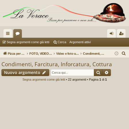
oll
or
og
sc
Segna argomenti come già letti
Cerca
Argomenti attivi
eg
u
in
riv
C
Pizza per passione enon solo...
FOTO, VIDEO, REPORTAGES E RECENSIONI (a cura di Pere153)
Video e foto utili (selezione a cura di Pere153)
Condimenti, Farcitura, Inforcatura, Cottura
a
m
iti
e
Condimenti, Farcitura, Inforcatura, Cottura
r
m
Cerca
Ricerca a
Nuovo argomento
c
en
a
Segna argomenti come già letti
• 22 argomenti • Pagina
1
di
1
ti
R
ap
idi