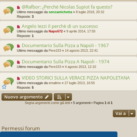
@Rafbor: ¿Perchè Nicolas Supiot fa questo?
Ultimo messaggio da
senzaetichetta
«
8 luglio 2018, 20:32
Risposte:
3
Angelo Iezzi il perchè di un successo
Ultimo messaggio da
Napoli72
«
9 aprile 2014, 17:55
Risposte:
1
Documentario Sulla Pizza a Napoli - 1967
Ultimo messaggio da
Pere153
«
14 agosto 2013, 22:41
Documentario Sulla Pizza A Napoli - 1974
Ultimo messaggio da
Pere153
«
4 agosto 2013, 12:10
VIDEO STORICI SULLA VERACE PIZZA NAPOLETANA
Ultimo messaggio da
emalimo
«
27 luglio 2013, 16:55
Risposte:
5
Nuovo argomento
Segna argomenti come già letti
• 5 argomenti • Pagina
1
di
1
Vai a
Permessi forum
Non puoi
aprire nuovi argomenti