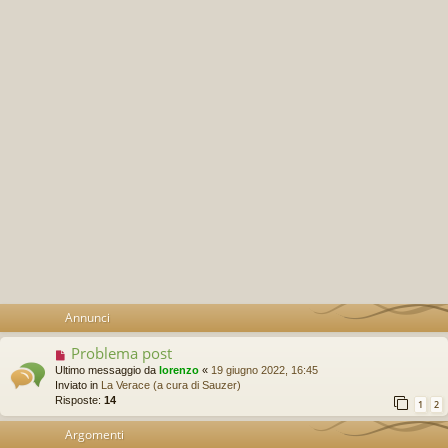
Annunci
Problema post
Ultimo messaggio da
lorenzo
«
19 giugno 2022, 16:45
Inviato in
La Verace (a cura di Sauzer)
Risposte:
14
1
2
Argomenti