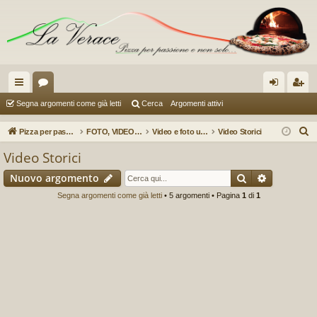
oll
or
og
sc
Segna argomenti come già letti
Cerca
Argomenti attivi
eg
u
in
riv
C
Pizza per passione enon solo...
FOTO, VIDEO, REPORTAGES E RECENSIONI (a cura di Pere153)
Video e foto utili (selezione a cura di Pere153)
Video Storici
a
m
iti
e
Video Storici
r
m
Cerca
Ricerca a
Nuovo argomento
c
en
a
Segna argomenti come già letti
• 5 argomenti • Pagina
1
di
1
ti
R
ap
idi