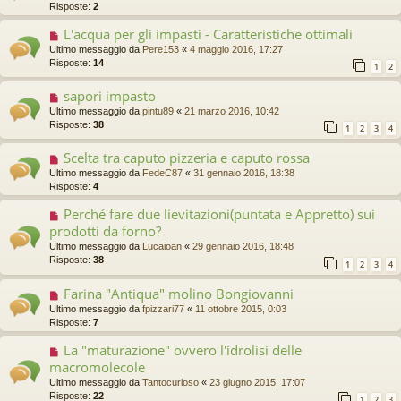
Risposte:
2
L'acqua per gli impasti - Caratteristiche ottimali
Ultimo messaggio da
Pere153
«
4 maggio 2016, 17:27
Risposte:
14
1
2
sapori impasto
Ultimo messaggio da
pintu89
«
21 marzo 2016, 10:42
Risposte:
38
1
2
3
4
Scelta tra caputo pizzeria e caputo rossa
Ultimo messaggio da
FedeC87
«
31 gennaio 2016, 18:38
Risposte:
4
Perché fare due lievitazioni(puntata e Appretto) sui
prodotti da forno?
Ultimo messaggio da
Lucaioan
«
29 gennaio 2016, 18:48
Risposte:
38
1
2
3
4
Farina "Antiqua" molino Bongiovanni
Ultimo messaggio da
fpizzari77
«
11 ottobre 2015, 0:03
Risposte:
7
La "maturazione" ovvero l'idrolisi delle
macromolecole
Ultimo messaggio da
Tantocurioso
«
23 giugno 2015, 17:07
Risposte:
22
1
2
3