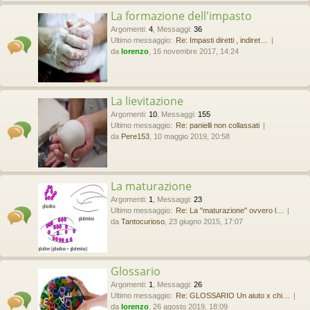
La formazione dell'impasto
Argomenti
:
4
,
Messaggi
:
36
Ultimo messaggio:
Re: Impasti diretti , indiret…
da
lorenzo
, 16 novembre 2017, 14:24
La lievitazione
Argomenti
:
10
,
Messaggi
:
155
Ultimo messaggio:
Re: panielli non collassati
da
Pere153
, 10 maggio 2019, 20:58
La maturazione
Argomenti
:
1
,
Messaggi
:
23
Ultimo messaggio:
Re: La "maturazione" ovvero l…
da
Tantocurioso
, 23 giugno 2015, 17:07
Glossario
Argomenti
:
1
,
Messaggi
:
26
Ultimo messaggio:
Re: GLOSSARIO Un aiuto x chi…
da
lorenzo
, 26 agosto 2019, 18:09