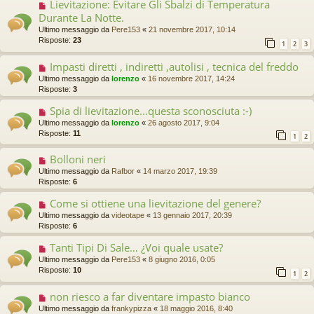
Lievitazione: Evitare Gli Sbalzi di Temperatura
Durante La Notte.
Ultimo messaggio da
Pere153
«
21 novembre 2017, 10:14
Risposte:
23
1
2
3
Impasti diretti , indiretti ,autolisi , tecnica del freddo
Ultimo messaggio da
lorenzo
«
16 novembre 2017, 14:24
Risposte:
3
Spia di lievitazione...questa sconosciuta :-)
Ultimo messaggio da
lorenzo
«
26 agosto 2017, 9:04
Risposte:
11
1
2
Bolloni neri
Ultimo messaggio da
Rafbor
«
14 marzo 2017, 19:39
Risposte:
6
Come si ottiene una lievitazione del genere?
Ultimo messaggio da
videotape
«
13 gennaio 2017, 20:39
Risposte:
6
Tanti Tipi Di Sale… ¿Voi quale usate?
Ultimo messaggio da
Pere153
«
8 giugno 2016, 0:05
Risposte:
10
1
2
non riesco a far diventare impasto bianco
Ultimo messaggio da
frankypizza
«
18 maggio 2016, 8:40