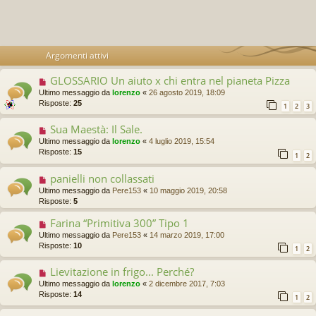
Argomenti attivi
GLOSSARIO Un aiuto x chi entra nel pianeta Pizza
Ultimo messaggio da
lorenzo
«
26 agosto 2019, 18:09
Risposte:
25
1
2
3
Sua Maestà: Il Sale.
Ultimo messaggio da
lorenzo
«
4 luglio 2019, 15:54
Risposte:
15
1
2
panielli non collassati
Ultimo messaggio da
Pere153
«
10 maggio 2019, 20:58
Risposte:
5
Farina “Primitiva 300” Tipo 1
Ultimo messaggio da
Pere153
«
14 marzo 2019, 17:00
Risposte:
10
1
2
Lievitazione in frigo... Perché?
Ultimo messaggio da
lorenzo
«
2 dicembre 2017, 7:03
Risposte:
14
1
2