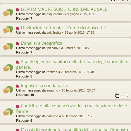
LIEVITO MADRE SCIOLTO INSIEME AL SALE
Ultimo messaggio da
dsquared88
«
9 giugno 2015, 11:12
Risposte:
7
Lievitazione ottimale... Come riconoscerla?
Ultimo messaggio da
snip3rpizz
«
25 aprile 2015, 17:15
L'analisi alveografica
Ultimo messaggio da
fpizzari77
«
3 marzo 2015, 0:26
Risposte:
7
Aspetti igienico-sanitari della farina e degli sfarinati in
genere.
Ultimo messaggio da
ramirez
«
25 febbraio 2015, 11:48
Risposte:
5
Impasto -seconda parte
Ultimo messaggio da
emalimo
«
18 febbraio 2015, 23:07
Risposte:
10
1
2
Contributo alla conoscenza della macinazione e delle
farine
Ultimo messaggio da
emalimo
«
18 febbraio 2015, 7:56
Risposte:
6
E' così determinante la qualità dell'acqua nell'impasto