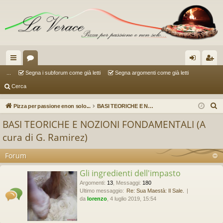
oll
or
og
sc
...
Segna i subforum come già letti
Segna argomenti come già letti
Cerca
eg
u
in
riv
a
m
iti
C
Pizza per passione enon solo...
BASI TEORICHE E NOZIONI FONDAMENTALI (A cura di G. Ramirez)
e
m
BASI TEORICHE E NOZIONI FONDAMENTALI (A
r
en
cura di G. Ramirez)
c
ti
a
Forum
R
Gli ingredienti dell'impasto
ap
Argomenti
:
13
,
Messaggi
:
180
Ultimo messaggio:
Re: Sua Maestà: Il Sale.
idi
da
lorenzo
, 4 luglio 2019, 15:54