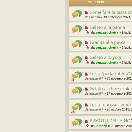
Argomenti
idi
Come fare la pizza con
da
Luanna
»
19 settembre 2021,
Gelato alla panna
da
senzaetichetta
»
9 lugli
Granita alla pesca
da
senzaetichetta
»
8 lugli
Gelato allo yogurt
da
senzaetichetta
»
5 lugli
Torta "perla rubino" 
da
fpizzari77
»
23 novembre 201
Gelato al cheesecake
da
fpizzari77
»
17 novembre 2015
Torta mousse semifr
da
fpizzari77
»
26 ottobre 2015, 
BISCOTTI DELLA N
da
lorenzo
»
29 ottobre 201