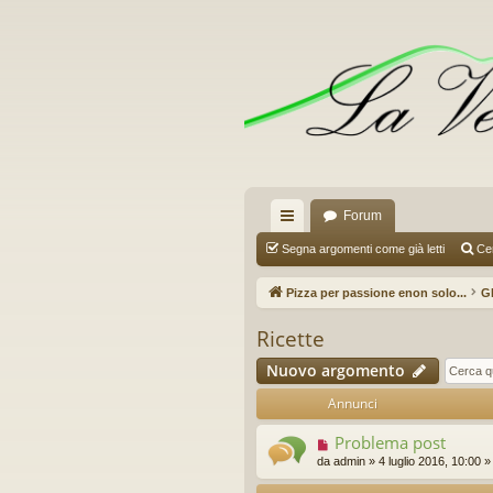
Forum
oll
Segna argomenti come già letti
Ce
eg
Pizza per passione enon solo...
G
a
Ricette
m
Nuovo argomento
en
Annunci
ti
Problema post
R
da
admin
»
4 luglio 2016, 10:00
»
ap