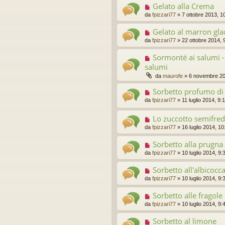
Gelato alla Crema
da
fpizzari77
»
7 ottobre 2013, 1
Gelato al marron gla
da
fpizzari77
»
22 ottobre 2014, 
Sormonté ai salumi 
salumi
da
maurofe
»
6 novembre 20
Sorbetto profumo di 
da
fpizzari77
»
11 luglio 2014, 9:
Lo zuccotto semifre
da
fpizzari77
»
16 luglio 2014, 10
Sorbetto alla prugna
da
fpizzari77
»
10 luglio 2014, 9:
Sorbetto all'albicocc
da
fpizzari77
»
10 luglio 2014, 9:
Sorbetto alle fragole
da
fpizzari77
»
10 luglio 2014, 9:
Sorbetto al limone