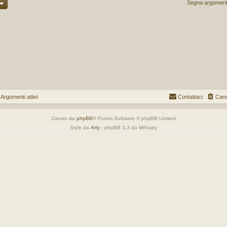
Segna argomenti 
gomenti attivi
Contattaci
Canc
Creato da
phpBB
® Forum Software © phpBB Limited
Style da
Arty
- phpBB 3.3 da MrGaby