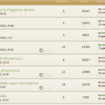
Risposte
Visite
Ultim
 la friggitrice ad aria
da
Lu
0
35347
19 se
 20:22
da
lo
5
13072
19 ma
o 2019, 20:58
da
lo
3
6833
8 lugl
o 2019, 1:17
da
se
10
14785
7 lugl
o 2019, 20:00
1
2
di Montersino...
da
fp
8
10527
26 no
5, 12:12
 all'amarena
da
fp
12
12969
25 no
, 11:25
1
2
eddo super cioccolatosa
da
fp
19
15470
30 ot
10:23
1
2
ONNA
da
lo
5
7785
30 ot
5, 21:57