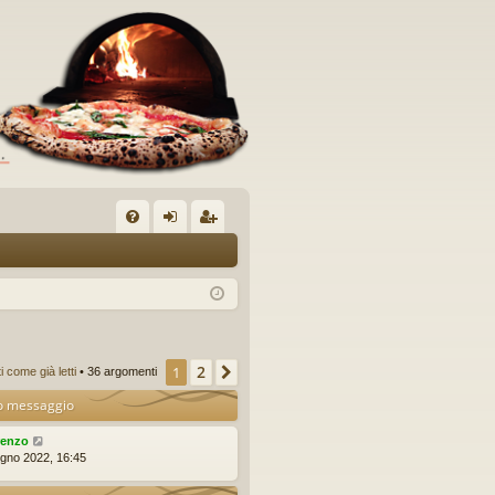
C
FA
og
sc
Q
in
riv
iti
2
1
Prossimo
come già letti
• 36 argomenti
o messaggio
renzo
ugno 2022, 16:45