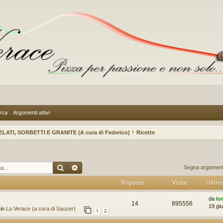
rca
Argomenti attivi
ELATI, SORBETTI E GRANITE (A cura di Federico)
Ricette
Cerca
Ricerca avanzata
Segna argomenti 
Risposte
Visite
Ultim
da
lo
14
895556
19 gi
 in
La Verace (a cura di Sauzer)
1
2