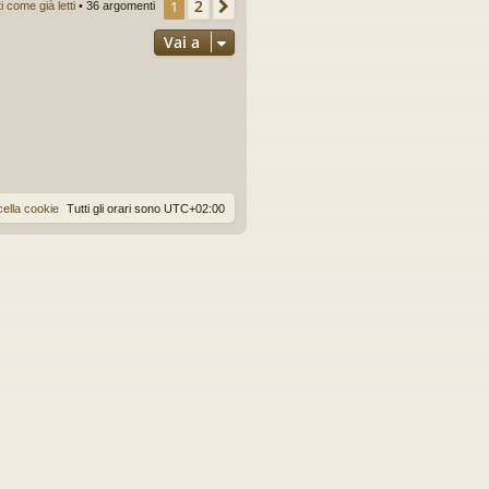
2
1
Prossimo
come già letti
• 36 argomenti
Vai a
ella cookie
Tutti gli orari sono
UTC+02:00