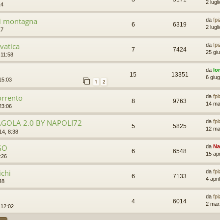
2 lugl
14
 di montagna
da
fp
6
6319
2 lugl
17
vatica
da
fp
7
7424
25 gi
 11:58
da
lo
15
13351
6 giu
15:03
1
2
orrento
da
fp
8
9763
14 ma
23:06
GOLA 2.0 BY NAPOLI72
da
fp
5
5825
12 ma
14, 8:38
GO
da
Na
6
6548
15 apr
:26
ichi
da
fp
6
7133
4 apri
48
da
fp
4
6014
2 mar
 12:02