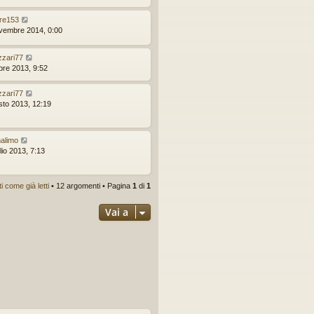
re153
vembre 2014, 0:00
izzari77
obre 2013, 9:52
izzari77
sto 2013, 12:19
alimo
lio 2013, 7:13
 come già letti
• 12 argomenti • Pagina
1
di
1
Vai a