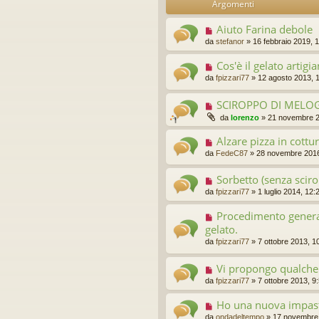
Argomenti
idi
Aiuto Farina debole
da
stefanor
»
16 febbraio 2019, 
Cos'è il gelato artigi
da
fpizzari77
»
12 agosto 2013, 
SCIROPPO DI MELO
da
lorenzo
»
21 novembre 2
Alzare pizza in cottu
da
FedeC87
»
28 novembre 2016
Sorbetto (senza scir
da
fpizzari77
»
1 luglio 2014, 12:
Procedimento general
gelato.
da
fpizzari77
»
7 ottobre 2013, 1
Vi propongo qualche i
da
fpizzari77
»
7 ottobre 2013, 9
Ho una nuova impasta
da
ondadeltempo
»
17 novembre 