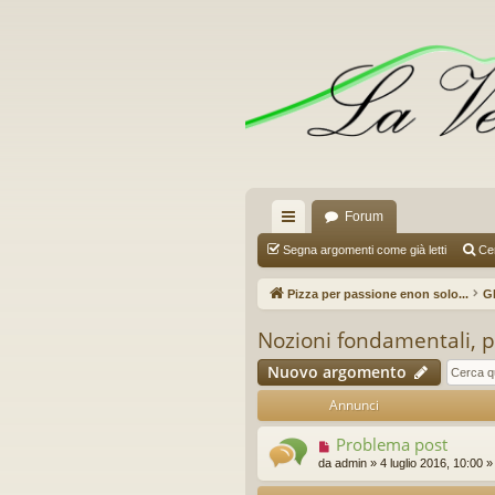
Forum
oll
Segna argomenti come già letti
Ce
eg
Pizza per passione enon solo...
G
a
Nozioni fondamentali, 
m
Nuovo argomento
en
Annunci
ti
Problema post
R
da
admin
»
4 luglio 2016, 10:00
»
ap