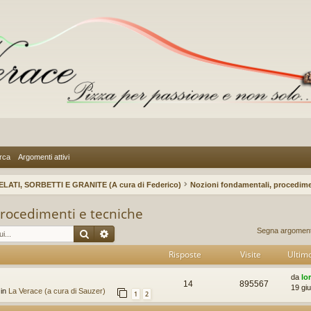
rca
Argomenti attivi
ELATI, SORBETTI E GRANITE (A cura di Federico)
Nozioni fondamentali, procedime
procedimenti e tecniche
Cerca
Ricerca avanzata
Segna argomenti
Risposte
Visite
Ultim
da
lo
14
895567
19 gi
 in
La Verace (a cura di Sauzer)
1
2