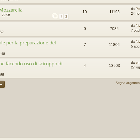
 Mozzarella
da
Pe
10
11193
24 no
 22:58
1
2
da
fp
0
7034
7 ott
:52
e per la preparazione del
da
fp
7
11806
5 ago
3:48
ne facendo uso di sciroppo di
da
em
4
13903
27 lug
:55
Segna argomenti