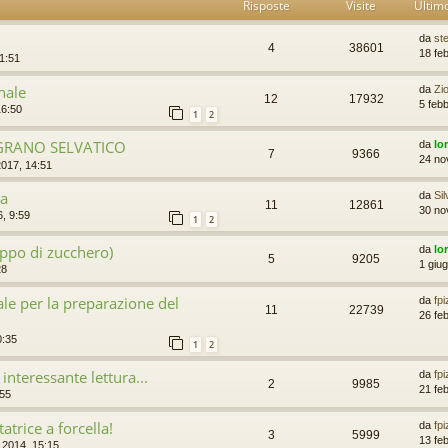
Risposte
Visite
Ultim
da
st
4
38601
18 fe
11:51
anale
da
Zi
12
17932
5 feb
16:50
1
2
GRANO SELVATICO
da
lo
7
9366
24 no
017, 14:51
ra
da
Sil
11
12861
30 no
, 9:59
1
2
oppo di zucchero)
da
lo
5
9205
1 giu
28
e per la preparazione del
da
fp
11
22739
26 fe
0:35
1
2
nteressante lettura...
da
fp
2
9985
21 fe
:55
trice a forcella!
da
fp
3
5999
13 fe
2014, 15:15