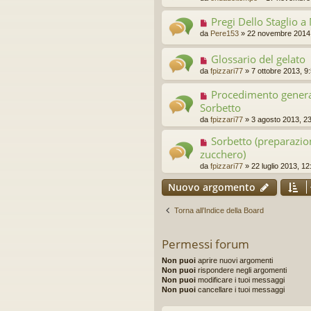
Pregi Dello Staglio a
da
Pere153
»
22 novembre 2014,
Glossario del gelato
da
fpizzari77
»
7 ottobre 2013, 9
Procedimento general
Sorbetto
da
fpizzari77
»
3 agosto 2013, 2
Sorbetto (preparazio
zucchero)
da
fpizzari77
»
22 luglio 2013, 12
Nuovo argomento
Torna all’Indice della Board
Permessi forum
Non puoi
aprire nuovi argomenti
Non puoi
rispondere negli argomenti
Non puoi
modificare i tuoi messaggi
Non puoi
cancellare i tuoi messaggi