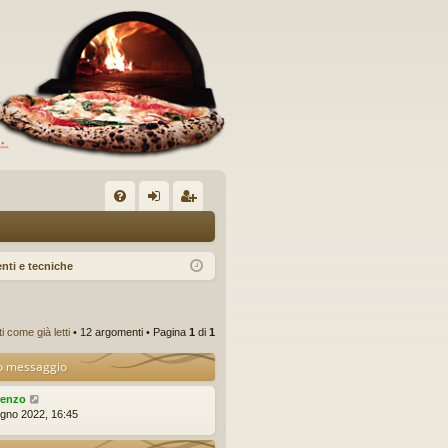
C
FA
og
sc
Q
in
riv
nti e tecniche
iti
 come già letti
• 12 argomenti • Pagina
1
di
1
o messaggio
renzo
ugno 2022, 16:45