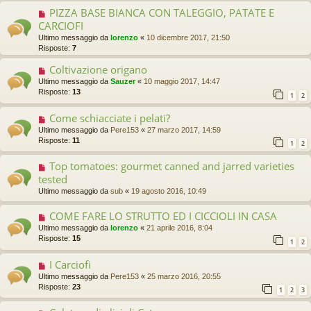
PIZZA BASE BIANCA CON TALEGGIO, PATATE E
CARCIOFI
Ultimo messaggio da
lorenzo
«
10 dicembre 2017, 21:50
Risposte:
7
Coltivazione origano
Ultimo messaggio da
Sauzer
«
10 maggio 2017, 14:47
Risposte:
13
1
2
Come schiacciate i pelati?
Ultimo messaggio da
Pere153
«
27 marzo 2017, 14:59
Risposte:
11
1
2
Top tomatoes: gourmet canned and jarred varieties
tested
Ultimo messaggio da
sub
«
19 agosto 2016, 10:49
COME FARE LO STRUTTO ED I CICCIOLI IN CASA
Ultimo messaggio da
lorenzo
«
21 aprile 2016, 8:04
Risposte:
15
1
2
I Carciofi
Ultimo messaggio da
Pere153
«
25 marzo 2016, 20:55
Risposte:
23
1
2
3