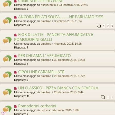
Colatura di alici di Cetara
Ultimo messaggio da
dsquared88
«
23 febbraio 2016, 23:50
Risposte:
2
ANCORA PELATI SOLEA.........NE PARLIAMO ?????
Ultimo messaggio da
emalimo
«
3 febbraio 2016, 11:24
Risposte:
24
1
2
3
FIOR DI LATTE - PANCETTA AFFUMICATA E
POMODORINI GIALLI
Ultimo messaggio da
emalimo
«
4 gennaio 2016, 14:28
Risposte:
7
PER CHI AMA L' AFFUMICATO
Ultimo messaggio da
emalimo
«
30 dicembre 2015, 15:03
Risposte:
7
CIPOLLINE CARAMELLATE
Ultimo messaggio da
emalimo
«
23 dicembre 2015, 15:22
Risposte:
2
UN CLASSICO - PIZZA BIANCA CON SCAROLA
Ultimo messaggio da
emalimo
«
23 dicembre 2015, 9:44
Risposte:
11
1
2
Pomodorini corbarini
Ultimo messaggio da
ucme
«
3 dicembre 2015, 1:06
Risposte:
7