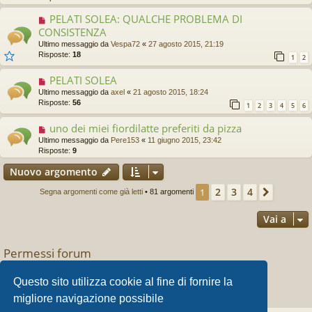
PELATI SOLEA: QUALCHE PROBLEMA DI
CONSISTENZA
Ultimo messaggio da
Vespa72
«
27 agosto 2015, 21:19
Risposte:
18
1
2
PELATI SOLEA
Ultimo messaggio da
axel
«
21 agosto 2015, 18:24
Risposte:
56
1
2
3
4
5
6
uno dei miei fiordilatte preferiti da pizza
Ultimo messaggio da
Pere153
«
11 giugno 2015, 23:42
Risposte:
9
Nuovo argomento
2
3
4
1
Prossi
Segna argomenti come già letti
• 81 argomenti
Vai a
Permessi forum
Non puoi
aprire nuovi argomenti
Non puoi
rispondere negli argomenti
Questo sito utilizza cookie al fine di fornire la
Non puoi
modificare i tuoi messaggi
migliore navigazione possibile
Non puoi
cancellare i tuoi messaggi