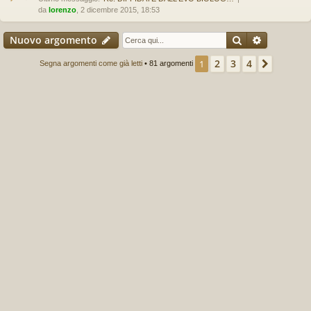
da
lorenzo
, 2 dicembre 2015, 18:53
Cerca
Ricerca a
Nuovo argomento
2
3
4
1
Prossi
Segna argomenti come già letti
• 81 argomenti