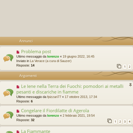
Annunci
Problema post
Ultimo messaggio da
lorenzo
«
19 giugno 2022, 16:45
Inviato in
La Verace (a cura di Sauzer)
Risposte:
14
1
2
Argomenti
Le Iene nella Terra dei Fuochi: pomodori ai metalli
pesanti e discariche in fiamme
Ultimo messaggio da
fpizzari77
«
17 ottobre 2013, 17:34
Risposte:
6
Congelare il Fiordilatte di Agerola
Ultimo messaggio da
lorenzo
«
2 febbraio 2021, 19:54
Risposte:
32
1
2
3
4
La Fiammante