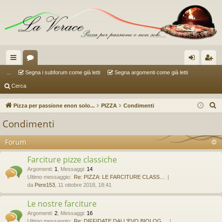
oll
or
og
sc
...
Segna i subforum come già letti
Segna argomenti come già letti
Cerca
eg
u
in
riv
a
m
iti
C
Pizza per passione enon solo...
PIZZA
Condimenti
e
m
Condimenti
r
en
c
Forum
ti
a
Farciture pizze classiche
R
Argomenti
:
1
,
Messaggi
:
14
ap
Ultimo messaggio:
Re: PIZZA: LE FARCITURE CLASS…
da
Pere153
, 11 ottobre 2018, 18:41
idi
Le nostre farciture
Argomenti
:
2
,
Messaggi
:
16
Ultimo messaggio:
Re: DIFFIDATE DALL'EVO BIOLOG…