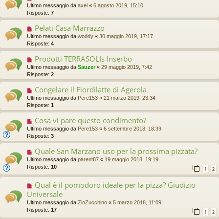
Ultimo messaggio da
axel
«
6 agosto 2019, 15:10
Risposte:
7
Pelati Casa Marrazzo
Ultimo messaggio da
woddy
«
30 maggio 2019, 17:17
Risposte:
4
Prodotti TERRASOLIs Inserbo
Ultimo messaggio da
Sauzer
«
29 maggio 2019, 7:42
Risposte:
2
Congelare il Fiordilatte di Agerola
Ultimo messaggio da
Pere153
«
21 marzo 2019, 23:34
Risposte:
1
Cosa vi pare questo condimento?
Ultimo messaggio da
Pere153
«
6 settembre 2018, 18:39
Risposte:
3
Quale San Marzano uso per la prossima pizzata?
Ultimo messaggio da
parent87
«
19 maggio 2018, 19:19
Risposte:
10
1
2
Qual è il pomodoro ideale per la pizza? Giudizio
Universale
Ultimo messaggio da
ZioZucchino
«
5 marzo 2018, 11:09
Risposte:
17
1
2