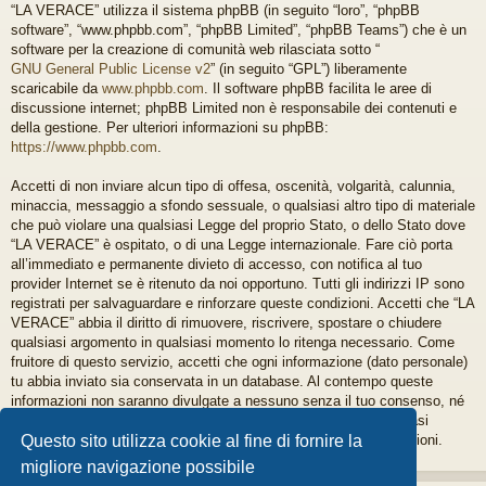
“LA VERACE” utilizza il sistema phpBB (in seguito “loro”, “phpBB
software”, “www.phpbb.com”, “phpBB Limited”, “phpBB Teams”) che è un
software per la creazione di comunità web rilasciata sotto “
GNU General Public License v2
” (in seguito “GPL”) liberamente
scaricabile da
www.phpbb.com
. Il software phpBB facilita le aree di
discussione internet; phpBB Limited non è responsabile dei contenuti e
della gestione. Per ulteriori informazioni su phpBB:
https://www.phpbb.com
.
Accetti di non inviare alcun tipo di offesa, oscenità, volgarità, calunnia,
minaccia, messaggio a sfondo sessuale, o qualsiasi altro tipo di materiale
che può violare una qualsiasi Legge del proprio Stato, o dello Stato dove
“LA VERACE” è ospitato, o di una Legge internazionale. Fare ciò porta
all’immediato e permanente divieto di accesso, con notifica al tuo
provider Internet se è ritenuto da noi opportuno. Tutti gli indirizzi IP sono
registrati per salvaguardare e rinforzare queste condizioni. Accetti che “LA
VERACE” abbia il diritto di rimuovere, riscrivere, spostare o chiudere
qualsiasi argomento in qualsiasi momento lo ritenga necessario. Come
fruitore di questo servizio, accetti che ogni informazione (dato personale)
tu abbia inviato sia conservata in un database. Al contempo queste
informazioni non saranno divulgate a nessuno senza il tuo consenso, né
“LA VERACE” o phpBB sono da ritenersi responsabili per qualsiasi
violazione al sistema che possa compromettere queste informazioni.
Questo sito utilizza cookie al fine di fornire la
migliore navigazione possibile