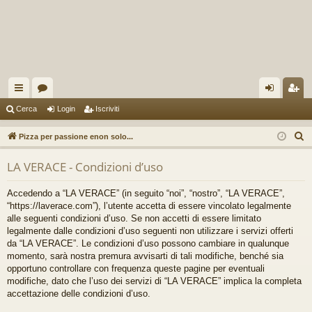
oll
or
og
sc
Cerca
Login
Iscriviti
eg
u
in
riv
C
Pizza per passione enon solo...
a
m
iti
e
LA VERACE - Condizioni d’uso
r
m
c
en
Accedendo a “LA VERACE” (in seguito “noi”, “nostro”, “LA VERACE”,
a
“https://laverace.com”), l’utente accetta di essere vincolato legalmente
ti
alle seguenti condizioni d’uso. Se non accetti di essere limitato
legalmente dalle condizioni d’uso seguenti non utilizzare i servizi offerti
R
da “LA VERACE”. Le condizioni d’uso possono cambiare in qualunque
ap
momento, sarà nostra premura avvisarti di tali modifiche, benché sia
opportuno controllare con frequenza queste pagine per eventuali
idi
modifiche, dato che l’uso dei servizi di “LA VERACE” implica la completa
accettazione delle condizioni d’uso.