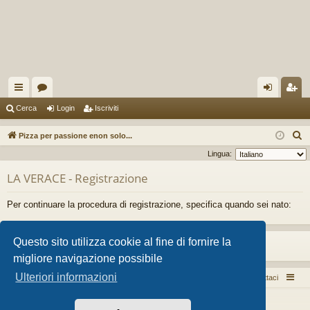
oll
or
og
sc
Cerca
Login
Iscriviti
eg
u
in
riv
C
Pizza per passione enon solo...
a
m
iti
e
Lingua:
r
m
LA VERACE - Registrazione
c
en
a
Per continuare la procedura di registrazione, specifica quando sei nato:
ti
R
Questo sito utilizza cookie al fine di fornire la
ap
migliore navigazione possibile
idi
Ulteriori informazioni
Pizza per passione enon solo...
Argomenti attivi
Contattaci
Creato da
phpBB
® Forum Software © phpBB Limited