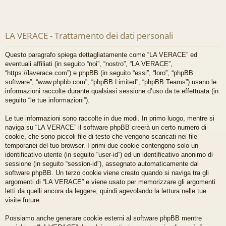
LA VERACE - Trattamento dei dati personali
Questo paragrafo spiega dettagliatamente come “LA VERACE” ed
eventuali affiliati (in seguito “noi”, “nostro”, “LA VERACE”,
“https://laverace.com”) e phpBB (in seguito “essi”, “loro”, “phpBB
software”, “www.phpbb.com”, “phpBB Limited”, “phpBB Teams”) usano le
informazioni raccolte durante qualsiasi sessione d’uso da te effettuata (in
seguito “le tue informazioni”).
Le tue informazioni sono raccolte in due modi. In primo luogo, mentre si
naviga su “LA VERACE” il software phpBB creerà un certo numero di
cookie, che sono piccoli file di testo che vengono scaricati nei file
temporanei del tuo browser. I primi due cookie contengono solo un
identificativo utente (in seguito “user-id”) ed un identificativo anonimo di
sessione (in seguito “session-id”), assegnato automaticamente dal
software phpBB. Un terzo cookie viene creato quando si naviga tra gli
argomenti di “LA VERACE” e viene usato per memorizzare gli argomenti
letti da quelli ancora da leggere, quindi agevolando la lettura nelle tue
visite future.
Possiamo anche generare cookie esterni al software phpBB mentre