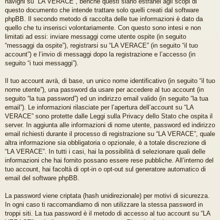
navighi su “LA VERACE”, benché questi siano estranei agli scopi di
questo documento che intende trattare solo quelli creati dal software
phpBB. Il secondo metodo di raccolta delle tue informazioni è dato da
quello che tu inserisci volontariamente. Con questo sono intesi e non
limitati ad essi: inviare messaggi come utente ospite (in seguito
“messaggi da ospite”), registrarsi su “LA VERACE” (in seguito “il tuo
account”) e l’invio di messaggi dopo la registrazione e l’accesso (in
seguito “i tuoi messaggi”).
Il tuo account avrà, di base, un unico nome identificativo (in seguito “il tuo
nome utente”), una password da usare per accedere al tuo account (in
seguito “la tua password”) ed un indirizzo email valido (in seguito “la tua
email”). Le informazioni rilasciate per l’apertura dell’account su “LA
VERACE” sono protette dalle Leggi sulla Privacy dello Stato che ospita il
server. In aggiunta alle informazioni di nome utente, password ed indirizzo
email richiesti durante il processo di registrazione su “LA VERACE”, quale
altra informazione sia obbligatoria o opzionale, è a totale discrezione di
“LA VERACE”. In tutti i casi, hai la possibilità di selezionare quali delle
informazioni che hai fornito possano essere rese pubbliche. All’interno del
tuo account, hai facoltà di opt-in o opt-out sul generatore automatico di
email del software phpBB.
La password viene criptata (hash unidirezionale) per motivi di sicurezza.
In ogni caso ti raccomandiamo di non utilizzare la stessa password in
troppi siti. La tua password è il metodo di accesso al tuo account su “LA