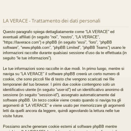
LA VERACE - Trattamento dei dati personali
Questo paragrafo spiega dettagliatamente come “LA VERACE” ed
eventuali affiliati (in seguito “noi”, “nostro”, “LA VERACE”,
“https://laverace.com”) e phpBB (in seguito “essi”, “loro”, “phpBB
software”, “www.phpbb.com”, “phpBB Limited”, “phpBB Teams”) usano le
informazioni raccolte durante qualsiasi sessione d’uso da te effettuata (in
seguito “le tue informazioni”).
Le tue informazioni sono raccolte in due modi. In primo luogo, mentre si
naviga su “LA VERACE” il software phpBB creerà un certo numero di
cookie, che sono piccoli file di testo che vengono scaricati nei file
temporanei del tuo browser. I primi due cookie contengono solo un
identificativo utente (in seguito “user-id”) ed un identificativo anonimo di
sessione (in seguito “session-id”), assegnato automaticamente dal
software phpBB. Un terzo cookie viene creato quando si naviga tra gli
argomenti di “LA VERACE” e viene usato per memorizzare gli argomenti
letti da quelli ancora da leggere, quindi agevolando la lettura nelle tue
visite future.
Possiamo anche generare cookie esterni al software phpBB mentre