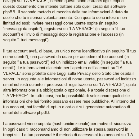
navighi su “LA VERACE”, benché questi siano estranei agli scopi di
questo documento che intende trattare solo quelli creati dal software
phpBB. Il secondo metodo di raccolta delle tue informazioni è dato da
quello che tu inserisci volontariamente. Con questo sono intesi e non
limitati ad essi: inviare messaggi come utente ospite (in seguito
“messaggi da ospite”), registrarsi su “LA VERACE” (in seguito “il tuo
account”) e l’invio di messaggi dopo la registrazione e l’accesso (in
seguito “i tuoi messaggi”).
Il tuo account avrà, di base, un unico nome identificativo (in seguito “il tuo
nome utente”), una password da usare per accedere al tuo account (in
seguito “la tua password”) ed un indirizzo email valido (in seguito “la tua
email”). Le informazioni rilasciate per l’apertura dell’account su “LA
VERACE” sono protette dalle Leggi sulla Privacy dello Stato che ospita il
server. In aggiunta alle informazioni di nome utente, password ed indirizzo
email richiesti durante il processo di registrazione su “LA VERACE”, quale
altra informazione sia obbligatoria o opzionale, è a totale discrezione di
“LA VERACE”. In tutti i casi, hai la possibilità di selezionare quali delle
informazioni che hai fornito possano essere rese pubbliche. All’interno del
tuo account, hai facoltà di opt-in o opt-out sul generatore automatico di
email del software phpBB.
La password viene criptata (hash unidirezionale) per motivi di sicurezza.
In ogni caso ti raccomandiamo di non utilizzare la stessa password in
troppi siti. La tua password è il metodo di accesso al tuo account su “LA