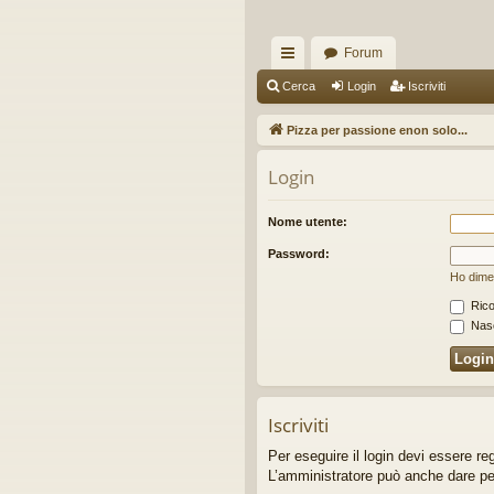
Forum
oll
Cerca
Login
Iscriviti
eg
Pizza per passione enon solo...
a
Login
m
en
Nome utente:
ti
Password:
Ho dime
R
Rico
ap
Nasc
idi
Iscriviti
Per eseguire il login devi essere re
L’amministratore può anche dare perme