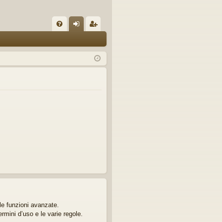
C
FA
og
sc
Q
in
riv
iti
lle funzioni avanzate.
ermini d’uso e le varie regole.