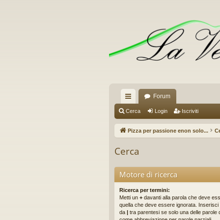
Forum
oll
Cerca
Login
Iscriviti
eg
Pizza per passione enon solo...
C
a
Cerca
m
en
Motore di ricerca
ti
Ricerca per termini:
Metti un
+
davanti alla parola che deve es
R
quella che deve essere ignorata. Inserisci 
da
|
tra parentesi se solo una delle parole
ap
come abbreviazione per parole parziali.