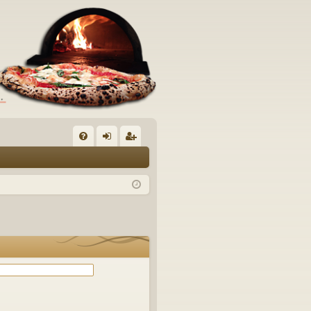
C
FA
og
sc
Q
in
riv
iti