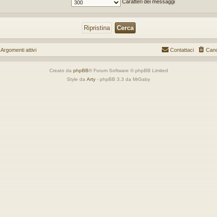
Caratteri dei messaggi
gomenti attivi
Contattaci
Canc
Creato da
phpBB
® Forum Software © phpBB Limited
Style da
Arty
- phpBB 3.3 da MrGaby