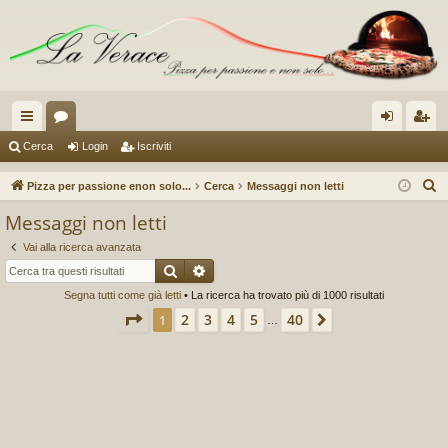
oll
or
og
sc
Cerca
Login
Iscriviti
eg
u
in
riv
C
Pizza per passione enon solo...
Cerca
Messaggi non letti
a
m
iti
e
Messaggi non letti
r
m
Vai alla ricerca avanzata
c
en
Cerca
Ricerca avanzata
a
Segna tutti come già letti
• La ricerca ha trovato più di 1000 risultati
ti
Pagina
1
di
40
2
3
4
5
40
1
Prossimo
…
R
ap
idi