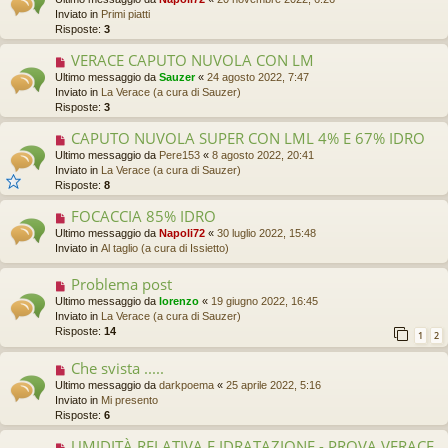
i
s
o
Inviato in
Primi piatti
o
s
v
Risposte:
3
a
o
g
m
VERACE CAPUTO NUVOLA CON LM
N
g
e
u
Ultimo messaggio da
Sauzer
«
24 agosto 2022, 7:47
i
s
o
Inviato in
La Verace (a cura di Sauzer)
o
s
v
Risposte:
3
a
o
g
m
CAPUTO NUVOLA SUPER CON LML 4% E 67% IDRO
N
g
e
u
Ultimo messaggio da
Pere153
«
8 agosto 2022, 20:41
i
s
o
Inviato in
La Verace (a cura di Sauzer)
o
s
v
Risposte:
8
a
o
g
m
FOCACCIA 85% IDRO
N
g
e
u
Ultimo messaggio da
Napoli72
«
30 luglio 2022, 15:48
i
s
o
Inviato in
Al taglio (a cura di Issietto)
o
s
v
a
o
Problema post
N
g
m
u
g
Ultimo messaggio da
lorenzo
«
19 giugno 2022, 16:45
e
o
i
Inviato in
La Verace (a cura di Sauzer)
s
v
o
Risposte:
14
s
1
2
o
a
m
g
Che svista .....
N
e
g
u
Ultimo messaggio da
darkpoema
«
25 aprile 2022, 5:16
s
i
o
Inviato in
Mi presento
s
o
v
Risposte:
6
a
o
g
m
UMIDITÀ RELATIVA E IDRATAZIONE - PROVA VERACE
N
g