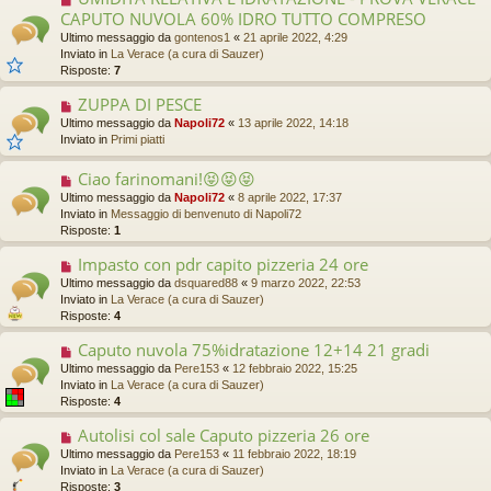
e
u
i
CAPUTO NUVOLA 60% IDRO TUTTO COMPRESO
s
o
o
Ultimo messaggio da
gontenos1
«
21 aprile 2022, 4:29
s
v
Inviato in
La Verace (a cura di Sauzer)
a
o
Risposte:
7
g
m
g
e
ZUPPA DI PESCE
N
i
s
u
Ultimo messaggio da
o
Napoli72
«
13 aprile 2022, 14:18
s
o
Inviato in
Primi piatti
a
v
g
o
Ciao farinomani!😝😝😝
g
N
m
i
u
Ultimo messaggio da
Napoli72
«
8 aprile 2022, 17:37
e
o
o
Inviato in
Messaggio di benvenuto di Napoli72
s
v
Risposte:
1
s
o
a
m
Impasto con pdr capito pizzeria 24 ore
N
g
e
u
g
Ultimo messaggio da
dsquared88
«
9 marzo 2022, 22:53
s
o
i
Inviato in
La Verace (a cura di Sauzer)
s
v
o
Risposte:
4
a
o
g
m
Caputo nuvola 75%idratazione 12+14 21 gradi
N
g
e
u
Ultimo messaggio da
Pere153
«
12 febbraio 2022, 15:25
i
s
o
Inviato in
La Verace (a cura di Sauzer)
o
s
v
Risposte:
4
a
o
g
m
Autolisi col sale Caputo pizzeria 26 ore
N
g
e
u
Ultimo messaggio da
Pere153
«
11 febbraio 2022, 18:19
i
s
o
Inviato in
La Verace (a cura di Sauzer)
o
s
v
Risposte:
3