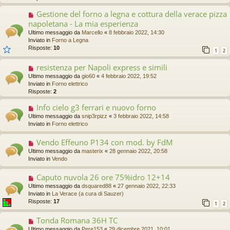
a
o
g
m
Gestione del forno a legna e cottura della verace pizza
N
g
e
u
napoletana - La mia esperienza
i
s
o
Ultimo messaggio da
o
Marcello
«
8 febbraio 2022, 14:30
s
v
Inviato in
Forno a Legna
a
o
Risposte:
10
g
1
2
m
g
e
i
resistenza per Napoli express e simili
N
s
o
u
s
Ultimo messaggio da
gio60
«
4 febbraio 2022, 19:52
o
a
Inviato in
Forno elettrico
v
g
Risposte:
2
o
g
m
i
Info cielo g3 ferrari e nuovo forno
N
e
o
u
Ultimo messaggio da
snip3rpizz
«
3 febbraio 2022, 14:58
s
o
Inviato in
Forno elettrico
s
v
a
o
Vendo Effeuno P134 con mod. by FdM
N
g
m
u
g
Ultimo messaggio da
masterix
«
28 gennaio 2022, 20:58
e
o
i
Inviato in
Vendo
s
v
o
s
o
a
Caputo nuvola 26 ore 75%idro 12+14
N
m
g
u
Ultimo messaggio da
dsquared88
«
27 gennaio 2022, 22:33
e
g
o
Inviato in
La Verace (a cura di Sauzer)
s
i
v
Risposte:
17
s
1
2
o
o
a
m
g
Tonda Romana 36H TC
N
e
g
u
Ultimo messaggio da
Pere153
«
29 dicembre 2021, 10:01
s