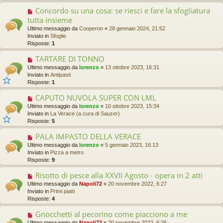
o
Concordo su una cosa: se riesci e fare la sfogliatura
N
m
u
tutta insieme
e
o
s
Ultimo messaggio da
Cooperon
«
28 gennaio 2024, 21:52
v
s
Inviato in
Sfoglie
o
a
Risposte:
1
m
g
e
TARTARE DI TONNO
g
N
s
i
u
Ultimo messaggio da
lorenzo
«
13 ottobre 2023, 16:31
s
o
o
Inviato in
Antipasti
a
v
Risposte:
1
g
o
g
m
CAPUTO NUVOLA SUPER CON LML
N
i
e
u
Ultimo messaggio da
o
lorenzo
«
10 ottobre 2023, 15:34
s
o
Inviato in
La Verace (a cura di Sauzer)
s
v
Risposte:
5
a
o
g
m
PALA IMPASTO DELLA VERACE
N
g
e
u
Ultimo messaggio da
lorenzo
«
5 gennaio 2023, 16:13
i
s
o
Inviato in
Pizza a metro
o
s
v
Risposte:
9
a
o
g
m
Risotto di pesce alla XXVII Agosto - opera in 2 atti
N
g
e
u
Ultimo messaggio da
Napoli72
«
20 novembre 2022, 6:27
i
s
o
Inviato in
Primi piatti
o
s
v
Risposte:
4
a
o
g
m
Gnocchetti al pecorino come piacciono a me
N
g
e
u
Ultimo messaggio da
Napoli72
«
20 novembre 2022, 6:26