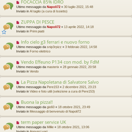
FOCACCIA 85% IDRO
N
m
u
Ultimo messaggio da
Napoli72
«
30 luglio 2022, 15:48
e
o
Inviato in
Al taglio (a cura di Issietto)
s
v
s
o
a
ZUPPA DI PESCE
N
m
g
u
Ultimo messaggio da
Napoli72
«
13 aprile 2022, 14:18
e
g
o
Inviato in
Primi piatti
s
i
v
s
o
o
a
Info cielo g3 ferrari e nuovo forno
N
m
g
u
Ultimo messaggio da
snip3rpizz
«
3 febbraio 2022, 14:58
e
g
o
Inviato in
Forno elettrico
s
i
v
s
o
o
a
Vendo Effeuno P134 con mod. by FdM
N
m
g
u
Ultimo messaggio da
masterix
«
28 gennaio 2022, 20:58
e
g
o
Inviato in
Vendo
s
i
v
s
o
o
a
La Pizza Napoletana di Salvatore Salvo
N
m
g
u
Ultimo messaggio da
Pere153
«
2 dicembre 2021, 23:23
e
g
o
Inviato in
Video e foto utili (selezione a cura di Pere153)
s
i
v
s
o
o
a
Buona la pizza!!
N
m
g
u
Ultimo messaggio da
gio60
«
18 ottobre 2021, 23:49
e
g
o
Inviato in
Messaggio di benvenuto di Napoli72
s
i
v
s
o
o
a
term paper service UK
N
m
g
u
Ultimo messaggio da
Millie
«
18 ottobre 2021, 13:06
e
g
o
Inviato in
Annunci vari