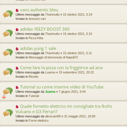
s
i
v
s
o
o
a
vans authentic bleu
N
m
g
u
Ultimo messaggio da
Tharimutlu
«
15 ottobre 2021, 5:19
e
g
o
Inviato in
Annunci vari
s
i
v
s
o
o
a
adidas YEEZY BOOST 380
N
m
g
u
Ultimo messaggio da
Tharimutlu
«
15 ottobre 2021, 5:15
e
g
o
Inviato in
Pizza fritta
s
i
v
s
o
o
a
adidas yung 1 sale
N
m
g
u
Ultimo messaggio da
Tharimutlu
«
15 ottobre 2021, 5:11
e
g
o
Inviato in
Messaggio di benvenuto di Napoli72
s
i
v
s
o
o
a
Come fare la pizza con la friggitrice ad aria
N
m
g
u
Ultimo messaggio da
Luanna
«
19 settembre 2021, 20:22
e
g
o
Inviato in
Ricette
s
i
v
s
o
o
a
Tutorial su come inserire video di YouTube
N
m
g
u
Ultimo messaggio da
Juanta
«
7 giugno 2021, 9:44
e
g
o
Inviato in
Tutorial
s
i
v
s
o
o
a
Quale fornetto elettrico mi consigliate tra Ikohs
N
m
g
u
Vulcano e G3 Ferrari?
e
g
o
s
Ultimo messaggio da
alicecam89
«
31 maggio 2021, 18:58
i
v
s
Inviato in
Forno elettrico
o
o
a
m