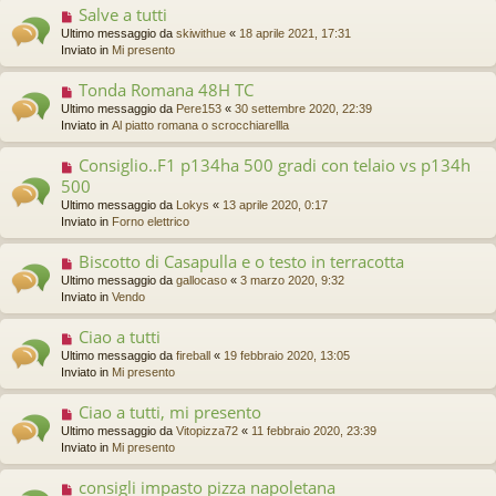
g
Salve a tutti
N
e
g
u
s
Ultimo messaggio da
skiwithue
«
18 aprile 2021, 17:31
i
o
s
Inviato in
Mi presento
o
v
a
o
g
Tonda Romana 48H TC
N
m
g
u
Ultimo messaggio da
Pere153
«
30 settembre 2020, 22:39
e
i
o
Inviato in
Al piatto romana o scrocchiarellla
s
o
v
s
o
a
Consiglio..F1 p134ha 500 gradi con telaio vs p134h
N
m
g
u
500
e
g
o
s
Ultimo messaggio da
Lokys
«
13 aprile 2020, 0:17
i
v
s
Inviato in
Forno elettrico
o
o
a
m
g
Biscotto di Casapulla e o testo in terracotta
N
e
g
u
s
Ultimo messaggio da
gallocaso
«
3 marzo 2020, 9:32
i
o
s
Inviato in
Vendo
o
v
a
o
g
Ciao a tutti
N
m
g
u
Ultimo messaggio da
fireball
«
19 febbraio 2020, 13:05
e
i
o
Inviato in
Mi presento
s
o
v
s
o
a
Ciao a tutti, mi presento
N
m
g
u
Ultimo messaggio da
Vitopizza72
«
11 febbraio 2020, 23:39
e
g
o
Inviato in
Mi presento
s
i
v
s
o
o
a
consigli impasto pizza napoletana
N
m