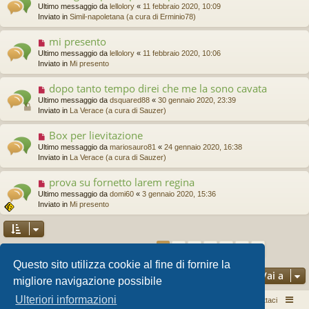
g
u
Ultimo messaggio da
lellolory
«
11 febbraio 2020, 10:09
e
g
o
Inviato in
Simil-napoletana (a cura di Erminio78)
s
i
v
s
o
o
a
mi presento
N
m
g
u
Ultimo messaggio da
lellolory
«
11 febbraio 2020, 10:06
e
g
o
Inviato in
Mi presento
s
i
v
s
o
o
a
dopo tanto tempo direi che me la sono cavata
N
m
g
u
Ultimo messaggio da
dsquared88
«
30 gennaio 2020, 23:39
e
g
o
Inviato in
La Verace (a cura di Sauzer)
s
i
v
s
o
o
a
Box per lievitazione
N
m
g
u
Ultimo messaggio da
mariosauro81
«
24 gennaio 2020, 16:38
e
g
o
Inviato in
La Verace (a cura di Sauzer)
s
i
v
s
o
o
a
prova su fornetto larem regina
N
m
g
u
Ultimo messaggio da
domi60
«
3 gennaio 2020, 15:36
e
g
o
Inviato in
Mi presento
s
i
v
s
o
o
a
m
g
e
2
3
4
5
6
g
1
Prossim
La ricerca ha trovato 132 risultati
s
i
Questo sito utilizza cookie al fine di fornire la
s
o
a
Vai a
migliore navigazione possibile
g
g
Ulteriori informazioni
Pizza per passione enon solo...
Argomenti attivi
Contattaci
i