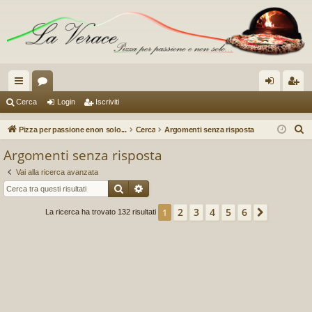
oll
or
og
sc
Cerca
Login
Iscriviti
eg
u
in
riv
C
Pizza per passione enon solo...
Cerca
Argomenti senza risposta
a
m
iti
e
Argomenti senza risposta
r
m
Vai alla ricerca avanzata
c
en
Cerca
Ricerca avanzata
a
ti
2
3
4
5
6
1
Prossim
La ricerca ha trovato 132 risultati
R
ap
idi