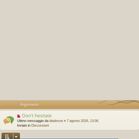
Argomenti
Don't hesitate
N
u
Ultimo messaggio da
bladesoe
«
7 agosto 2026, 13:06
o
Inviato in
Discussioni
v
o
m