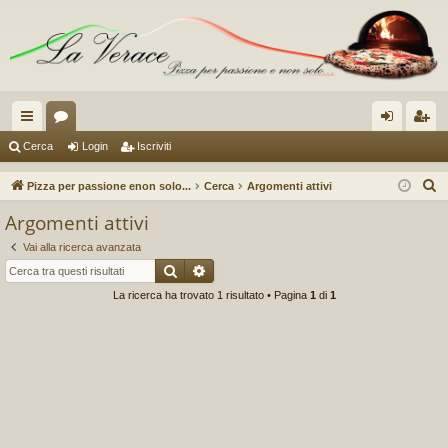
oll
or
og
sc
Cerca
Login
Iscriviti
eg
u
in
riv
C
Pizza per passione enon solo...
Cerca
Argomenti attivi
a
m
iti
e
Argomenti attivi
r
m
Vai alla ricerca avanzata
c
en
Cerca
Ricerca avanzata
a
La ricerca ha trovato 1 risultato • Pagina
1
di
1
ti
R
ap
idi