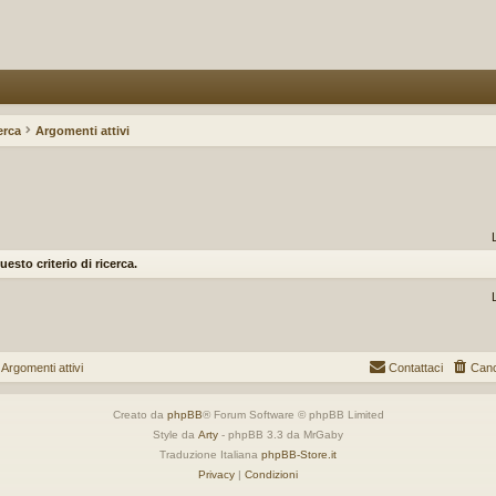
erca
Argomenti attivi
to criterio di ricerca.
gomenti attivi
Contattaci
Canc
Creato da
phpBB
® Forum Software © phpBB Limited
Style da
Arty
- phpBB 3.3 da MrGaby
Traduzione Italiana
phpBB-Store.it
Privacy
|
Condizioni