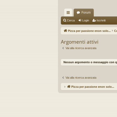
Forum
oll
Cerca
Login
Iscriviti
eg
Pizza per passione enon solo...
C
a
Argomenti attivi
m
Vai alla ricerca avanzata
en
ti
Nessun argomento o messaggio con ques
R
ap
Vai alla ricerca avanzata
idi
Pizza per passione enon solo...
Ar