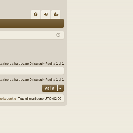
C
FA
og
sc
Q
in
riv
iti
La ricerca ha trovato 0 risultati • Pagina
1
di
1
La ricerca ha trovato 0 risultati • Pagina
1
di
1
Vai a
ella cookie
Tutti gli orari sono
UTC+02:00