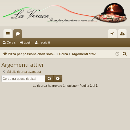
oll
or
og
sc
Cerca
Login
Iscriviti
eg
u
in
riv
C
Pizza per passione enon solo...
Cerca
Argomenti attivi
a
m
iti
e
Argomenti attivi
r
m
Vai alla ricerca avanzata
c
en
Cerca
Ricerca avanzata
a
La ricerca ha trovato 1 risultato • Pagina
1
di
1
ti
R
ap
idi