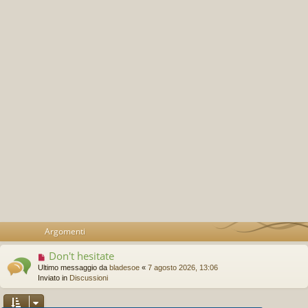
Argomenti
Don't hesitate
N
u
Ultimo messaggio da
bladesoe
«
7 agosto 2026, 13:06
o
Inviato in
Discussioni
v
o
m