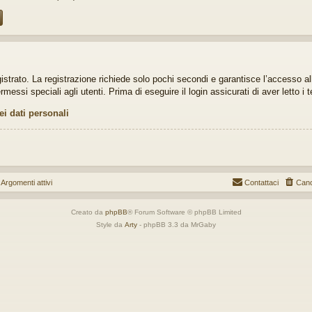
gistrato. La registrazione richiede solo pochi secondi e garantisce l’accesso a
ssi speciali agli utenti. Prima di eseguire il login assicurati di aver letto i t
ei dati personali
gomenti attivi
Contattaci
Canc
Creato da
phpBB
® Forum Software © phpBB Limited
Style da
Arty
- phpBB 3.3 da MrGaby