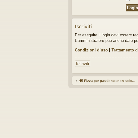
idi
Iscriviti
Per eseguire il login devi essere re
L’amministratore può anche dare perme
Condizioni d’uso
|
Trattamento d
Iscriviti
Pizza per passione enon solo...
Ar