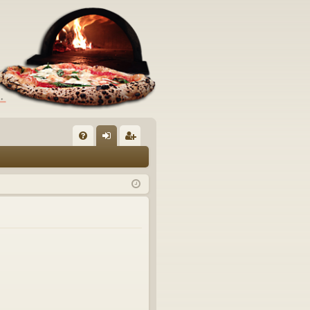
C
FA
og
sc
Q
in
riv
iti