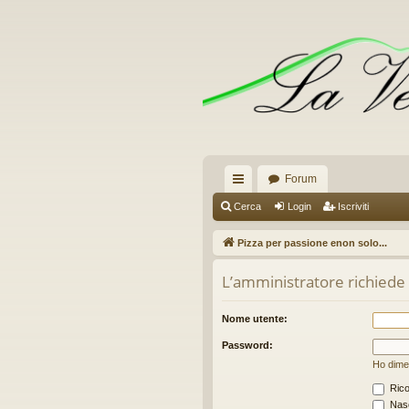
Forum
oll
Cerca
Login
Iscriviti
eg
Pizza per passione enon solo...
a
L’amministratore richiede c
m
en
Nome utente:
ti
Password:
Ho dime
R
Rico
ap
Nasc