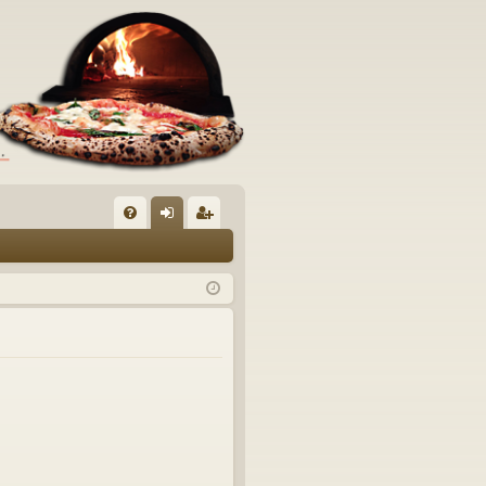
C
FA
og
sc
Q
in
riv
iti