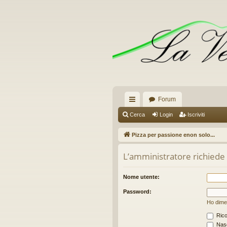
Forum
oll
Cerca
Login
Iscriviti
eg
Pizza per passione enon solo...
a
L’amministratore richiede c
m
en
Nome utente:
ti
Password:
Ho dime
R
Rico
ap
Nasc