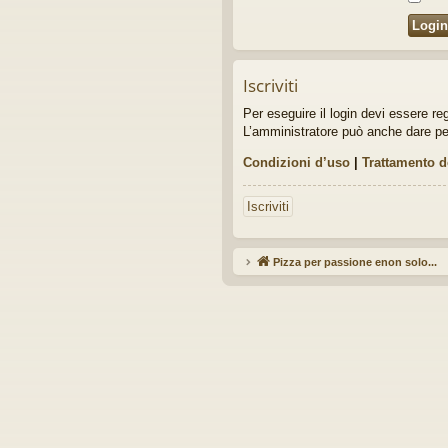
idi
Iscriviti
Per eseguire il login devi essere re
L’amministratore può anche dare perme
Condizioni d’uso
|
Trattamento d
Iscriviti
Pizza per passione enon solo...
Ar