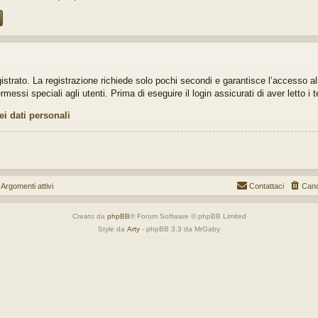
gistrato. La registrazione richiede solo pochi secondi e garantisce l’accesso a
ssi speciali agli utenti. Prima di eseguire il login assicurati di aver letto i t
ei dati personali
gomenti attivi
Contattaci
Canc
Creato da
phpBB
® Forum Software © phpBB Limited
Style da
Arty
- phpBB 3.3 da MrGaby