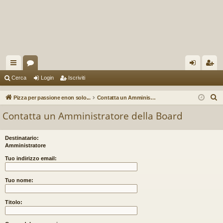
oll
or
og
sc
Cerca
Login
Iscriviti
eg
u
in
riv
C
Pizza per passione enon solo...
Contatta un Amministratore della Board
a
m
iti
e
Contatta un Amministratore della Board
r
m
c
en
Destinatario:
a
Amministratore
ti
Tuo indirizzo email:
R
Tuo nome:
ap
idi
Titolo: