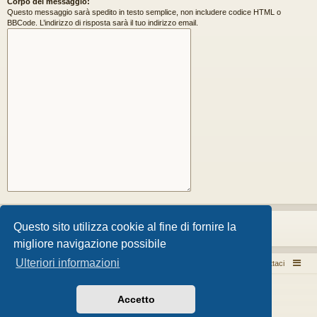
Corpo del messaggio:
Questo messaggio sarà spedito in testo semplice, non includere codice HTML o
BBCode. L’indirizzo di risposta sarà il tuo indirizzo email.
Questo sito utilizza cookie al fine di fornire la
migliore navigazione possibile
Ulteriori informazioni
Pizza per passione enon solo...
Argomenti attivi
Contattaci
Creato da
phpBB
® Forum Software © phpBB Limited
Accetto
Style da
Arty
- phpBB 3.3 da MrGaby
Traduzione Italiana
phpBB-Store.it