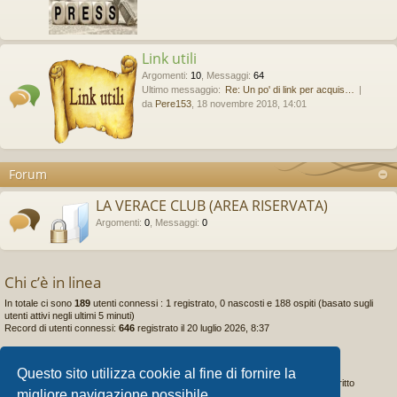
Link utili
Argomenti
:
10
,
Messaggi
:
64
Ultimo messaggio:
Re: Un po' di link per acquis…
da
Pere153
, 18 novembre 2018, 14:01
Forum
LA VERACE CLUB (AREA RISERVATA)
Argomenti
:
0
,
Messaggi
:
0
Chi c’è in linea
In totale ci sono
189
utenti connessi : 1 registrato, 0 nascosti e 188 ospiti (basato sugli
utenti attivi negli ultimi 5 minuti)
Record di utenti connessi:
646
registrato il 20 luglio 2026, 8:37
Statistiche
Questo sito utilizza cookie al fine di fornire la
Totale messaggi
78766
• Totale argomenti
5601
• Totale iscritti
667
• Ultimo iscritto
migliore navigazione possibile
darkpoema