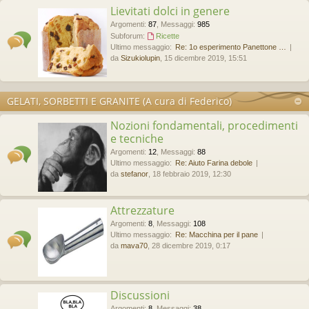
Lievitati dolci in genere
Argomenti
:
87
,
Messaggi
:
985
Subforum:
Ricette
Ultimo messaggio:
Re: 1o esperimento Panettone …
da
Sizukiolupin
, 15 dicembre 2019, 15:51
GELATI, SORBETTI E GRANITE (A cura di Federico)
Nozioni fondamentali, procedimenti
e tecniche
Argomenti
:
12
,
Messaggi
:
88
Ultimo messaggio:
Re: Aiuto Farina debole
da
stefanor
, 18 febbraio 2019, 12:30
Attrezzature
Argomenti
:
8
,
Messaggi
:
108
Ultimo messaggio:
Re: Macchina per il pane
da
mava70
, 28 dicembre 2019, 0:17
Discussioni
Argomenti
:
8
,
Messaggi
:
38