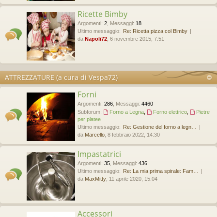
Ricette Bimby
Argomenti
:
2
,
Messaggi
:
18
Ultimo messaggio:
Re: Ricetta pizza col Bimby
da
Napoli72
, 6 novembre 2015, 7:51
ATTREZZATURE (a cura di Vespa72)
Forni
Argomenti
:
286
,
Messaggi
:
4460
Subforum:
Forno a Legna
,
Forno elettrico
,
Pietre
per platee
Ultimo messaggio:
Re: Gestione del forno a legn…
da
Marcello
, 8 febbraio 2022, 14:30
Impastatrici
Argomenti
:
35
,
Messaggi
:
436
Ultimo messaggio:
Re: La mia prima spirale: Fam…
da
MaxMitty
, 11 aprile 2020, 15:04
Accessori