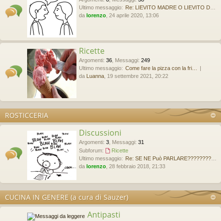
Ultimo messaggio:
Re: LIEVITO MADRE O LIEVITO D…
da
lorenzo
, 24 aprile 2020, 13:06
Ricette
Argomenti
:
36
,
Messaggi
:
249
Ultimo messaggio:
Come fare la pizza con la fri…
da
Luanna
, 19 settembre 2021, 20:22
ROSTICCERIA
Discussioni
Argomenti
:
3
,
Messaggi
:
31
Subforum:
Ricette
Ultimo messaggio:
Re: SE NE Può PARLARE????????…
da
lorenzo
, 28 febbraio 2018, 21:33
CUCINA IN GENERE (a cura di Sauzer)
Antipasti