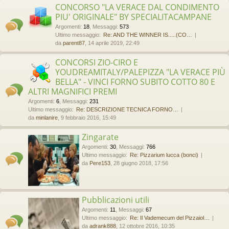
CONCORSO "LA VERACE DAL CONDIMENTO
PIU' ORIGINALE" BY SPECIALITACAMPANE
Argomenti
:
18
,
Messaggi
:
573
Ultimo messaggio:
Re: AND THE WINNER IS.....(CO…
da
parent87
, 14 aprile 2019, 22:49
CONCORSI ZIO-CIRO E
YOUDREAMITALY/PALEPIZZA "LA VERACE PIÙ
BELLA" - VINCI FORNO SUBITO COTTO 80 E
ALTRI MAGNIFICI PREMI
Argomenti
:
6
,
Messaggi
:
231
Ultimo messaggio:
Re: DESCRIZIONE TECNICA FORNO…
da
minlanire
, 9 febbraio 2016, 15:49
Zingarate
Argomenti
:
30
,
Messaggi
:
766
Ultimo messaggio:
Re: Pizzarium lucca (bonci)
da
Pere153
, 28 giugno 2018, 17:56
Pubblicazioni utili
Argomenti
:
11
,
Messaggi
:
67
Ultimo messaggio:
Re: Il Vademecum del Pizzaiol…
da
adrank888
, 12 ottobre 2016, 10:35