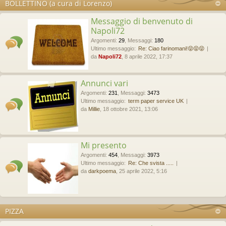
BOLLETTINO (a cura di Lorenzo)
Messaggio di benvenuto di
Napoli72
Argomenti
:
29
,
Messaggi
:
180
Ultimo messaggio:
Re: Ciao farinomani!😝😝😝
da
Napoli72
, 8 aprile 2022, 17:37
Annunci vari
Argomenti
:
231
,
Messaggi
:
3473
Ultimo messaggio:
term paper service UK
da
Millie
, 18 ottobre 2021, 13:06
Mi presento
Argomenti
:
454
,
Messaggi
:
3973
Ultimo messaggio:
Re: Che svista .....
da
darkpoema
, 25 aprile 2022, 5:16
PIZZA