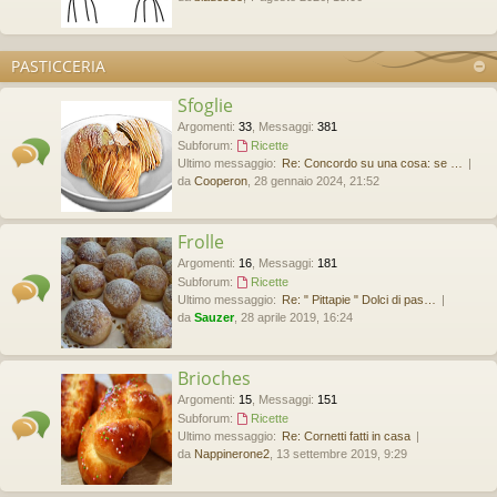
PASTICCERIA
Sfoglie
Argomenti
:
33
,
Messaggi
:
381
Subforum:
Ricette
Ultimo messaggio:
Re: Concordo su una cosa: se …
da
Cooperon
, 28 gennaio 2024, 21:52
Frolle
Argomenti
:
16
,
Messaggi
:
181
Subforum:
Ricette
Ultimo messaggio:
Re: " Pittapie " Dolci di pas…
da
Sauzer
, 28 aprile 2019, 16:24
Brioches
Argomenti
:
15
,
Messaggi
:
151
Subforum:
Ricette
Ultimo messaggio:
Re: Cornetti fatti in casa
da
Nappinerone2
, 13 settembre 2019, 9:29