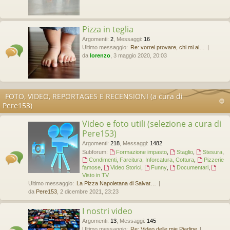
Pizza in teglia
Argomenti
:
2
,
Messaggi
:
16
Ultimo messaggio:
Re: vorrei provare, chi mi ai…
da
lorenzo
, 3 maggio 2020, 20:03
FOTO, VIDEO, REPORTAGES E RECENSIONI (a cura di
Pere153)
Video e foto utili (selezione a cura di
Pere153)
Argomenti
:
218
,
Messaggi
:
1482
Subforum:
Formazione impasto
,
Staglio
,
Stesura
,
Condimenti, Farcitura, Inforcatura, Cottura
,
Pizzerie
famose
,
Video Storici
,
Funny
,
Documentari
,
Visto in TV
Ultimo messaggio:
La Pizza Napoletana di Salvat…
da
Pere153
, 2 dicembre 2021, 23:23
I nostri video
Argomenti
:
13
,
Messaggi
:
145
Ultimo messaggio:
Re: Video delle mie Piadine