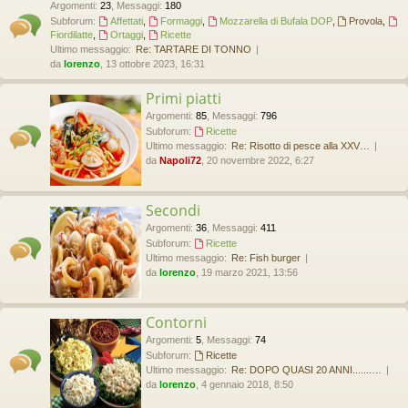
Argomenti
:
23
,
Messaggi
:
180
Subforum:
Affettati
,
Formaggi
,
Mozzarella di Bufala DOP
,
Provola
,
Fiordilatte
,
Ortaggi
,
Ricette
Ultimo messaggio:
Re: TARTARE DI TONNO
da
lorenzo
, 13 ottobre 2023, 16:31
Primi piatti
Argomenti
:
85
,
Messaggi
:
796
Subforum:
Ricette
Ultimo messaggio:
Re: Risotto di pesce alla XXV…
da
Napoli72
, 20 novembre 2022, 6:27
Secondi
Argomenti
:
36
,
Messaggi
:
411
Subforum:
Ricette
Ultimo messaggio:
Re: Fish burger
da
lorenzo
, 19 marzo 2021, 13:56
Contorni
Argomenti
:
5
,
Messaggi
:
74
Subforum:
Ricette
Ultimo messaggio:
Re: DOPO QUASI 20 ANNI.......…
da
lorenzo
, 4 gennaio 2018, 8:50