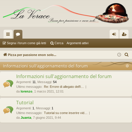
oll
or
og
sc
Segna i forum come già letti
Cerca
Argomenti attivi
eg
u
in
riv
C
Pizza per passione enon solo...
a
m
iti
e
Informazioni sull'aggiornamento del forum
r
m
c
Informazioni sull'aggiornamento del forum
en
a
Argomenti
:
11
,
Messaggi
:
54
Ultimo messaggio:
Re: Errore di allegato dell'i…
ti
da
lorenzo
, 1 marzo 2021, 12:01
R
Tutorial
ap
Argomenti
:
1
,
Messaggi
:
1
Ultimo messaggio:
Tutorial su come inserire vid…
idi
da
Juanta
, 7 giugno 2021, 9:44