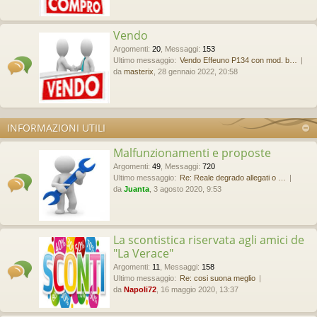
Vendo
Argomenti
:
20
,
Messaggi
:
153
Ultimo messaggio:
Vendo Effeuno P134 con mod. b…
da
masterix
, 28 gennaio 2022, 20:58
INFORMAZIONI UTILI
Malfunzionamenti e proposte
Argomenti
:
49
,
Messaggi
:
720
Ultimo messaggio:
Re: Reale degrado allegati o …
da
Juanta
, 3 agosto 2020, 9:53
La scontistica riservata agli amici de
"La Verace"
Argomenti
:
11
,
Messaggi
:
158
Ultimo messaggio:
Re: cosi suona meglio
da
Napoli72
, 16 maggio 2020, 13:37