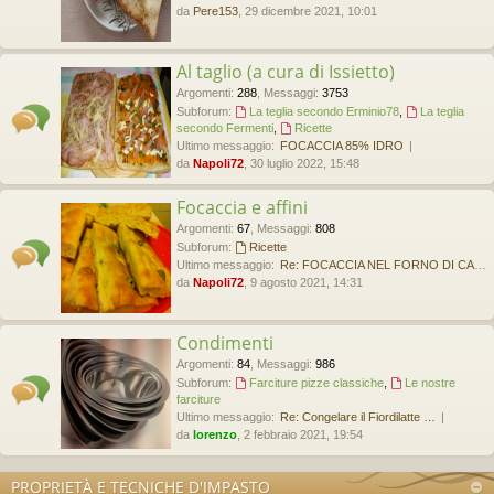
da
Pere153
, 29 dicembre 2021, 10:01
Al taglio (a cura di Issietto)
Argomenti
:
288
,
Messaggi
:
3753
Subforum:
La teglia secondo Erminio78
,
La teglia
secondo Fermenti
,
Ricette
Ultimo messaggio:
FOCACCIA 85% IDRO
da
Napoli72
, 30 luglio 2022, 15:48
Focaccia e affini
Argomenti
:
67
,
Messaggi
:
808
Subforum:
Ricette
Ultimo messaggio:
Re: FOCACCIA NEL FORNO DI CAS…
da
Napoli72
, 9 agosto 2021, 14:31
Condimenti
Argomenti
:
84
,
Messaggi
:
986
Subforum:
Farciture pizze classiche
,
Le nostre
farciture
Ultimo messaggio:
Re: Congelare il Fiordilatte …
da
lorenzo
, 2 febbraio 2021, 19:54
PROPRIETÀ E TECNICHE D'IMPASTO