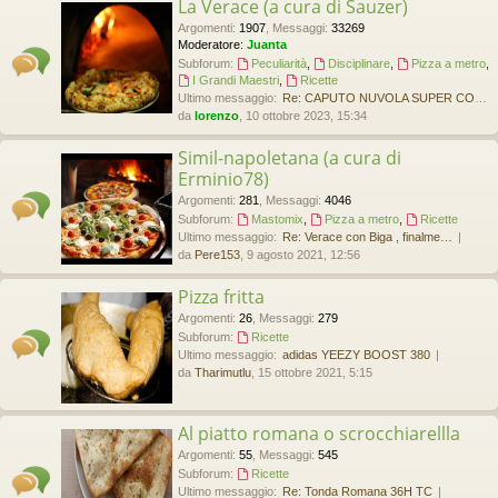
La Verace (a cura di Sauzer)
Argomenti
:
1907
,
Messaggi
:
33269
Moderatore:
Juanta
Subforum:
Peculiarità
,
Disciplinare
,
Pizza a metro
,
I Grandi Maestri
,
Ricette
Ultimo messaggio:
Re: CAPUTO NUVOLA SUPER CON L…
da
lorenzo
, 10 ottobre 2023, 15:34
Simil-napoletana (a cura di
Erminio78)
Argomenti
:
281
,
Messaggi
:
4046
Subforum:
Mastomix
,
Pizza a metro
,
Ricette
Ultimo messaggio:
Re: Verace con Biga , finalme…
da
Pere153
, 9 agosto 2021, 12:56
Pizza fritta
Argomenti
:
26
,
Messaggi
:
279
Subforum:
Ricette
Ultimo messaggio:
adidas YEEZY BOOST 380
da
Tharimutlu
, 15 ottobre 2021, 5:15
Al piatto romana o scrocchiarellla
Argomenti
:
55
,
Messaggi
:
545
Subforum:
Ricette
Ultimo messaggio:
Re: Tonda Romana 36H TC