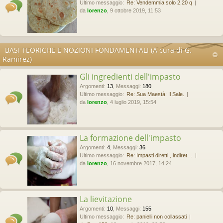
Ultimo messaggio:
Re: Vendemmia solo 2,20 q
da
lorenzo
, 9 ottobre 2019, 11:53
BASI TEORICHE E NOZIONI FONDAMENTALI (A cura di G.
Ramirez)
Gli ingredienti dell'impasto
Argomenti
:
13
,
Messaggi
:
180
Ultimo messaggio:
Re: Sua Maestà: Il Sale.
da
lorenzo
, 4 luglio 2019, 15:54
La formazione dell'impasto
Argomenti
:
4
,
Messaggi
:
36
Ultimo messaggio:
Re: Impasti diretti , indiret…
da
lorenzo
, 16 novembre 2017, 14:24
La lievitazione
Argomenti
:
10
,
Messaggi
:
155
Ultimo messaggio:
Re: panielli non collassati