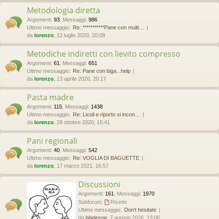
Metodologia diretta
Argomenti
:
93
,
Messaggi
:
986
Ultimo messaggio:
Re: ***********Pane con multi…
da
lorenzo
, 12 luglio 2020, 20:08
Metodiche indiretti con lievito compresso
Argomenti
:
61
,
Messaggi
:
651
Ultimo messaggio:
Re: Pane con biga...help
da
lorenzo
, 13 aprile 2020, 20:17
Pasta madre
Argomenti
:
115
,
Messaggi
:
1438
Ultimo messaggio:
Re: Licoli e riporto si incon…
da
lorenzo
, 28 ottobre 2020, 15:41
Pani regionali
Argomenti
:
40
,
Messaggi
:
542
Ultimo messaggio:
Re: VOGLIA DI BAGUETTE
da
lorenzo
, 17 marzo 2021, 16:57
Discussioni
Argomenti
:
161
,
Messaggi
:
1970
Subforum:
Ricette
Ultimo messaggio:
Don't hesitate
da
bladesoe
, 7 agosto 2026, 13:06