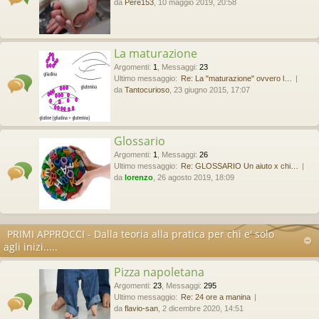
da
Pere153
, 10 maggio 2019, 20:58
La maturazione
Argomenti
:
1
,
Messaggi
:
23
Ultimo messaggio:
Re: La "maturazione" ovvero l…
da
Tantocurioso
, 23 giugno 2015, 17:07
Glossario
Argomenti
:
1
,
Messaggi
:
26
Ultimo messaggio:
Re: GLOSSARIO Un aiuto x chi…
da
lorenzo
, 26 agosto 2019, 18:09
PRIMI APPROCCI - Dalla teoria alla pratica per chi e' solo
agli inizi.....
Pizza napoletana
Argomenti
:
23
,
Messaggi
:
295
Ultimo messaggio:
Re: 24 ore a manina
da
flavio-san
, 2 dicembre 2020, 14:51