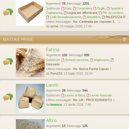
Argomenti
:
78
,
Messaggi
:
1201
Subforum:
Pale
,
Contenitori
,
Teglie
,
Spatole e
Tagliapasta
,
Legna per affumicare
,
Per accendere
,
Celle fermalievitazione
,
Abbattitori
,
PALEPIZZA.IT
Ultimo messaggio:
Re: Cantinetta per cassette 3…
da
ucme
, 25 maggio 2020, 17:49
MATERIE PRIME
Farina
Argomenti
:
100
,
Messaggi
:
935
Subforum:
Schede tecniche
,
Miglioratori
,
Glossario
Ultimo messaggio:
Re: Nuova Farina Caputo
da
Pere153
, 13 luglio 2020, 18:34
Lieviti
Argomenti
:
28
,
Messaggi
:
544
Subforum:
Lievito di Birra
,
Lievito Naturale
Ultimo messaggio:
Re: LM - PROCEDIMENTO
da
lorenzo
, 17 aprile 2018, 7:40
Altro
Argomenti
:
13
,
Messaggi
:
126