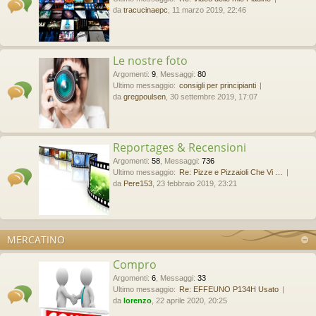
da
tracucinaepc
, 11 marzo 2019, 22:46
Le nostre foto
Argomenti
:
9
,
Messaggi
:
80
Ultimo messaggio:
consigli per principianti
da
gregpoulsen
, 30 settembre 2019, 17:07
Reportages & Recensioni
Argomenti
:
58
,
Messaggi
:
736
Ultimo messaggio:
Re: Pizze e Pizzaioli Che Vi …
da
Pere153
, 23 febbraio 2019, 23:21
MERCATINO
Compro
Argomenti
:
6
,
Messaggi
:
33
Ultimo messaggio:
Re: EFFEUNO P134H Usato
da
lorenzo
, 22 aprile 2020, 20:25