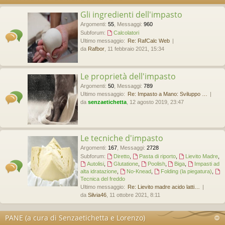
Gli ingredienti dell'impasto
Argomenti
:
55
,
Messaggi
:
960
Subforum:
Calcolatori
Ultimo messaggio:
Re: RafCalc Web
da
Rafbor
, 11 febbraio 2021, 15:34
Le proprietà dell'impasto
Argomenti
:
50
,
Messaggi
:
789
Ultimo messaggio:
Re: Impasto a Mano: Sviluppo …
da
senzaetichetta
, 12 agosto 2019, 23:47
Le tecniche d'impasto
Argomenti
:
167
,
Messaggi
:
2728
Subforum:
Diretto
,
Pasta di riporto
,
Lievito Madre
,
Autolisi
,
Glutatione
,
Poolish
,
Biga
,
Impasti ad
alta idratazione
,
No-Knead
,
Folding (la piegatura)
,
Tecnica del freddo
Ultimo messaggio:
Re: Lievito madre acido latti…
da
Silvia46
, 11 ottobre 2021, 8:11
PANE (a cura di Senzaetichetta e Lorenzo)