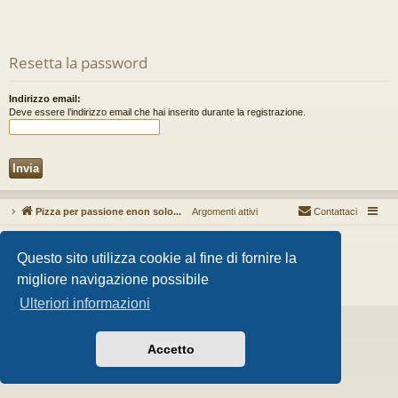
Resetta la password
Indirizzo email:
Deve essere l’indirizzo email che hai inserito durante la registrazione.
Pizza per passione enon solo...
Argomenti attivi
Contattaci
Creato da
phpBB
® Forum Software © phpBB Limited
Questo sito utilizza cookie al fine di fornire la
Style da
Arty
- phpBB 3.3 da MrGaby
Traduzione Italiana
phpBB-Store.it
migliore navigazione possibile
Privacy
|
Condizioni
Ulteriori informazioni
Accetto