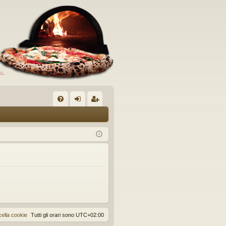
C
FA
og
sc
Q
in
riv
iti
ella cookie
Tutti gli orari sono
UTC+02:00