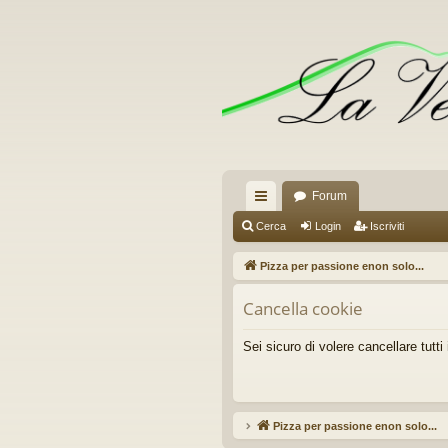
Forum
oll
Cerca
Login
Iscriviti
eg
Pizza per passione enon solo...
a
Cancella cookie
m
en
Sei sicuro di volere cancellare tutt
ti
R
Pizza per passione enon solo...
Ar
ap