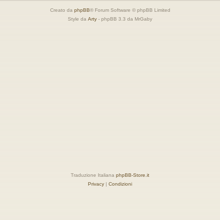
Creato da
phpBB
® Forum Software © phpBB Limited
Style da
Arty
- phpBB 3.3 da MrGaby
Traduzione Italiana
phpBB-Store.it
Privacy
|
Condizioni